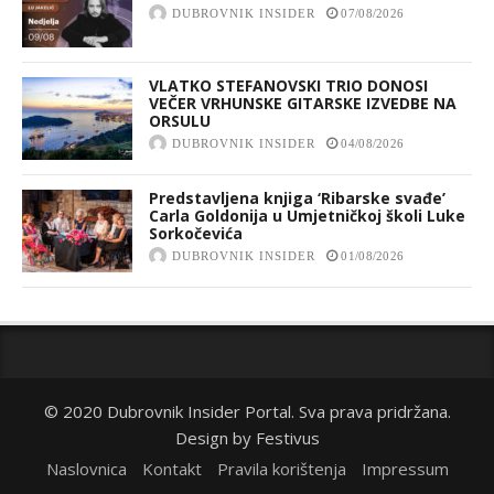
DUBROVNIK INSIDER
07/08/2026
VLATKO STEFANOVSKI TRIO DONOSI
VEČER VRHUNSKE GITARSKE IZVEDBE NA
ORSULU
DUBROVNIK INSIDER
04/08/2026
Predstavljena knjiga ‘Ribarske svađe’
Carla Goldonija u Umjetničkoj školi Luke
Sorkočevića
DUBROVNIK INSIDER
01/08/2026
© 2020 Dubrovnik Insider Portal. Sva prava pridržana.
Design by
Festivus
Naslovnica
Kontakt
Pravila korištenja
Impressum