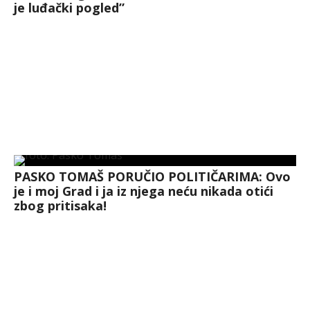
je luđački pogled”
PASKO TOMAŠ PORUČIO POLITIČARIMA: Ovo
je i moj Grad i ja iz njega neću nikada otići
zbog pritisaka!