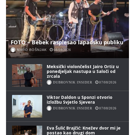
FOTO – Bebek rasplesao lapadsku publiku
MARO BOŠNJAK
08/08/2026
Meksički violončelist Jairo Ortiz u
ponedjeljak nastupa u Saloči od
zrcala
DUBROVNIK INSIDER
07/08/2026
Viktor Daldon u Sponzi otvorio
izložbu Svjetlo Sjevera
DUBROVNIK INSIDER
07/08/2026
Eva Šulić Brajčić: Knežev dvor mi je
postao kao drugi dom