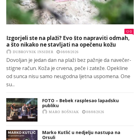
0
Izgorjeli ste na plaži? Evo što napraviti odmah,
a što nikako ne stavljati na opečenu kožu
DUBROVNIK INSIDER
08/08/2026
Dovoljan je jedan dan na plaži bez pažnje da navečer-
stigne račun. Koža je crvena, peče i zateže. Opekline
od sunca nisu samo neugodna ljetna uspomena. One
su...
FOTO – Bebek rasplesao lapadsku
publiku
MARO BOŠNJAK
08/08/2026
Marko Kutlić u nedjelju nastupa na
Orsuli