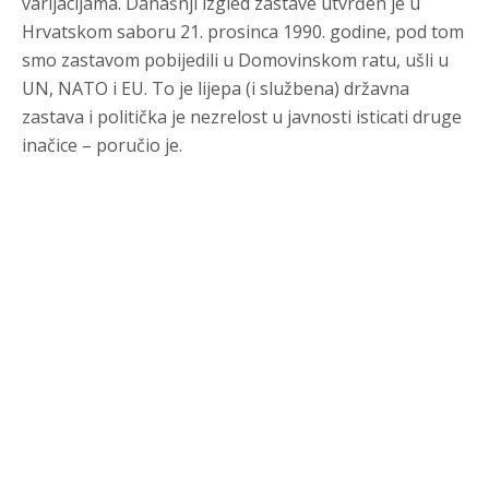
varijacijama. Današnji izgled zastave utvrđen je u
Hrvatskom saboru 21. prosinca 1990. godine, pod tom
smo zastavom pobijedili u Domovinskom ratu, ušli u
UN, NATO i EU. To je lijepa (i službena) državna
zastava i politička je nezrelost u javnosti isticati druge
inačice – poručio je.