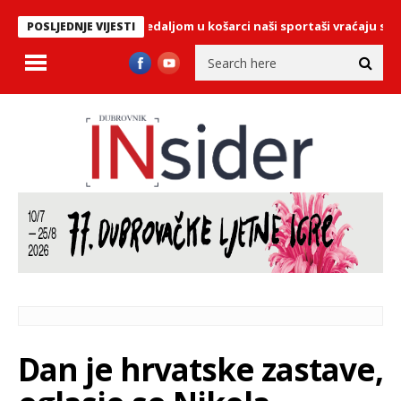
jci i brončanom medaljom u košarci naši sportaši vraćaju se sa Drža
POSLJEDNJE VIJESTI
Dan je hrvatske zastave,