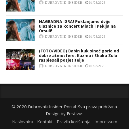
DUBROVNIK INSIDER
01/08/2026
NAGRADNA IGRA! Poklanjamo dvije
ulaznice za koncert Miach i Pekija na
Orsuli!
DUBROVNIK INSIDER
01/08/2026
(FOTO/VIDEO) Babin kuk sinoć gorio od
dobre atmosfere: Kuzma i Shaka Zulu
rasplesali posjetitelje
DUBROVNIK INSIDER
01/08/2026
© 2020 Dubrovnik Insider Portal. Sva prava pridržana.
Design by
Festivus
Naslovnica
Kontakt
Pravila korištenja
Impressum