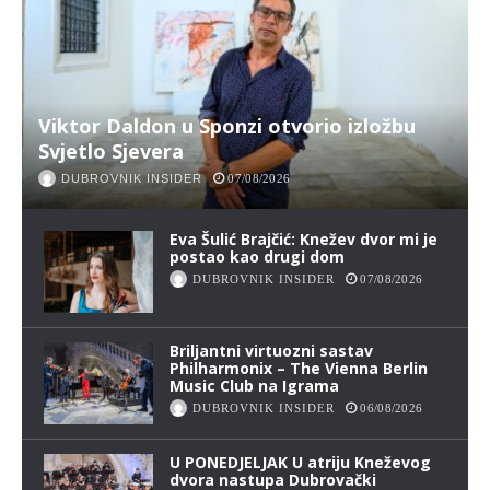
Viktor Daldon u Sponzi otvorio izložbu
Svjetlo Sjevera
DUBROVNIK INSIDER
07/08/2026
Eva Šulić Brajčić: Knežev dvor mi je
postao kao drugi dom
DUBROVNIK INSIDER
07/08/2026
Briljantni virtuozni sastav
Philharmonix – The Vienna Berlin
Music Club na Igrama
DUBROVNIK INSIDER
06/08/2026
U PONEDJELJAK U atriju Kneževog
dvora nastupa Dubrovački