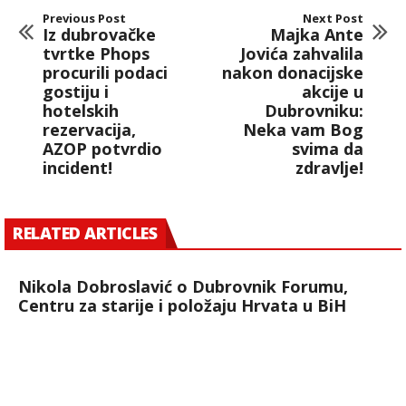
Previous Post
Next Post
Iz dubrovačke
Majka Ante
tvrtke Phops
Jovića zahvalila
procurili podaci
nakon donacijske
gostiju i
akcije u
hotelskih
Dubrovniku:
rezervacija,
Neka vam Bog
AZOP potvrdio
svima da
incident!
zdravlje!
RELATED ARTICLES
Nikola Dobroslavić o Dubrovnik Forumu,
Centru za starije i položaju Hrvata u BiH