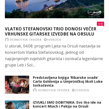
0
VLATKO STEFANOVSKI TRIO DONOSI VEČER
VRHUNSKE GITARSKE IZVEDBE NA ORSULU
DUBROVNIK INSIDER
04/08/2026
U utorak, 04.08. program Ljeta na Orsuli nastavlja se
koncertom Vlatka Stefanovskog, jednog od
najcjenjenijih svjetskih gitarista i osnivača legendarne
grupe Leb i Sol....
Predstavljena knjiga ‘Ribarske svađe’
Carla Goldonija u Umjetničkoj školi Luke
Sorkočevića
DUBROVNIK INSIDER
01/08/2026
IZVUKLI SMO DOBITNIKA: Evo tko ide na
koncert Miach i Pekija na Orsuli