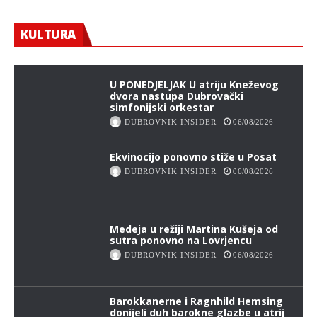
Briljantni virtuozni sastav Philharmonix –
The Vienna Berlin Music Club na Igrama
KULTURA
DUBROVNIK INSIDER
06/08/2026
U PONEDJELJAK U atriju Kneževog
dvora nastupa Dubrovački
simfonijski orkestar
DUBROVNIK INSIDER
06/08/2026
Ekvinocijo ponovno stiže u Posat
DUBROVNIK INSIDER
06/08/2026
Medeja u režiji Martina Kušeja od
sutra ponovno na Lovrjencu
DUBROVNIK INSIDER
06/08/2026
Barokkanerne i Ragnhild Hemsing
donijeli duh barokne glazbe u atrij