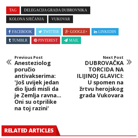
TAG
DELEGACIJA GRADA DUBROVNIKA
KOLONA SJEĆANJA
VUKOVAR
FACEBOOK
TWITTER
GOOGLE+
LINKEDIN
TUMBLR
PINTEREST
MAIL
Previous Post
Next Post
Anesteziolog
DUBROVAČKA
poručio
TORCIDA NA
antivakserima:
ILIJINOJ GLAVICI:
'Još uvijek jedan
U spomen na
dio ljudi misli da
žrtvu herojskog
je Zemlja ravna...
grada Vukovara
Oni su otprilike
na toj razini'
RELATED ARTICLES