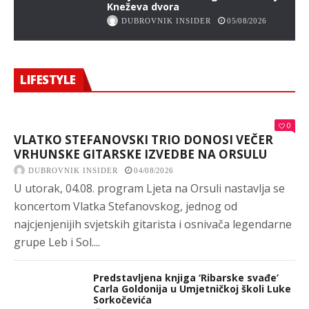
Kneževa dvora
DUBROVNIK INSIDER
05/08/2026
LIFESTYLE
0
VLATKO STEFANOVSKI TRIO DONOSI VEČER
VRHUNSKE GITARSKE IZVEDBE NA ORSULU
DUBROVNIK INSIDER
04/08/2026
U utorak, 04.08. program Ljeta na Orsuli nastavlja se
koncertom Vlatka Stefanovskog, jednog od
najcjenjenijih svjetskih gitarista i osnivača legendarne
grupe Leb i Sol....
Predstavljena knjiga ‘Ribarske svađe’
Carla Goldonija u Umjetničkoj školi Luke
Sorkočevića