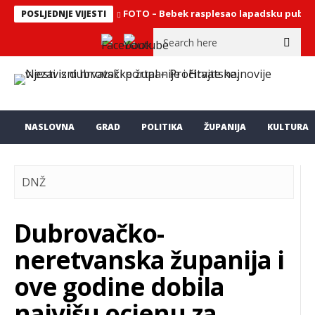
FOTO – Bebek rasplesao lapadsku publi
POSLJEDNJE VIJESTI
NASLOVNA
GRAD
POLITIKA
ŽUPANIJA
KULTURA
DNŽ
Dubrovačko-
neretvanska županija i
ove godine dobila
najvišu ocjenu za