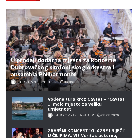
U prodaji dodatna mjesta za koncerte
Dubrovačkog simfonijskog orkestra i
ansambla Philharmonix!
DUBROVNIK INSIDER
08/08/2026
Vođena tura kroz Cavtat – “Cavtat
… malo mjesto za veliku
umjetnost”
DUBROVNIK INSIDER
08/08/2026
ZAVRŠNI KONCERT “GLAZBE I RIJEČI”
U ČILIPIMA: VIS Veritas aeterna,