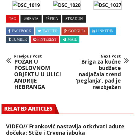
TAG
#ĐIRATA
#ŠPICA
STRADUN
FACEBOOK
TWITTER
GOOGLE+
LINKEDIN
TUMBLR
PINTEREST
MAIL
Previous Post
Next Post
POŽAR U
Briga za kućne
POSLOVNOM
budžete
OBJEKTU U ULICI
nadjačala trend
ANDRIJE
‘peglanja’, pad je
HEBRANGA
neizbježan
RELATED ARTICLES
VIDEO// Franković nastavlja otkrivati adute
dočeka: Stiže i Crvena jabuka