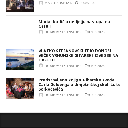
MARO BOŠNJAK
08/08/2026
Marko Kutlić u nedjelju nastupa na
Orsuli
DUBROVNIK INSIDER
07/08/2026
VLATKO STEFANOVSKI TRIO DONOSI
VEČER VRHUNSKE GITARSKE IZVEDBE NA
ORSULU
DUBROVNIK INSIDER
04/08/2026
Predstavljena knjiga ‘Ribarske svađe’
Carla Goldonija u Umjetničkoj školi Luke
Sorkočevića
DUBROVNIK INSIDER
01/08/2026