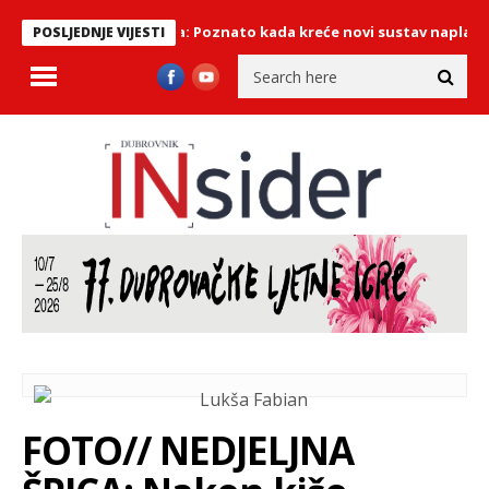
atskim autocestama: Poznato kada kreće novi sustav naplate cest
POSLJEDNJE VIJESTI
FOTO// NEDJELJNA