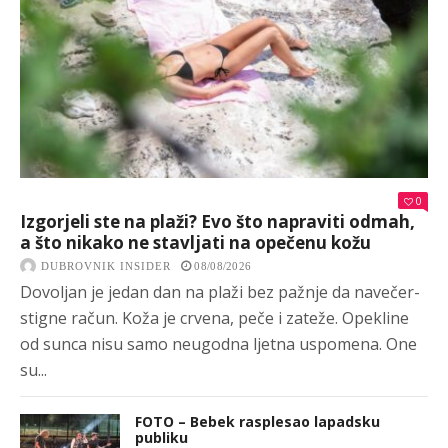
0
Izgorjeli ste na plaži? Evo što napraviti odmah,
a što nikako ne stavljati na opečenu kožu
DUBROVNIK INSIDER
08/08/2026
Dovoljan je jedan dan na plaži bez pažnje da navečer-
stigne račun. Koža je crvena, peče i zateže. Opekline
od sunca nisu samo neugodna ljetna uspomena. One
su...
FOTO – Bebek rasplesao lapadsku
publiku