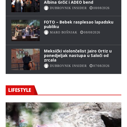
Albina Grčić i ADEO bend
DUBROVNIK INSIDER
08/08/2026
FOTO – Bebek rasplesao lapadsku
publiku
MARO BOŠNJAK
08/08/2026
Meksički violončelist Jairo Ortiz u
ponedjeljak nastupa u Saloči od
zrcala
DUBROVNIK INSIDER
07/08/2026
LIFESTYLE