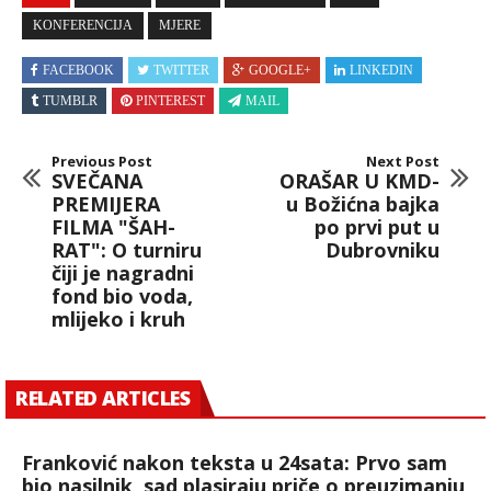
KONFERENCIJA
MJERE
FACEBOOK
TWITTER
GOOGLE+
LINKEDIN
TUMBLR
PINTEREST
MAIL
Previous Post
Next Post
SVEČANA
ORAŠAR U KMD-
PREMIJERA
u Božićna bajka
FILMA "ŠAH-
po prvi put u
RAT": O turniru
Dubrovniku
čiji je nagradni
fond bio voda,
mlijeko i kruh
RELATED ARTICLES
Franković nakon teksta u 24sata: Prvo sam
bio nasilnik, sad plasiraju priče o preuzimanju