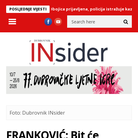
KA NA PILAMA: Obojica prijavljena, policija istražuje kazneno dje
POSLJEDNJE VIJESTI
Foto: Dubrovnik INsider
FRANKOVIĆ: Bit će