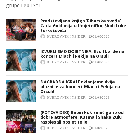
grupe Leb i Sol....
Predstavljena knjiga ‘Ribarske svađe’
Carla Goldonija u Umjetničkoj školi Luke
Sorkočevića
DUBROVNIK INSIDER
01/08/2026
IZVUKLI SMO DOBITNIKA: Evo tko ide na
koncert Miach i Pekija na Orsuli
DUBROVNIK INSIDER
01/08/2026
NAGRADNA IGRA! Poklanjamo dvije
ulaznice za koncert Miach i Pekija na
Orsuli!
DUBROVNIK INSIDER
01/08/2026
(FOTO/VIDEO) Babin kuk sinoć gorio od
dobre atmosfere: Kuzma i Shaka Zulu
rasplesali posjetitelje
DUBROVNIK INSIDER
01/08/2026