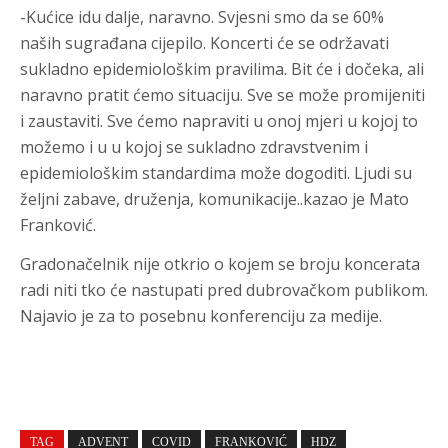
-Kućice idu dalje, naravno. Svjesni smo da se 60%
naših sugrađana cijepilo. Koncerti će se održavati
sukladno epidemiološkim pravilima. Bit će i dočeka, ali
naravno pratit ćemo situaciju. Sve se može promijeniti
i zaustaviti. Sve ćemo napraviti u onoj mjeri u kojoj to
možemo i u u kojoj se sukladno zdravstvenim i
epidemiološkim standardima može dogoditi. Ljudi su
željni zabave, druženja, komunikacije..kazao je Mato
Franković.
Gradonačelnik nije otkrio o kojem se broju koncerata
radi niti tko će nastupati pred dubrovačkom publikom.
Najavio je za to posebnu konferenciju za medije.
TAG
ADVENT
COVID
FRANKOVIĆ
HDZ