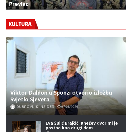
Prevlaci
F
KULTURA
Viktor Daldon u Sponzi otvorio izložbu
Svjetlo Sjevera
DUBROVNIK INSIDER
07/08/2026
Eva Šulić Brajčić: Knežev dvor mi je
postao kao drugi dom