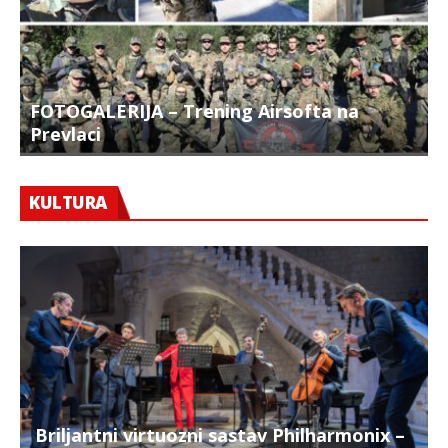
FOTOGALERIJA – Trening Airsofta na
Prevlaci
F
KULTURA
Briljantni virtuozni sastav Philharmonix –