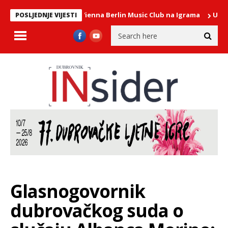
hilharmonix – The Vienna Berlin Music Club na Igrama
U PONEDJELJ
POSLJEDNJE VIJESTI
Glasnogovornik
dubrovačkog suda o