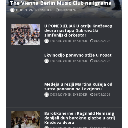
The Vienna Berlin Music Club na Igrama
DUBROVNIK INSIDER
06/08/2026
U PONEDJELJAK U atriju Kneževog
dvora nastupa Dubrovački
simfonijski orkestar
DUBROVNIK INSIDER
06/08/2026
Ekvinocijo ponovno stiže u Posat
DUBROVNIK INSIDER
06/08/2026
Medeja u režiji Martina Kušeja od
sutra ponovno na Lovrjencu
DUBROVNIK INSIDER
06/08/2026
Barokkanerne i Ragnhild Hemsing
donijeli duh barokne glazbe u atrij
Kneževa dvora