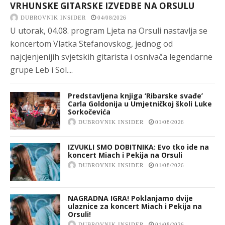
VRHUNSKE GITARSKE IZVEDBE NA ORSULU
DUBROVNIK INSIDER
04/08/2026
U utorak, 04.08. program Ljeta na Orsuli nastavlja se
koncertom Vlatka Stefanovskog, jednog od
najcjenjenijih svjetskih gitarista i osnivača legendarne
grupe Leb i Sol....
Predstavljena knjiga ‘Ribarske svađe’
Carla Goldonija u Umjetničkoj školi Luke
Sorkočevića
DUBROVNIK INSIDER
01/08/2026
IZVUKLI SMO DOBITNIKA: Evo tko ide na
koncert Miach i Pekija na Orsuli
DUBROVNIK INSIDER
01/08/2026
NAGRADNA IGRA! Poklanjamo dvije
ulaznice za koncert Miach i Pekija na
Orsuli!
DUBROVNIK INSIDER
01/08/2026