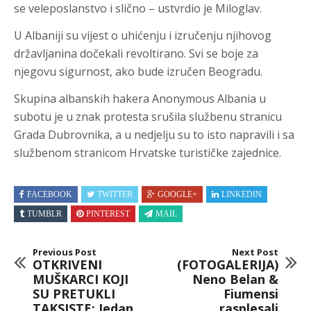
se veleposlanstvo i slično – ustvrdio je Miloglav.
U Albaniji su vijest o uhićenju i izručenju njihovog
državljanina dočekali revoltirano. Svi se boje za
njegovu sigurnost, ako bude izručen Beogradu.
Skupina albanskih hakera Anonymous Albania u
subotu je u znak protesta srušila službenu stranicu
Grada Dubrovnika, a u nedjelju su to isto napravili i sa
službenom stranicom Hrvatske turističke zajednice.
FACEBOOK
TWITTER
GOOGLE+
LINKEDIN
TUMBLR
PINTEREST
MAIL
Previous Post
Next Post
OTKRIVENI
(FOTOGALERIJA)
MUŠKARCI KOJI
Neno Belan &
SU PRETUKLI
Fiumensi
TAKSISTE: Jedan
rasplesali