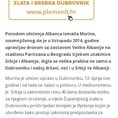
Povodom uhićenja Albanca Ismaila Morine,
osumnjičenog da je u listopadu 2014. godine
upravljao dronom sa zastavom Velike Albanije na
stadionu Partizana u Beogradu tijekom utakmice
Srbije i Albanije, digla se velika prašina ne samo u
Dubrovniku i našoj državi, već i u Srbiji te Albaniji.
Morina je uhićen upravo u Dubrovniku, 12. lipnja ove
godine i od tada se nalazi u pritvoru. U međuvremenu
je Srbija u zakonskom roku 40 dana dostavila molbu
za njegovo izručenje, a vijeće Županijskog suda u
Dubrovniku prošli tjedan donijelo je Rješenje kojim je
utvrđeno kako postoji zakonska pretpostavka za