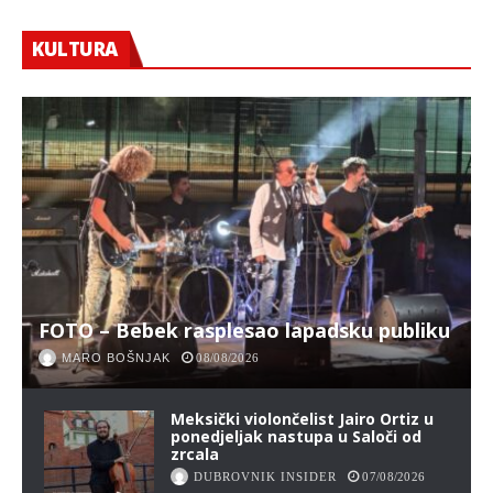
KULTURA
FOTO – Bebek rasplesao lapadsku publiku
MARO BOŠNJAK
08/08/2026
Meksički violončelist Jairo Ortiz u
ponedjeljak nastupa u Saloči od
zrcala
DUBROVNIK INSIDER
07/08/2026