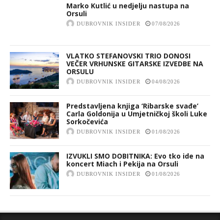
Marko Kutlić u nedjelju nastupa na
Orsuli
DUBROVNIK INSIDER
07/08/2026
VLATKO STEFANOVSKI TRIO DONOSI
VEČER VRHUNSKE GITARSKE IZVEDBE NA
ORSULU
DUBROVNIK INSIDER
04/08/2026
Predstavljena knjiga ‘Ribarske svađe’
Carla Goldonija u Umjetničkoj školi Luke
Sorkočevića
DUBROVNIK INSIDER
01/08/2026
IZVUKLI SMO DOBITNIKA: Evo tko ide na
koncert Miach i Pekija na Orsuli
DUBROVNIK INSIDER
01/08/2026