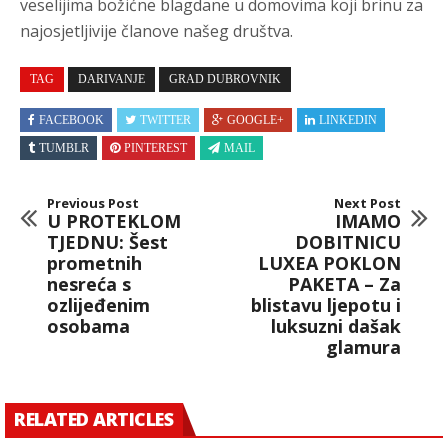
veselijima božićne blagdane u domovima koji brinu za
najosjetljivije članove našeg društva.
TAG
DARIVANJE
GRAD DUBROVNIK
FACEBOOK
TWITTER
GOOGLE+
LINKEDIN
TUMBLR
PINTEREST
MAIL
Previous Post
Next Post
U PROTEKLOM
IMAMO
TJEDNU: Šest
DOBITNICU
prometnih
LUXEA POKLON
nesreća s
PAKETA – Za
ozlijeđenim
blistavu ljepotu i
osobama
luksuzni dašak
glamura
RELATED ARTICLES