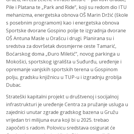
Pile i Platana te „Park and Ride“, koji su redom dio ITU
mehanizma, energetska obnova OŠ Marin Držić (škole
s posebnim programom) kao i energetska obnova
Sportske dvorane Gospino polje te izgradnja dvorane
OŠ Antuna Masle u Orašcu i drugi. Planirana su i
sredstva za dovršetak dvosmjerne ceste Tamarić,
Boćarskog doma „Đuro Miletić“, novog parkinga u
Mokošici, sportskog igrališta u Suđurđu, uređenje i
opremanje vanjskih sportskih terena u Gospinom
polju, gradsku knjižnicu u TUP-u i izgradnju groblja
Dubac.
Strateški kapitalni projekt u društvenoj i socijalnoj
infrastrukturi je uređenje Centra za pružanje usluga u
zajednici unutar zgrade gradskog bazena u Gružu
vrijedan tri milijuna eura koji bi u 2025. trebao
započeti s radom. Polovicu sredstava osigurat će