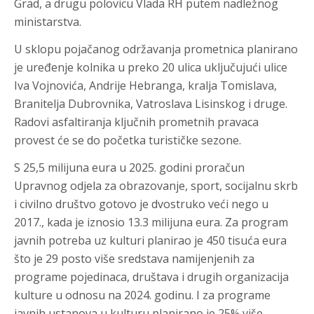
Grad, a drugu polovicu Vlada RH putem nadležnog
ministarstva.
U sklopu pojačanog održavanja prometnica planirano
je uređenje kolnika u preko 20 ulica uključujući ulice
Iva Vojnovića, Andrije Hebranga, kralja Tomislava,
Branitelja Dubrovnika, Vatroslava Lisinskog i druge.
Radovi asfaltiranja ključnih prometnih pravaca
provest će se do početka turističke sezone.
S 25,5 milijuna eura u 2025. godini proračun
Upravnog odjela za obrazovanje, sport, socijalnu skrb
i civilno društvo gotovo je dvostruko veći nego u
2017., kada je iznosio 13.3 milijuna eura. Za program
javnih potreba uz kulturi planirao je 450 tisuća eura
što je 29 posto više sredstava namijenjenih za
programe pojedinaca, društava i drugih organizacija
kulture u odnosu na 2024. godinu. I za programe
javnih ustanova u kulturu planirano je 25% više