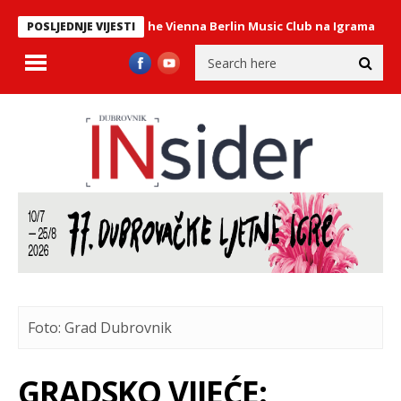
astav Philharmonix – The Vienna Berlin Music Club na Igrama
U PO
POSLJEDNJE VIJESTI
Foto: Grad Dubrovnik
GRADSKO VIJEĆE: