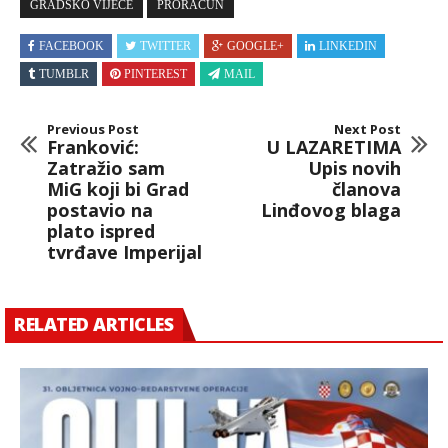
GRADSKO VIJEĆE
PRORAČUN
FACEBOOK
TWITTER
GOOGLE+
LINKEDIN
TUMBLR
PINTEREST
MAIL
Previous Post
Next Post
Franković:
U LAZARETIMA
Zatražio sam
Upis novih
MiG koji bi Grad
članova
postavio na
Linđovog blaga
plato ispred
tvrđave Imperijal
RELATED ARTICLES