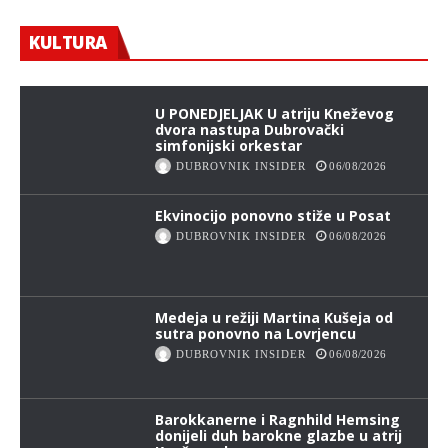
Briljantni virtuozni sastav Philharmonix –
The Vienna Berlin Music Club na Igrama
KULTURA
DUBROVNIK INSIDER
06/08/2026
U PONEDJELJAK U atriju Kneževog
dvora nastupa Dubrovački
simfonijski orkestar
DUBROVNIK INSIDER
06/08/2026
Ekvinocijo ponovno stiže u Posat
DUBROVNIK INSIDER
06/08/2026
Medeja u režiji Martina Kušeja od
sutra ponovno na Lovrjencu
DUBROVNIK INSIDER
06/08/2026
Barokkanerne i Ragnhild Hemsing
donijeli duh barokne glazbe u atrij