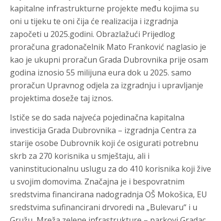
kapitalne infrastrukturne projekte među kojima su
oni u tijeku te oni čija će realizacija i izgradnja
započeti u 2025.godini. Obrazlažući Prijedlog
proračuna gradonačelnik Mato Franković naglasio je
kao je ukupni proračun Grada Dubrovnika prije osam
godina iznosio 55 milijuna eura dok u 2025. samo
proračun Upravnog odjela za izgradnju i upravljanje
projektima doseže taj iznos.
Ističe se do sada najveća pojedinačna kapitalna
investicija Grada Dubrovnika – izgradnja Centra za
starije osobe Dubrovnik koji će osigurati potrebnu
skrb za 270 korisnika u smještaju, ali i
vaninstitucionalnu uslugu za do 410 korisnika koji žive
u svojim domovima. Značajna je i bespovratnim
sredstvima financirana nadogradnja OŠ Mokošica, EU
sredstvima sufinancirani drvoredi na „Bulevaru“ i u
Gružu, Mreža zelene infrastrukture – parkovi Gradac,