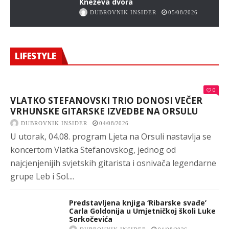
Kneževa dvora
DUBROVNIK INSIDER
05/08/2026
LIFESTYLE
0
VLATKO STEFANOVSKI TRIO DONOSI VEČER
VRHUNSKE GITARSKE IZVEDBE NA ORSULU
DUBROVNIK INSIDER
04/08/2026
U utorak, 04.08. program Ljeta na Orsuli nastavlja se
koncertom Vlatka Stefanovskog, jednog od
najcjenjenijih svjetskih gitarista i osnivača legendarne
grupe Leb i Sol....
Predstavljena knjiga ‘Ribarske svađe’
Carla Goldonija u Umjetničkoj školi Luke
Sorkočevića