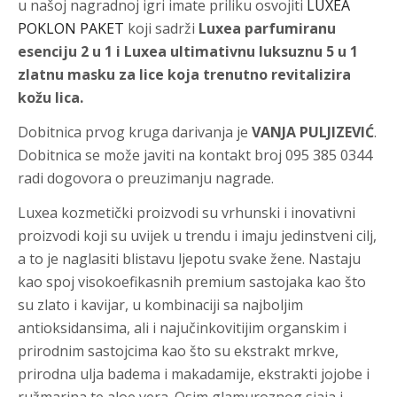
u našoj nagradnoj igri imate priliku osvojiti
LUXEA
POKLON PAKET
koji sadrži
Luxea parfumiranu
esenciju 2 u 1 i Luxea ultimativnu luksuznu 5 u 1
zlatnu masku za lice koja trenutno revitalizira
kožu lica.
Dobitnica prvog kruga darivanja je
VANJA PULJIZEVIĆ
.
Dobitnica se može javiti na kontakt broj 095 385 0344
radi dogovora o preuzimanju nagrade.
Luxea kozmetički proizvodi su vrhunski i inovativni
proizvodi koji su uvijek u trendu i imaju jedinstveni cilj,
a to je naglasiti blistavu ljepotu svake žene. Nastaju
kao spoj visokoefikasnih premium sastojaka kao što
su zlato i kavijar, u kombinaciji sa najboljim
antioksidansima, ali i najučinkovitijim organskim i
prirodnim sastojcima kao što su ekstrakt mrkve,
prirodna ulja badema i makadamije, ekstrakti jojobe i