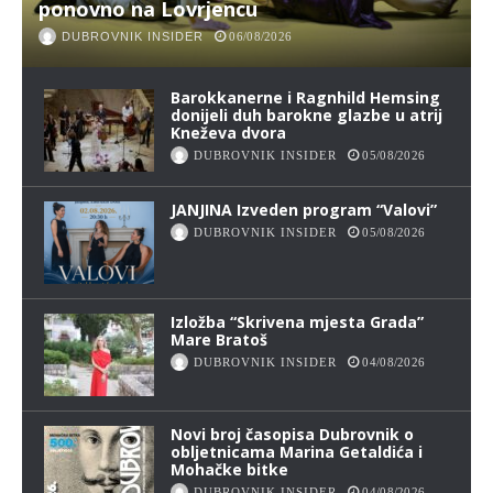
ponovno na Lovrjencu
DUBROVNIK INSIDER
06/08/2026
Barokkanerne i Ragnhild Hemsing
donijeli duh barokne glazbe u atrij
Kneževa dvora
DUBROVNIK INSIDER
05/08/2026
JANJINA Izveden program “Valovi”
DUBROVNIK INSIDER
05/08/2026
Izložba “Skrivena mjesta Grada”
Mare Bratoš
DUBROVNIK INSIDER
04/08/2026
Novi broj časopisa Dubrovnik o
obljetnicama Marina Getaldića i
Mohačke bitke
DUBROVNIK INSIDER
04/08/2026