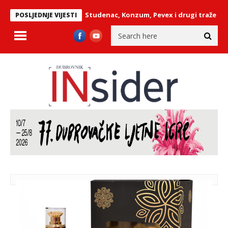
 Hrvatski Telekom, Studenac, Konzum, Pevex i drugi traže radnike
POSLJEDNJE VIJESTI