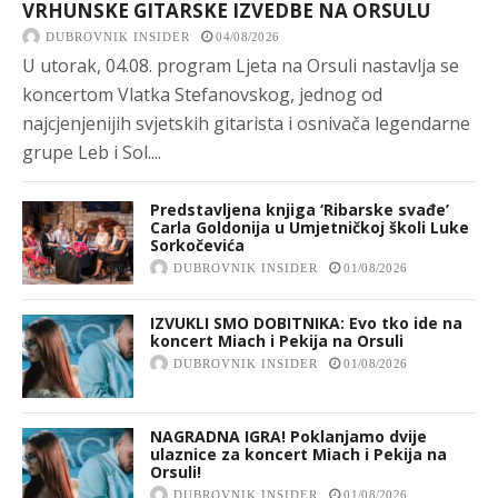
VRHUNSKE GITARSKE IZVEDBE NA ORSULU
DUBROVNIK INSIDER
04/08/2026
U utorak, 04.08. program Ljeta na Orsuli nastavlja se
koncertom Vlatka Stefanovskog, jednog od
najcjenjenijih svjetskih gitarista i osnivača legendarne
grupe Leb i Sol....
Predstavljena knjiga ‘Ribarske svađe’
Carla Goldonija u Umjetničkoj školi Luke
Sorkočevića
DUBROVNIK INSIDER
01/08/2026
IZVUKLI SMO DOBITNIKA: Evo tko ide na
koncert Miach i Pekija na Orsuli
DUBROVNIK INSIDER
01/08/2026
NAGRADNA IGRA! Poklanjamo dvije
ulaznice za koncert Miach i Pekija na
Orsuli!
DUBROVNIK INSIDER
01/08/2026