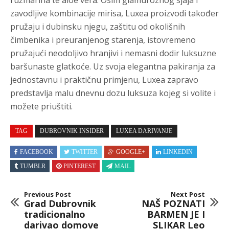
ružmarina te aloe vera. Osim glamuroznog sjaja i
zavodljive kombinacije mirisa, Luxea proizvodi također
pružaju i dubinsku njegu, zaštitu od okolišnih
čimbenika i preuranjenog starenja, istovremeno
pružajući neodoljivo hranjivi i nemasni dodir luksuzne
baršunaste glatkoće. Uz svoja elegantna pakiranja za
jednostavnu i praktičnu primjenu, Luxea zapravo
predstavlja malu dnevnu dozu luksuza kojeg si volite i
možete priuštiti.
TAG
DUBROVNIK INSIDER
LUXEA DARIVANJE
FACEBOOK
TWITTER
GOOGLE+
LINKEDIN
TUMBLR
PINTEREST
MAIL
Previous Post
Next Post
Grad Dubrovnik
NAŠ POZNATI
tradicionalno
BARMEN JE I
darivao domove
SLIKAR Leo