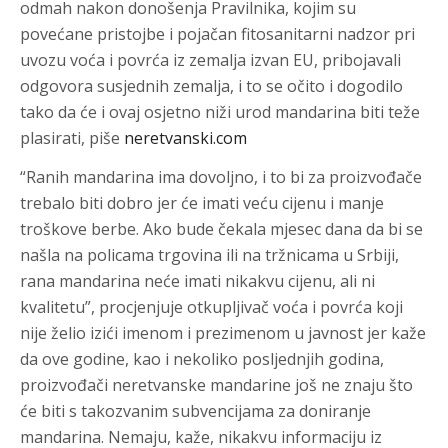
odmah nakon donošenja Pravilnika, kojim su
povećane pristojbe i pojačan fitosanitarni nadzor pri
uvozu voća i povrća iz zemalja izvan EU, pribojavali
odgovora susjednih zemalja, i to se očito i dogodilo
tako da će i ovaj osjetno niži urod mandarina biti teže
plasirati, piše
neretvanski.com
“Ranih mandarina ima dovoljno, i to bi za proizvođače
trebalo biti dobro jer će imati veću cijenu i manje
troškove berbe. Ako bude čekala mjesec dana da bi se
našla na policama trgovina ili na tržnicama u Srbiji,
rana mandarina neće imati nikakvu cijenu, ali ni
kvalitetu”, procjenjuje otkupljivač voća i povrća koji
nije želio izići imenom i prezimenom u javnost jer kaže
da ove godine, kao i nekoliko posljednjih godina,
proizvođači neretvanske mandarine još ne znaju što
će biti s takozvanim subvencijama za doniranje
mandarina. Nemaju, kaže, nikakvu informaciju iz