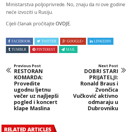
Ministarstva poljoprivrede. No, znaju da ni ove godine
neće izvoziti u Rusiju.
Cijeli članak pročitajte
OVDJE.
FACEBOOK
TWITTER
GOOGLE+
LINKEDIN
TUMBLR
PINTEREST
MAIL
Previous Post
Next Post
RESTORAN
DOBRI STARI
KOMARDA:
PRIJATELJI:
Provedite
Ronald Braus i
ugodnu ljetnu
Zvončica
večer uz najljepši
Vučković aktivno
pogled i koncert
odmaraju u
klape Maslina
Dubrovniku
RELATED ARTICLES