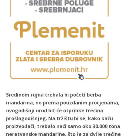
Sredinom rujna trebala bi početi berba
mandarina, no prema pouzdanim procjenama,
ovogodišnji urod bit će otprilike trećina
prošlogodišnjeg. Na tržištu bi se, kako kažu
proizvođači, trebalo naći samo oko 30.000 tona
neretvanske mandarine, što je za dvije trećine