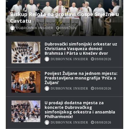
Biskup Relota na proslavi Gospe Snježne u
Cavtatu
DUBROVNIK INSIDER
09/08/2026
Dubrovački simfonijski orkestar uz
Christiana Vasqueza donosi
Brahmsa i Pärta u Knežev dvor
DUBROVNIK INSIDER
09/08/2026
Povijest Žuljane na jednom mjestu:
Predstavljena monografija ‘Priča o
Žuljani’
DUBROVNIK INSIDER
09/08/2026
U prodaji dodatna mjesta za
koncerte Dubrovačkog
simfonijskog orkestra i ansambla
Philharmonix!
DUBROVNIK INSIDER
08/08/2026