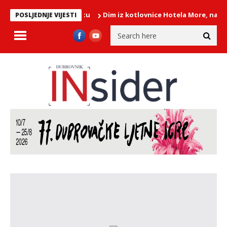
Dim iz kotlovnice Hotela More, na intervenciji 10 v
POSLJEDNJE VIJESTI