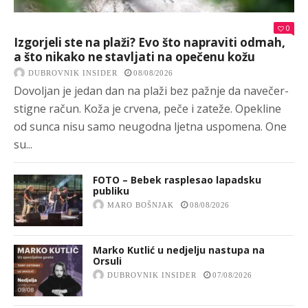
0
Izgorjeli ste na plaži? Evo što napraviti odmah,
a što nikako ne stavljati na opečenu kožu
DUBROVNIK INSIDER
08/08/2026
Dovoljan je jedan dan na plaži bez pažnje da navečer-
stigne račun. Koža je crvena, peče i zateže. Opekline
od sunca nisu samo neugodna ljetna uspomena. One
su...
FOTO – Bebek rasplesao lapadsku
publiku
MARO BOŠNJAK
08/08/2026
Marko Kutlić u nedjelju nastupa na
Orsuli
DUBROVNIK INSIDER
07/08/2026