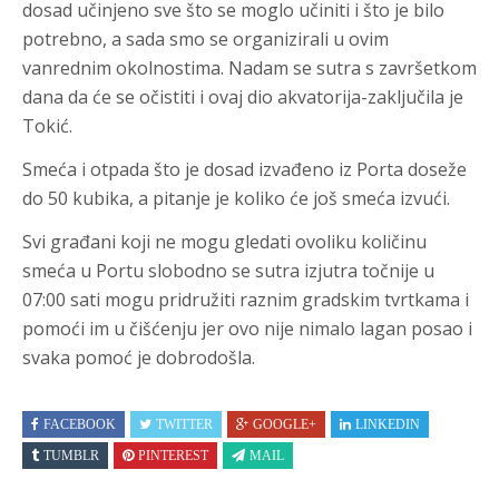
dosad učinjeno sve što se moglo učiniti i što je bilo
potrebno, a sada smo se organizirali u ovim
vanrednim okolnostima. Nadam se sutra s završetkom
dana da će se očistiti i ovaj dio akvatorija-zaključila je
Tokić.
Smeća i otpada što je dosad izvađeno iz Porta doseže
do 50 kubika, a pitanje je koliko će još smeća izvući.
Svi građani koji ne mogu gledati ovoliku količinu
smeća u Portu slobodno se sutra izjutra točnije u
07:00 sati mogu pridružiti raznim gradskim tvrtkama i
pomoći im u čišćenju jer ovo nije nimalo lagan posao i
svaka pomoć je dobrodošla.
FACEBOOK
TWITTER
GOOGLE+
LINKEDIN
TUMBLR
PINTEREST
MAIL