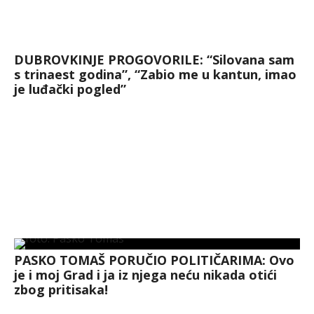
DUBROVKINJE PROGOVORILE: “Silovana sam
s trinaest godina”, “Zabio me u kantun, imao
je luđački pogled”
PASKO TOMAŠ PORUČIO POLITIČARIMA: Ovo
je i moj Grad i ja iz njega neću nikada otići
zbog pritisaka!