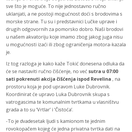
sve što je moguće. To nije jednostavno ručno
uklanjati, a ne postoji mogućnost doći s brodovima s
morske strane. Tu su i predstavnici Lučke uprave i
drugih odgovornih za pomorsko dobro. Naši brodovi
u našem akvatoriju koje imamo zbog jakog juga nisu
u mogućnosti izaći ili zbog ograničenja motora-kazala
je.
Iz tog razloga je kako kaže Tokić donesena odluka da
će se nastaviti ručno čišćenje, no već
sutra u 07:00
sati pokrenuti akcija čišćenja ispod Revelina
, na
prostoru koja je pod upravom Luke Dubrovnik.
Koordinirat će upravo Luka Dubrovnik skupa s
vatrogascima te komunalnim tvrtkama u vlasništvu
grada a to su ‘Vrtlar’ i ‘Čistoća’.
-To je dvadesetak ljudi s kamionom te jednim
rovokopačem kojeg će jedna privatna tvrtka dati na