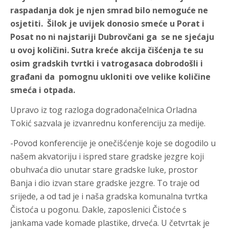
raspadanja dok je njen smrad bilo nemoguće ne
osjetiti. Šilok je uvijek donosio smeće u Porat i
Posat no ni najstariji Dubrovčani ga se ne sjećaju
u ovoj količini. Sutra kreće akcija čišćenja te su
osim gradskih tvrtki i vatrogasaca dobrodošli i
građani da pomognu ukloniti ove velike količine
smeća i otpada.
Upravo iz tog razloga dogradonačelnica Orladna
Tokić sazvala je izvanrednu konferenciju za medije.
-Povod konferencije je onečišćenje koje se dogodilo u
našem akvatoriju i ispred stare gradske jezgre koji
obuhvaća dio unutar stare gradske luke, prostor
Banja i dio izvan stare gradske jezgre. To traje od
srijede, a od tad je i naša gradska komunalna tvrtka
Čistoća u pogonu. Dakle, zaposlenici Čistoće s
jankama vade komade plastike, drveća. U četvrtak je