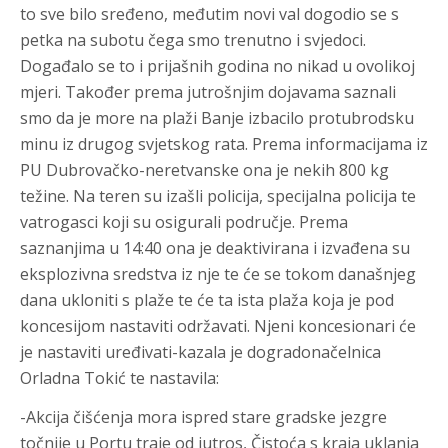
to sve bilo sređeno, međutim novi val dogodio se s
petka na subotu čega smo trenutno i svjedoci.
Događalo se to i prijašnih godina no nikad u ovolikoj
mjeri. Također prema jutrošnjim dojavama saznali
smo da je more na plaži Banje izbacilo protubrodsku
minu iz drugog svjetskog rata. Prema informacijama iz
PU Dubrovačko-neretvanske ona je nekih 800 kg
težine. Na teren su izašli policija, specijalna policija te
vatrogasci koji su osigurali područje. Prema
saznanjima u 14:40 ona je deaktivirana i izvađena su
eksplozivna sredstva iz nje te će se tokom današnjeg
dana ukloniti s plaže te će ta ista plaža koja je pod
koncesijom nastaviti održavati. Njeni koncesionari će
je nastaviti uređivati-kazala je dogradonačelnica
Orladna Tokić te nastavila:
-Akcija čišćenja mora ispred stare gradske jezgre
točnije u Portu traje od jutros, Čistoća s kraja uklanja