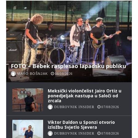
FOTO – Bebek rasplesao lapadsku publiku
MARO BOŠNJAK
08/08/2026
Meksički violončelist Jairo Ortiz u
ponedjeljak nastupa u Saloči od
zrcala
DUBROVNIK INSIDER
07/08/2026
Viktor Daldon u Sponzi otvorio
izložbu Svjetlo Sjevera
DUBROVNIK INSIDER
07/08/2026