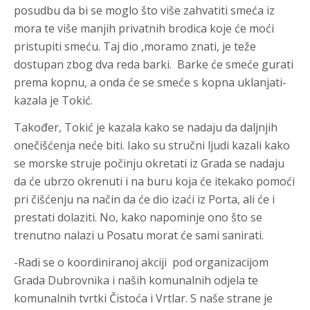
posudbu da bi se moglo što više zahvatiti smeća iz
mora te više manjih privatnih brodica koje će moći
pristupiti smeću. Taj dio ,moramo znati, je teže
dostupan zbog dva reda barki. Barke će smeće gurati
prema kopnu, a onda će se smeće s kopna uklanjati-
kazala je Tokić.
Također, Tokić je kazala kako se nadaju da daljnjih
onečišćenja neće biti. Iako su stručni ljudi kazali kako
se morske struje počinju okretati iz Grada se nadaju
da će ubrzo okrenuti i na buru koja će itekako pomoći
pri čišćenju na način da će dio izaći iz Porta, ali će i
prestati dolaziti. No, kako napominje ono što se
trenutno nalazi u Posatu morat će sami sanirati.
-Radi se o koordiniranoj akciji pod organizacijom
Grada Dubrovnika i naših komunalnih odjela te
komunalnih tvrtki Čistoća i Vrtlar. S naše strane je