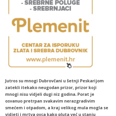
Jutros su mnogi Dubrovčani u šetnji Peskarijom
zatekli itekako neugodan prizor, prizor koji
mnogi nisu vidjeli dugi niz godina. Porat je
osvanuo pretrpan svakavim nerazgradivim
smećem i otpadom, a kraj velikog mula mogla se
vidjeti i mrtva ovca kako pluta već u stanju