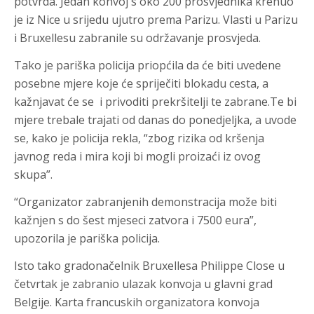
potvrda. Jedan konvoj s oko 200 prosvjednika krenuo
je iz Nice u srijedu ujutro prema Parizu. Vlasti u Parizu
i Bruxellesu zabranile su održavanje prosvjeda.
Tako je pariška policija priopćila da će biti uvedene
posebne mjere koje će spriječiti blokadu cesta, a
kažnjavat će se i privoditi prekršitelji te zabrane.Te bi
mjere trebale trajati od danas do ponedjeljka, a uvode
se, kako je policija rekla, “zbog rizika od kršenja
javnog reda i mira koji bi mogli proizaći iz ovog
skupa”.
“Organizator zabranjenih demonstracija može biti
kažnjen s do šest mjeseci zatvora i 7500 eura”,
upozorila je pariška policija.
Isto tako gradonačelnik Bruxellesa Philippe Close u
četvrtak je zabranio ulazak konvoja u glavni grad
Belgije. Karta francuskih organizatora konvoja