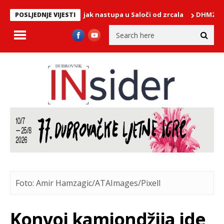
ro Ortiz u ponedjeljak nastupa u Saloči od zrcala
DHMZ upozorav
POSLJEDNJE VIJESTI
Foto: Amir Hamzagic/ATAImages/Pixell
Konvoj kamiondžija ide