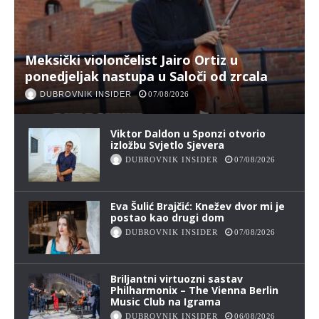
Meksički violončelist Jairo Ortiz u
ponedjeljak nastupa u Saloči od zrcala
DUBROVNIK INSIDER
07/08/2026
Viktor Daldon u Sponzi otvorio
izložbu Svjetlo Sjevera
DUBROVNIK INSIDER
07/08/2026
Eva Šulić Brajčić: Knežev dvor mi je
postao kao drugi dom
DUBROVNIK INSIDER
07/08/2026
Briljantni virtuozni sastav
Philharmonix – The Vienna Berlin
Music Club na Igrama
DUBROVNIK INSIDER
06/08/2026