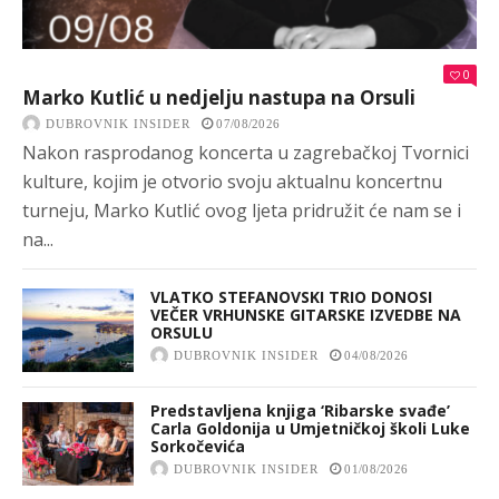
0
Marko Kutlić u nedjelju nastupa na Orsuli
DUBROVNIK INSIDER
07/08/2026
Nakon rasprodanog koncerta u zagrebačkoj Tvornici
kulture, kojim je otvorio svoju aktualnu koncertnu
turneju, Marko Kutlić ovog ljeta pridružit će nam se i
na...
VLATKO STEFANOVSKI TRIO DONOSI
VEČER VRHUNSKE GITARSKE IZVEDBE NA
ORSULU
DUBROVNIK INSIDER
04/08/2026
Predstavljena knjiga ‘Ribarske svađe’
Carla Goldonija u Umjetničkoj školi Luke
Sorkočevića
DUBROVNIK INSIDER
01/08/2026