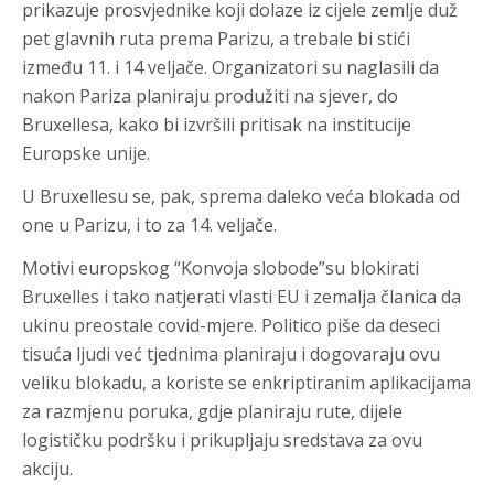
prikazuje prosvjednike koji dolaze iz cijele zemlje duž
pet glavnih ruta prema Parizu, a trebale bi stići
između 11. i 14 veljače. Organizatori su naglasili da
nakon Pariza planiraju produžiti na sjever, do
Bruxellesa, kako bi izvršili pritisak na institucije
Europske unije.
U Bruxellesu se, pak, sprema daleko veća blokada od
one u Parizu, i to za 14. veljače.
Motivi europskog “Konvoja slobode”su blokirati
Bruxelles i tako natjerati vlasti EU i zemalja članica da
ukinu preostale covid-mjere. Politico piše da deseci
tisuća ljudi već tjednima planiraju i dogovaraju ovu
veliku blokadu, a koriste se enkriptiranim aplikacijama
za razmjenu poruka, gdje planiraju rute, dijele
logističku podršku i prikupljaju sredstava za ovu
akciju.