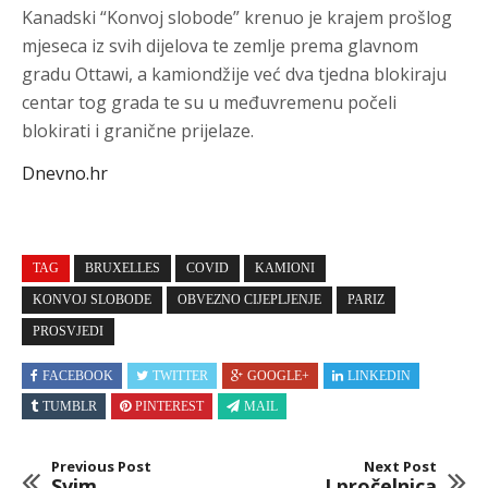
Kanadski “Konvoj slobode” krenuo je krajem prošlog
mjeseca iz svih dijelova te zemlje prema glavnom
gradu Ottawi, a kamiondžije već dva tjedna blokiraju
centar tog grada te su u međuvremenu počeli
blokirati i granične prijelaze.
Dnevno.hr
TAG
BRUXELLES
COVID
KAMIONI
KONVOJ SLOBODE
OBVEZNO CIJEPLJENJE
PARIZ
PROSVJEDI
FACEBOOK
TWITTER
GOOGLE+
LINKEDIN
TUMBLR
PINTEREST
MAIL
Previous Post
Next Post
Svim
I pročelnica