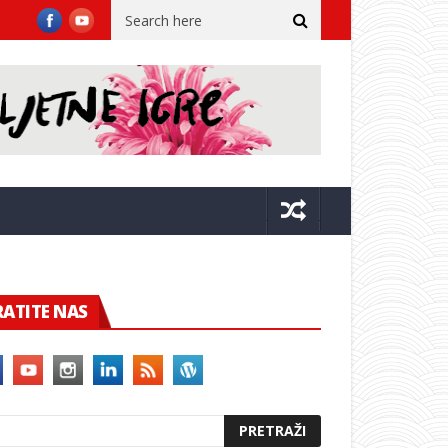
vački simfonijski orkestar
Ekvinocijo ponovno stiže u Posat
RATITE NAS