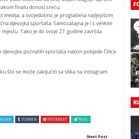
F
vakom finalu donosi sreću.
st medija, a svojedobno je proglašena najljepšom
ična djevojka sportaša. Samozatajna je i s velikim
mjestu. Tako je do svoje 27. godine završila
e djevojke poznatih sportaša nakon pobjede Čilića
ku što se može zaključiti sa slika na instagram
F
n
K
KEDIN
TUMBLR
PINTEREST
MAIL
Next Post