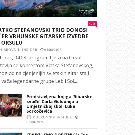
0
ATKO STEFANOVSKI TRIO DONOSI
ČER VRHUNSKE GITARSKE IZVEDBE
 ORSULU
DUBROVNIK INSIDER
04/08/2026
torak, 04.08. program Ljeta na Orsuli
tavlja se koncertom Vlatka Stefanovskog,
nog od najcjenjenijih svjetskih gitarista i
ivača legendarne grupe Leb i Sol....
Predstavljena knjiga ‘Ribarske
svađe’ Carla Goldonija u
Umjetničkoj školi Luke
Sorkočevića
DUBROVNIK INSIDER
01/08/2026
IZVUKLI SMO DOBITNIKA: Evo