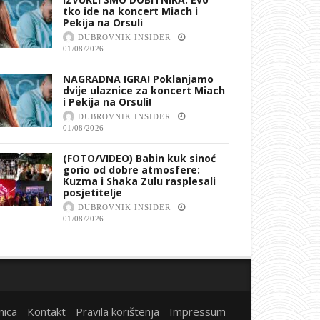
tko ide na koncert Miach i
Pekija na Orsuli
DUBROVNIK INSIDER
01/08/2026
NAGRADNA IGRA! Poklanjamo
dvije ulaznice za koncert Miach
i Pekija na Orsuli!
DUBROVNIK INSIDER
01/08/2026
(FOTO/VIDEO) Babin kuk sinoć
gorio od dobre atmosfere:
Kuzma i Shaka Zulu rasplesali
posjetitelje
DUBROVNIK INSIDER
01/08/2026
nica
Kontakt
Pravila korištenja
Impressum