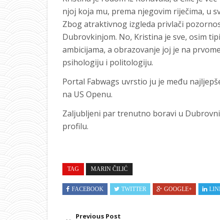
njoj koja mu, prema njegovim riječima, u s
Zbog atraktivnog izgleda privlači pozorno
Dubrovkinjom. No, Kristina je sve, osim tip
ambicijama, a obrazovanje joj je na prvome 
psihologiju i politologiju.
Portal Fabwags uvrstio ju je među najljepš
na US Openu.
Zaljubljeni par trenutno boravi u Dubrovni
profilu.
TAG
MARIN ČILIĆ
FACEBOOK
TWITTER
GOOGLE+
LIN
Previous Post