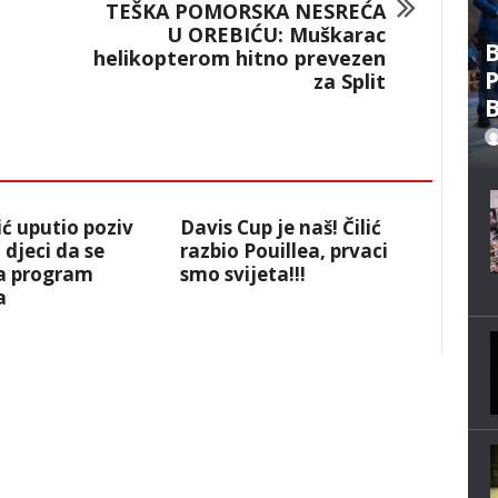
TEŠKA POMORSKA NESREĆA
U OREBIĆU: Muškarac
B
helikopterom hitno prevezen
P
za Split
B
ić uputio poziv
Davis Cup je naš! Čilić
 djeci da se
razbio Pouillea, prvaci
na program
smo svijeta!!!
a