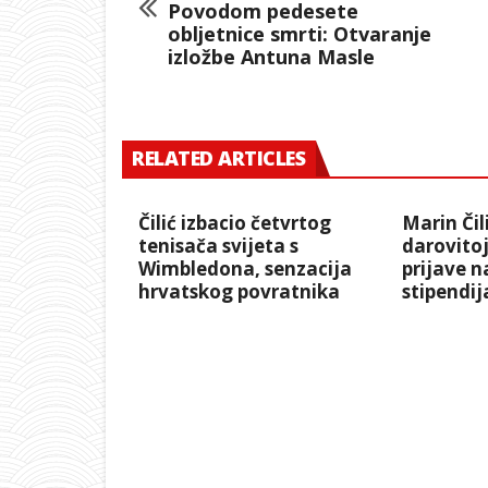
Povodom pedesete
obljetnice smrti: Otvaranje
izložbe Antuna Masle
RELATED ARTICLES
Čilić izbacio četvrtog
Marin Čil
tenisača svijeta s
darovitoj
Wimbledona, senzacija
prijave 
hrvatskog povratnika
stipendij