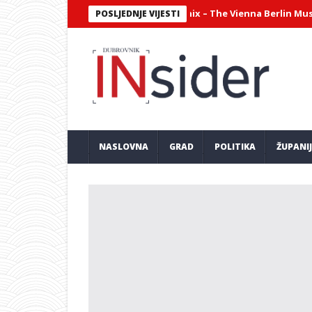
antni virtuozni sastav Philharmonix – The Vienna Berlin Music Club
POSLJEDNJE VIJESTI
NASLOVNA
GRAD
POLITIKA
ŽUPANI