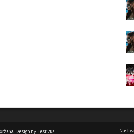
Naslov
idržana. Design by
Festivus