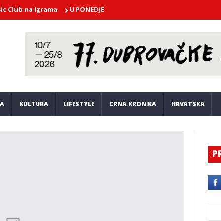
 na Igrama
U PONEDJELJAK U atriju Kneževog dvora nastupa Dubro
JA
KULTURA
LIFESTYLE
CRNA KRONIKA
HRVATSKA
P