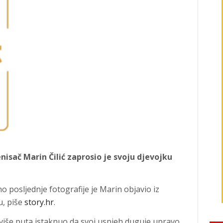
isač Marin Čilić zaprosio je svoju djevojku
o posljednje fotografije je Marin objavio iz
u, piše
story.hr
.
eć više puta istaknuo da svoj uspjeh duguje upravo