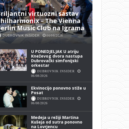
riljantni virtuozni sastav
hilharmonix – The Vienna
erlin Music Club na Igrama
DUBROVNIK INSIDER
06/08/2026
U PONEDJELJAK U atriju
Kneževog dvora nastupa
Dubrovački simfonijski
orkestar
DUBROVNIK INSIDER
06/08/2026
Ekvinocijo ponovno stiže u
Posat
DUBROVNIK INSIDER
06/08/2026
Medeja u režiji Martina
Kušeja od sutra ponovno
na Lovrjencu