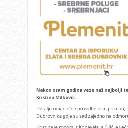
Nakon osam godina veze naš najbolji ten
Kristinu Milković.
Detalji romantične prosidbe nisu poznati, n
Dubrovnika gdje su sad zajedno na odmor
Kristina je rodom iz Konavala, a Čilić je v