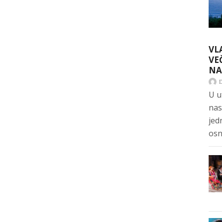
VL
VE
NA
U u
nas
jed
osn