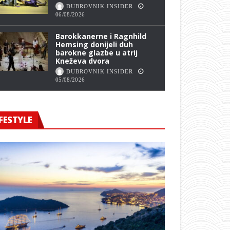
DUBROVNIK INSIDER
06/08/2026
Barokkanerne i Ragnhild
Hemsing donijeli duh
barokne glazbe u atrij
Kneževa dvora
DUBROVNIK INSIDER
05/08/2026
FESTYLE