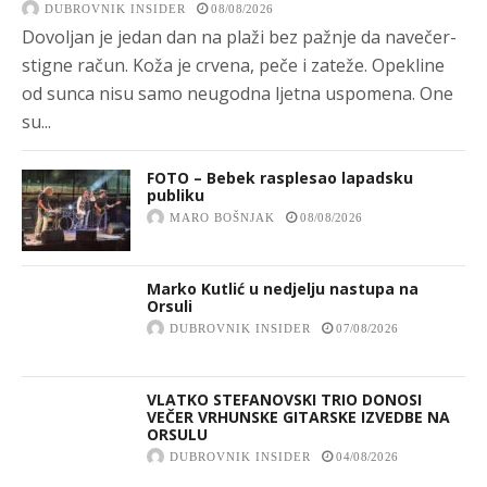
DUBROVNIK INSIDER
08/08/2026
Dovoljan je jedan dan na plaži bez pažnje da navečer-
stigne račun. Koža je crvena, peče i zateže. Opekline
od sunca nisu samo neugodna ljetna uspomena. One
su...
FOTO – Bebek rasplesao lapadsku
publiku
MARO BOŠNJAK
08/08/2026
Marko Kutlić u nedjelju nastupa na
Orsuli
DUBROVNIK INSIDER
07/08/2026
VLATKO STEFANOVSKI TRIO DONOSI
VEČER VRHUNSKE GITARSKE IZVEDBE NA
ORSULU
DUBROVNIK INSIDER
04/08/2026