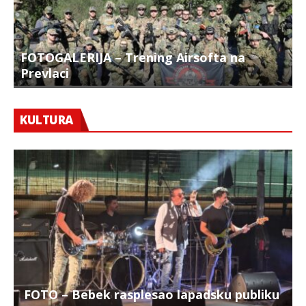
FOTOGALERIJA – Trening Airsofta na
Prevlaci
F
KULTURA
FOTO – Bebek rasplesao lapadsku publiku