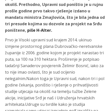
okoliš. Prethodno, Upravni sud poništio je u rujnu
prošle godine prvo takvo rješenje izdano u
mandatu ministra Zmajlovića, što je bila jedna od
tri presude kojima su dozvole za projekt na Srđu
poništene,
piše H-Alter.
Prvo je Visoki upravni sud krajem 2014. ukinuo
izmjene prostornog plana Dubrovačko-neretvanske
županije iz 2006. godine kojom je projekt narastao tri
puta, sa 100 na 310 hektara. Proširenje je potpisao
tadašnji Sanaderov povjerenik Želimir Bosnić, iako za
to nije imao ovlasti, što je sud ocijenio
nelegalnim.Nakon toga je Upravni sud, nakon tri i pol
godine čekanja, poništio i rješenje o prihvatljivosti
studije utjecaja na okoliš na temelju tužbe Zelene
akcije, inicijative Srđ je naš i Udruženja hrvatskih
arhitekata.Udruge su tvrdile kako je studija
razmatrala samo utjecaj izgradnje golf igrališta na