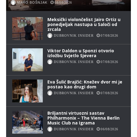
MARO BOŠNJAK
08/08/2026
Meksički violončelist Jairo Ortiz u
ponedjeljak nastupa u Saloči od
zrcala
DUBROVNIK INSIDER
07/08/2026
Viktor Daldon u Sponzi otvorio
izložbu Svjetlo Sjevera
DUBROVNIK INSIDER
07/08/2026
Eva Šulić Brajčić: Knežev dvor mi je
postao kao drugi dom
DUBROVNIK INSIDER
07/08/2026
Briljantni virtuozni sastav
Philharmonix – The Vienna Berlin
Music Club na Igrama
DUBROVNIK INSIDER
06/08/2026