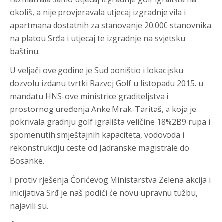
okoliš, a nije provjeravala utjecaj izgradnje vila i
apartmana dostatnih za stanovanje 20.000 stanovnika
na platou Srđa i utjecaj te izgradnje na svjetsku
baštinu.
U veljači ove godine je Sud poništio i lokacijsku
dozvolu izdanu tvrtki Razvoj Golf u listopadu 2015. u
mandatu HNS-ove ministrice graditeljstva i
prostornog uređenja Anke Mrak-Taritaš, a koja je
pokrivala gradnju golf igrališta veličine 18%2B9 rupa i
spomenutih smještajnih kapaciteta, vodovoda i
rekonstrukciju ceste od Jadranske magistrale do
Bosanke.
I protiv rješenja Ćorićevog Ministarstva Zelena akcija i
inicijativa Srđ je naš podići će novu upravnu tužbu,
najavili su.