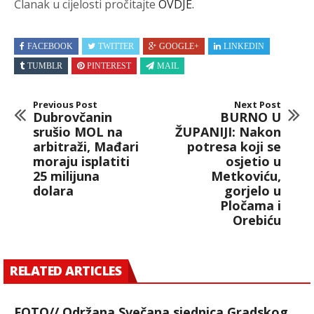
Članak u cijelosti pročitajte
OVDJE.
FACEBOOK
TWITTER
GOOGLE+
LINKEDIN
TUMBLR
PINTEREST
MAIL
Previous Post
Next Post
Dubrovčanin
BURNO U
srušio MOL na
ŽUPANIJI: Nakon
arbitraži, Mađari
potresa koji se
moraju isplatiti
osjetio u
25 milijuna
Metkoviću,
dolara
gorjelo u
Pločama i
Orebiću
RELATED ARTICLES
FOTO// Održana Svečana sjednica Gradskog