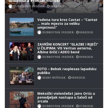
ansambla Philharmonix!
DUBROVNIK INSIDER
08/08/2026
Vođena tura kroz Cavtat – “Cavtat
… malo mjesto za veliku
umjetnost”
DUBROVNIK INSIDER
08/08/2026
ZAVRŠNI KONCERT “GLAZBE I RIJEČI”
U ČILIPIMA: VIS Veritas aeterna,
Albina Grčić i ADEO bend
DUBROVNIK INSIDER
08/08/2026
FOTO – Bebek rasplesao lapadsku
publiku
MARO BOŠNJAK
08/08/2026
Meksički violončelist Jairo Ortiz u
ponedjeljak nastupa u Saloči od
zrcala
DUBROVNIK INSIDER
07/08/2026