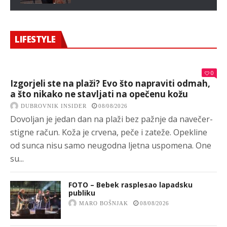
LIFESTYLE
0
Izgorjeli ste na plaži? Evo što napraviti odmah,
a što nikako ne stavljati na opečenu kožu
DUBROVNIK INSIDER
08/08/2026
Dovoljan je jedan dan na plaži bez pažnje da navečer-
stigne račun. Koža je crvena, peče i zateže. Opekline
od sunca nisu samo neugodna ljetna uspomena. One
su...
FOTO – Bebek rasplesao lapadsku
publiku
MARO BOŠNJAK
08/08/2026