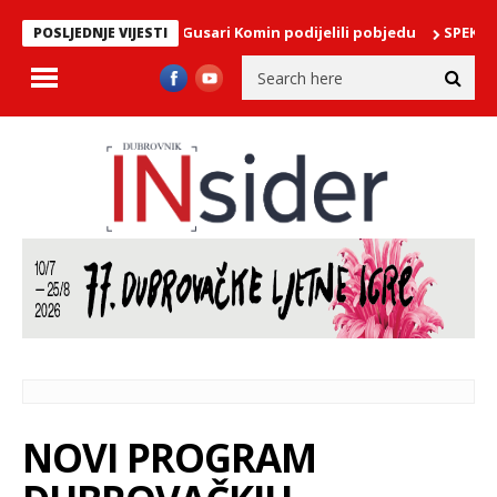
lađa: Crni put i Gusari Komin podijelili pobjedu
SPEKTAKL NA NE
POSLJEDNJE VIJESTI
NOVI PROGRAM