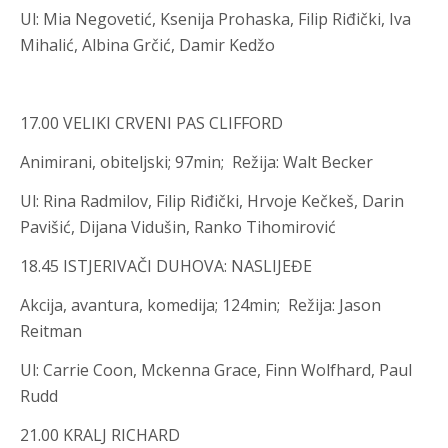
Ul
:
Mia Negovetić, Ksenija Prohaska, Filip Riđički, Iva
Mihalić, Albina Grčić, Damir Kedžo
17.00 VELIKI CRVENI PAS CLIFFORD
Animirani, obiteljski; 97min; Režija
:
Walt Becker
Ul
:
Rina Radmilov, Filip Riđički, Hrvoje Kečkeš, Darin
Pavišić, Dijana Vidušin, Ranko Tihomirović
18.45 ISTJERIVAČI DUHOVA: NASLIJEĐE
Akcija, avantura, komedija; 124min; Režija
:
Jason
Reitman
Ul
:
Carrie Coon, Mckenna Grace, Finn Wolfhard, Paul
Rudd
21.00 KRALJ RICHARD