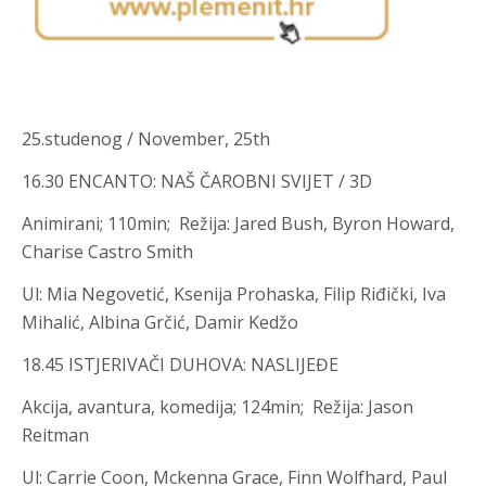
25.studenog / November, 25th
16.30 ENCANTO: NAŠ ČAROBNI SVIJET / 3D
Animirani; 110min; Režija
:
Jared Bush, Byron Howard,
Charise Castro Smith
Ul
:
Mia Negovetić, Ksenija Prohaska, Filip Riđički, Iva
Mihalić, Albina Grčić, Damir Kedžo
18.45 ISTJERIVAČI DUHOVA: NASLIJEĐE
Akcija, avantura, komedija; 124min; Režija
:
Jason
Reitman
Ul
:
Carrie Coon, Mckenna Grace, Finn Wolfhard, Paul