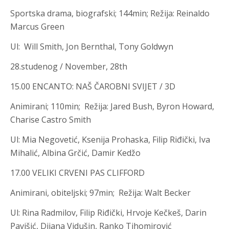
Sportska drama, biografski
;
144min; Režija
:
Reinaldo
Marcus Green
Ul
:
Will Smith, Jon Bernthal, Tony Goldwyn
28.studenog / November, 28th
15.00 ENCANTO: NAŠ ČAROBNI SVIJET / 3D
Animirani; 110min; Režija
:
Jared Bush, Byron Howard,
Charise Castro Smith
Ul
:
Mia Negovetić, Ksenija Prohaska, Filip Riđički, Iva
Mihalić, Albina Grčić, Damir Kedžo
17.00 VELIKI CRVENI PAS CLIFFORD
Animirani, obiteljski; 97min; Režija
:
Walt Becker
Ul
:
Rina Radmilov, Filip Riđički, Hrvoje Kečkeš, Darin
Pavišić, Dijana Vidušin, Ranko Tihomirović