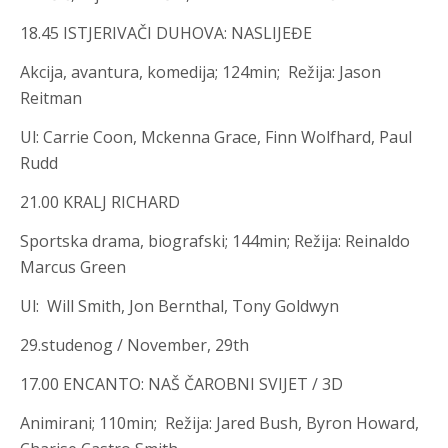
18.45 ISTJERIVAČI DUHOVA: NASLIJEĐE
Akcija, avantura, komedija; 124min; Režija
:
Jason
Reitman
Ul
:
Carrie Coon, Mckenna Grace, Finn Wolfhard, Paul
Rudd
21.00 KRALJ RICHARD
Sportska drama, biografski
;
144min; Režija
:
Reinaldo
Marcus Green
Ul
:
Will Smith, Jon Bernthal, Tony Goldwyn
29.studenog / November, 29th
17.00 ENCANTO: NAŠ ČAROBNI SVIJET / 3D
Animirani; 110min; Režija
:
Jared Bush, Byron Howard,