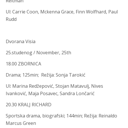
Reitman
Ul
:
Carrie Coon, Mckenna Grace, Finn Wolfhard, Paul
Rudd
Dvorana Visia
25.studenog / November, 25th
18.00 ZBORNICA
Drama; 125min; Režija
:
Sonja Tarokić
Ul
:
Marina Redžepović, Stojan Matavulj, Nives
Ivanković, Maja Posavec, Sandra Lončarić
20.30 KRALJ RICHARD
Sportska drama, biografski
;
144min; Režija
:
Reinaldo
Marcus Green