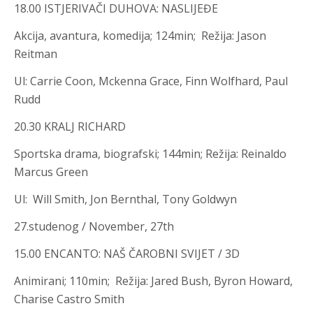
18.00 ISTJERIVAČI DUHOVA: NASLIJEĐE
Akcija, avantura, komedija; 124min; Režija
:
Jason
Reitman
Ul
:
Carrie Coon, Mckenna Grace, Finn Wolfhard, Paul
Rudd
20.30 KRALJ RICHARD
Sportska drama, biografski
;
144min; Režija
:
Reinaldo
Marcus Green
Ul
:
Will Smith, Jon Bernthal, Tony Goldwyn
27.studenog / November, 27th
15.00 ENCANTO: NAŠ ČAROBNI SVIJET / 3D
Animirani; 110min; Režija
:
Jared Bush, Byron Howard,
Charise Castro Smith