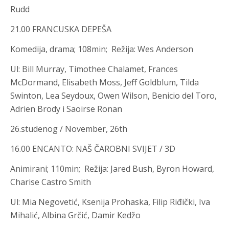
Rudd
21.00 FRANCUSKA DEPEŠA
Komedija, drama; 108min; Režija
:
Wes Anderson
Ul
:
Bill Murray, Timothee Chalamet, Frances
McDormand, Elisabeth Moss, Jeff Goldblum, Tilda
Swinton, Lea Seydoux, Owen Wilson, Benicio del Toro,
Adrien Brody i Saoirse Ronan
26.studenog / November, 26th
16.00 ENCANTO: NAŠ ČAROBNI SVIJET / 3D
Animirani; 110min; Režija
:
Jared Bush, Byron Howard,
Charise Castro Smith
Ul
:
Mia Negovetić, Ksenija Prohaska, Filip Riđički, Iva
Mihalić, Albina Grčić, Damir Kedžo