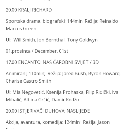
20.00 KRALJ RICHARD
Sportska drama, biografski
;
144min; Režija
:
Reinaldo
Marcus Green
Ul
:
Will Smith, Jon Bernthal, Tony Goldwyn
01.prosinca / December, 01st
17.00 ENCANTO: NAŠ ČAROBNI SVIJET / 3D
Animirani; 110min; Režija
:
Jared Bush, Byron Howard,
Charise Castro Smith
Ul
:
Mia Negovetić, Ksenija Prohaska, Filip Riđički, Iva
Mihalić, Albina Grčić, Damir Kedžo
20.00 ISTJERIVAČI DUHOVA: NASLIJEĐE
Akcija, avantura, komedija; 124min; Režija
:
Jason