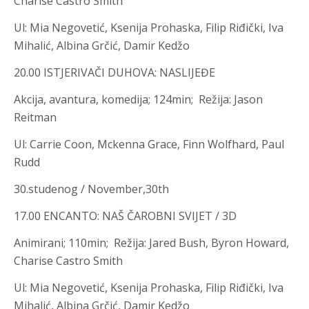
Charise Castro Smith
Ul
:
Mia Negovetić, Ksenija Prohaska, Filip Riđički, Iva
Mihalić, Albina Grčić, Damir Kedžo
20.00 ISTJERIVAČI DUHOVA: NASLIJEĐE
Akcija, avantura, komedija; 124min; Režija
:
Jason
Reitman
Ul
:
Carrie Coon, Mckenna Grace, Finn Wolfhard, Paul
Rudd
30.studenog / November,30th
17.00 ENCANTO: NAŠ ČAROBNI SVIJET / 3D
Animirani; 110min; Režija
:
Jared Bush, Byron Howard,
Charise Castro Smith
Ul
:
Mia Negovetić, Ksenija Prohaska, Filip Riđički, Iva
Mihalić, Albina Grčić, Damir Kedžo