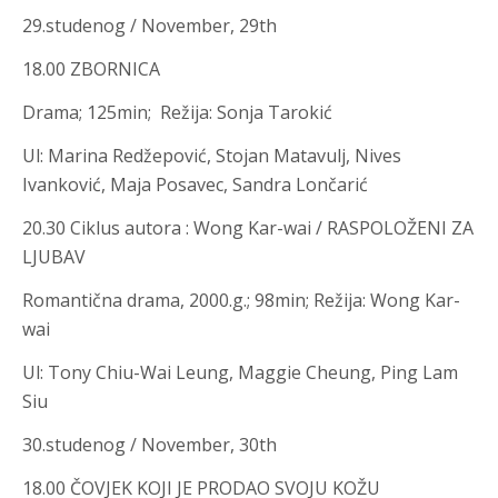
29.studenog / November, 29th
18.00 ZBORNICA
Drama; 125min; Režija
:
Sonja Tarokić
Ul
:
Marina Redžepović, Stojan Matavulj, Nives
Ivanković, Maja Posavec, Sandra Lončarić
20.30
Ciklus autora
:
Wong Kar-wai / RASPOLOŽENI ZA
LJUBAV
Romantična drama, 2000.g.; 98min; Režija
:
Wong Kar-
wai
Ul
:
Tony Chiu-Wai Leung, Maggie Cheung, Ping Lam
Siu
30.studenog / November, 30th
18.00 ČOVJEK KOJI JE PRODAO SVOJU KOŽU