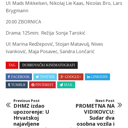
Ul
:
Mads Mikkelsen, Nikolaj Lie Kaas, Nicolas Bro, Lars
Brygmann
20.00 ZBORNICA
Drama; 125min; Režija
:
Sonja Tarokić
Ul
:
Marina Redžepović, Stojan Matavulj, Nives
Ivanković, Maja Posavec, Sandra Lončarić
TAG
DUBROVAČKI KINEMATOGRAFI
FACEBOOK
TWITTER
GOOGLE+
LINKEDIN
TUMBLR
PINTEREST
MAIL
Previous Post
Next Post
DHMZ izdao
PROMETNA NA
upozorenje: U
VIDIKOVCU:
Hrvatskoj
Sudar dva
najavljene
osobna vozila i