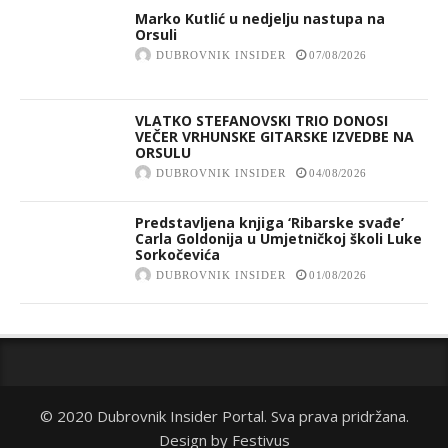
Marko Kutlić u nedjelju nastupa na
Orsuli
DUBROVNIK INSIDER
07/08/2026
VLATKO STEFANOVSKI TRIO DONOSI
VEČER VRHUNSKE GITARSKE IZVEDBE NA
ORSULU
DUBROVNIK INSIDER
04/08/2026
Predstavljena knjiga ‘Ribarske svađe’
Carla Goldonija u Umjetničkoj školi Luke
Sorkočevića
DUBROVNIK INSIDER
01/08/2026
© 2020 Dubrovnik Insider Portal. Sva prava pridržana.
Design by
Festivus