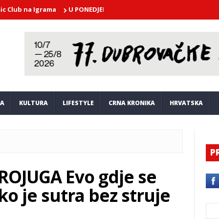
b na Igrama
U PONEDJELJAK U atriju Kneževog dvora nastupa Dubr
JA
KULTURA
LIFESTYLE
CRNA KRONIKA
HRVATSKA
P
ROJUGA Evo gdje se
tko je sutra bez struje