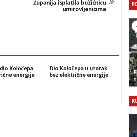
Županija isplatila božićnicu
F
umirovljenicima
 dio Koločepa
Dio Koločepa u utorak
F
rične energije
bez električne energije
n
K