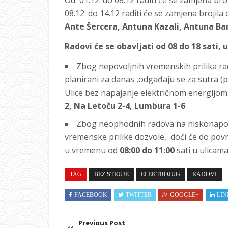
Od 01.12. do 08.12 raditi će se zamjena bro
08.12. do 14.12 raditi će se zamjena brojila
Ante Šercera, Antuna Kazali, Antuna Bar
Radovi će se obavljati od 08 do 18 sati, u
Zbog nepovoljnih vremenskih prilika r
planirani za danas ,odgađaju se za sutra 
Ulice bez napajanje električnom energijom
2, Na Letoču 2-4, Lumbura 1-6
Zbog neophodnih radova na niskonapo
vremenske prilike dozvole, doći će do po
u vremenu od
08:00 do 11:00
sati u ulicam
TAG
BEZ STRUJE
ELEKTROJUG
RADOVI
FACEBOOK
TWITTER
GOOGLE+
LIN
Previous Post