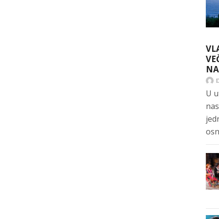
VL
VE
NA
U u
nas
jed
osn