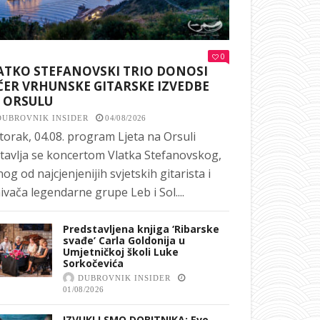
0
ATKO STEFANOVSKI TRIO DONOSI
ČER VRHUNSKE GITARSKE IZVEDBE
 ORSULU
DUBROVNIK INSIDER
04/08/2026
torak, 04.08. program Ljeta na Orsuli
tavlja se koncertom Vlatka Stefanovskog,
nog od najcjenjenijih svjetskih gitarista i
ivača legendarne grupe Leb i Sol....
Predstavljena knjiga ‘Ribarske
svađe’ Carla Goldonija u
Umjetničkoj školi Luke
Sorkočevića
DUBROVNIK INSIDER
01/08/2026
IZVUKLI SMO DOBITNIKA: Evo