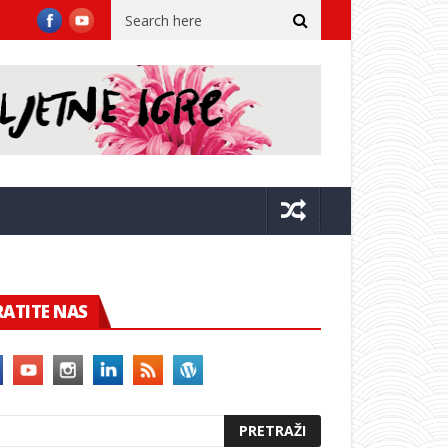
ovački simfonijski orkestar
Ekvinocijo ponovno stiže u Posat
RATITE NAS