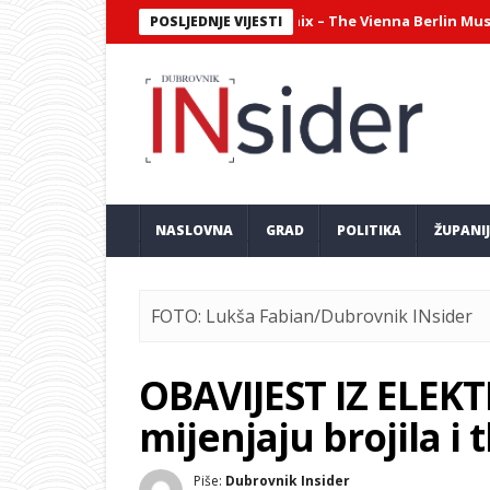
jantni virtuozni sastav Philharmonix – The Vienna Berlin Music Clu
POSLJEDNJE VIJESTI
NASLOVNA
GRAD
POLITIKA
ŽUPANI
FOTO: Lukša Fabian/Dubrovnik INsider
OBAVIJEST IZ ELEKT
mijenjaju brojila i 
Piše:
Dubrovnik Insider