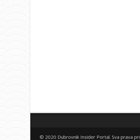
© 2020 Dubrovnik Insider Portal. Sva prava pr