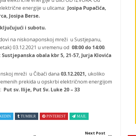
jila električne energije u ulici OD IZVORA. Od
 električne energije u ulicama:
Josipa Pupačića,
ca, Josipa Berse.
ključujući i subotu.
adovi na niskonaponskoj mreži u Sustjepanu,
(petak) 03.12.2021 u vremenu od
08:00 do 14:00
.
:
Sustjepanska obala kbr 5, 21-57, Jurja Klovića
nskoj mreži u Čibači dana
03.12.2021,
ukoliko
vremenih prekida u opskrbi električnom energijom
a:
Put sv. Ilije, Put Sv. Luke 20 – 33
KEDIN
TUMBLR
PINTEREST
MAIL
Next Post