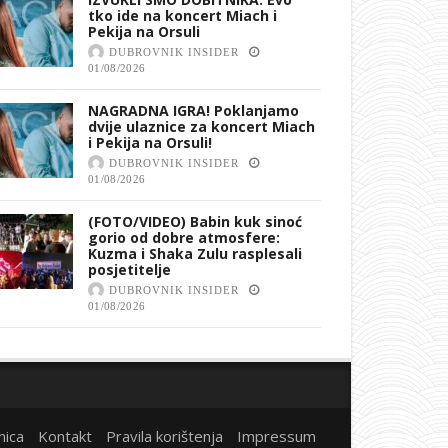
tko ide na koncert Miach i
Pekija na Orsuli
DUBROVNIK INSIDER
01/08/2026
NAGRADNA IGRA! Poklanjamo
dvije ulaznice za koncert Miach
i Pekija na Orsuli!
DUBROVNIK INSIDER
01/08/2026
(FOTO/VIDEO) Babin kuk sinoć
gorio od dobre atmosfere:
Kuzma i Shaka Zulu rasplesali
posjetitelje
DUBROVNIK INSIDER
01/08/2026
nica
Kontakt
Pravila korištenja
Impressum