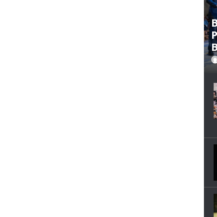
B
P
B