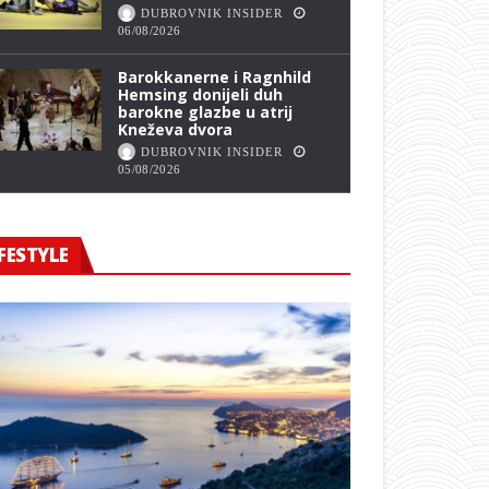
DUBROVNIK INSIDER
06/08/2026
Barokkanerne i Ragnhild
Hemsing donijeli duh
barokne glazbe u atrij
Kneževa dvora
DUBROVNIK INSIDER
05/08/2026
FESTYLE