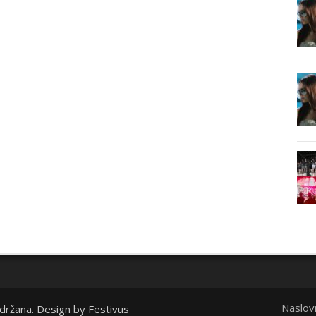
Naslov
idržana. Design by
Festivus