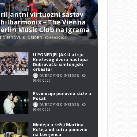
riljantni virtuozni sastav
hilharmonix – The Vienna
erlin Music Club na Igrama
DUBROVNIK INSIDER
06/08/2026
U PONEDJELJAK U atriju
Kneževog dvora nastupa
Dubrovački simfonijski
orkestar
DUBROVNIK INSIDER
06/08/2026
Ekvinocijo ponovno stiže u
Posat
DUBROVNIK INSIDER
06/08/2026
Medeja u režiji Martina
Kušeja od sutra ponovno
na Lovrjencu