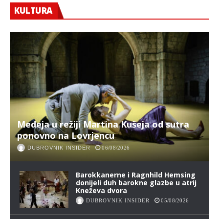
KULTURA
Medeja u režiji Martina Kušeja od sutra
ponovno na Lovrjencu
DUBROVNIK INSIDER
06/08/2026
Barokkanerne i Ragnhild Hemsing
donijeli duh barokne glazbe u atrij
Kneževa dvora
DUBROVNIK INSIDER
05/08/2026