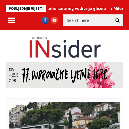
panu zaustavila alkoholiziranog voditelja glisera
Miloslavić: O
POSLJEDNJE VIJESTI