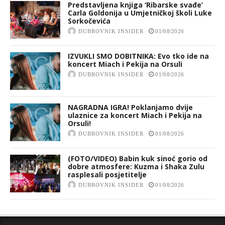
Predstavljena knjiga ‘Ribarske svađe’
Carla Goldonija u Umjetničkoj školi Luke
Sorkočevića
DUBROVNIK INSIDER
01/08/2026
IZVUKLI SMO DOBITNIKA: Evo tko ide na
koncert Miach i Pekija na Orsuli
DUBROVNIK INSIDER
01/08/2026
NAGRADNA IGRA! Poklanjamo dvije
ulaznice za koncert Miach i Pekija na
Orsuli!
DUBROVNIK INSIDER
01/08/2026
(FOTO/VIDEO) Babin kuk sinoć gorio od
dobre atmosfere: Kuzma i Shaka Zulu
rasplesali posjetitelje
DUBROVNIK INSIDER
01/08/2026