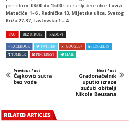
periodu od
08:00 do 15:00
sati za sljedeće ulice:
Lovra
Matačića 1- 6 , Radnička 13, Mljetska ulica, Svetog
Križa 27-37, Lastovska 1 – 4
TAG
BEZ STRUJE
RADOVI
FACEBOOK
TWITTER
GOOGLE+
LINKEDIN
TUMBLR
PINTEREST
MAIL
Previous Post
Next Post
Čajkovići sutra
Gradonačelnik
bez vode
uputio izraze
sućuti obitelji
Nikole Beusana
RELATED ARTICLES