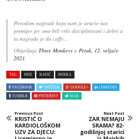
Povodom nagrade koju nam je urucio nas
premijer jer smo bili vrlo disciplinirani i dobri a
ta nagrada je da caffe…
Objavljuje
Three Monkeys
u
Petak, 12. veljače
2021.
TAG
HDZ
KAFIĆ
RIJEKA
FACEBOOK
TWITTER
GOOGLE+
LINKEDIN
TUMBLR
PINTEREST
MAIL
Previous Post
Next Post
KRISTIĆ O
ZAR NEMAJU
KARDIOLOŠKOM
SRAMA? 82-
UZV ZA DJECU:
godišnjoj starici
Licemjerno je
iz Majskih