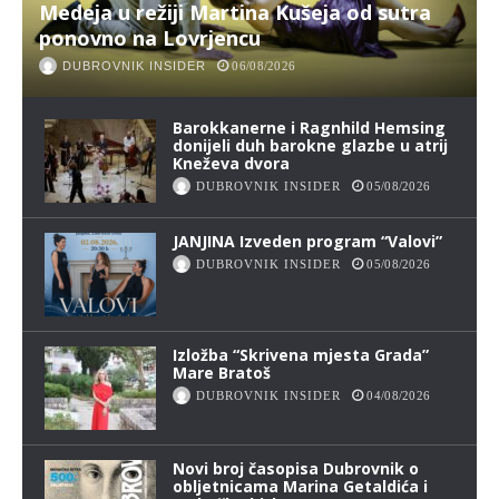
Medeja u režiji Martina Kušeja od sutra
ponovno na Lovrjencu
DUBROVNIK INSIDER
06/08/2026
Barokkanerne i Ragnhild Hemsing
donijeli duh barokne glazbe u atrij
Kneževa dvora
DUBROVNIK INSIDER
05/08/2026
JANJINA Izveden program “Valovi”
DUBROVNIK INSIDER
05/08/2026
Izložba “Skrivena mjesta Grada”
Mare Bratoš
DUBROVNIK INSIDER
04/08/2026
Novi broj časopisa Dubrovnik o
obljetnicama Marina Getaldića i