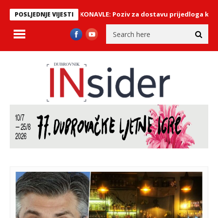
OPĆINA KONAVLE: Poziv za dostavu prijedloga kandidata 
POSLJEDNJE VIJESTI