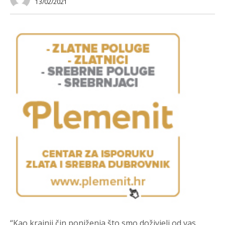
13/02/2021
“Kao krajnji čin poniženja što smo doživjeli od vas,