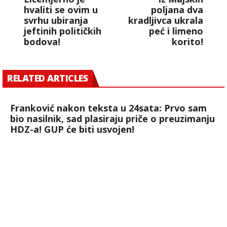
hvaliti se ovim u
poljana dva
svrhu ubiranja
kradljivca ukrala
jeftinih političkih
peć i limeno
bodova!
korito!
RELATED ARTICLES
Franković nakon teksta u 24sata: Prvo sam
bio nasilnik, sad plasiraju priče o preuzimanju
HDZ-a! GUP će biti usvojen!