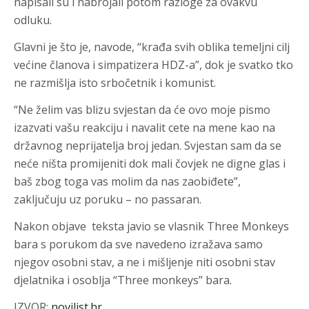
napisali su i nabrojali potom razloge za ovakvu
odluku.
Glavni je što je, navode, “krađa svih oblika temeljni cilj
većine članova i simpatizera HDZ-a”, dok je svatko tko
ne razmišlja isto srbočetnik i komunist.
“Ne želim vas blizu svjestan da će ovo moje pismo
izazvati vašu reakciju i navalit cete na mene kao na
državnog neprijatelja broj jedan. Svjestan sam da se
neće ništa promijeniti dok mali čovjek ne digne glas i
baš zbog toga vas molim da nas zaobiđete”,
zaključuju uz poruku – no passaran.
Nakon objave teksta javio se vlasnik Three Monkeys
bara s porukom da sve navedeno izražava samo
njegov osobni stav, a ne i mišljenje niti osobni stav
djelatnika i osoblja “Three monkeys” bara.
IZVOR:
novilist.hr