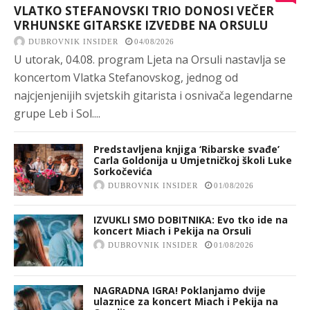
VLATKO STEFANOVSKI TRIO DONOSI VEČER
VRHUNSKE GITARSKE IZVEDBE NA ORSULU
DUBROVNIK INSIDER
04/08/2026
U utorak, 04.08. program Ljeta na Orsuli nastavlja se
koncertom Vlatka Stefanovskog, jednog od
najcjenjenijih svjetskih gitarista i osnivača legendarne
grupe Leb i Sol....
Predstavljena knjiga ‘Ribarske svađe’
Carla Goldonija u Umjetničkoj školi Luke
Sorkočevića
DUBROVNIK INSIDER
01/08/2026
IZVUKLI SMO DOBITNIKA: Evo tko ide na
koncert Miach i Pekija na Orsuli
DUBROVNIK INSIDER
01/08/2026
NAGRADNA IGRA! Poklanjamo dvije
ulaznice za koncert Miach i Pekija na