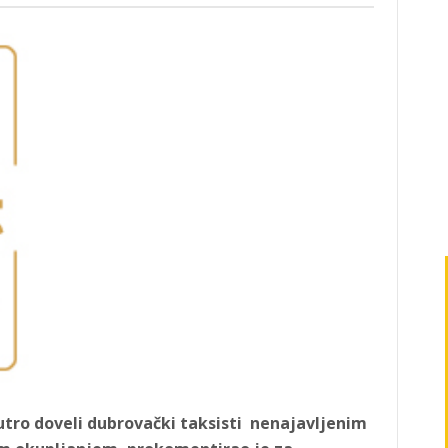
utro doveli dubrovački taksisti nenajavljenim