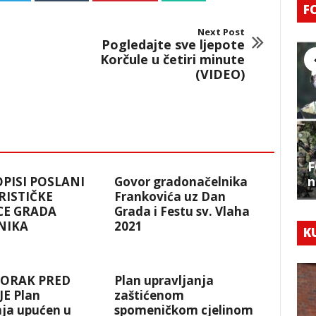
F
Next Post
Pogledajte sve ljepote
Korčule u četiri minute
(VIDEO)
F
n
OPISI POSLANI
Govor gradonačelnika
RISTIČKE
Frankovića uz Dan
CE GRADA
Grada i Festu sv. Vlaha
NIKA
2021
K
KORAK PRED
Plan upravljanja
E Plan
zaštićenom
nja upućen u
spomeničkom cjelinom