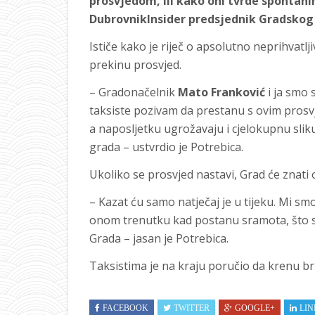
prosvjedom, ili kako oni tvrde spontan
DubrovnikInsider predsjednik Gradskog 
Ističe kako je riječ o apsolutno neprihvat
prekinu prosvjed.
– Gradonačelnik
Mato Franković
i ja smo 
taksiste pozivam da prestanu s ovim prosvj
a naposljetku ugrožavaju i cjelokupnu sli
grada – ustvrdio je Potrebica.
Ukoliko se prosvjed nastavi, Grad će znati 
– Kazat ću samo natječaj je u tijeku. Mi smo 
onom trenutku kad postanu sramota, što sa
Grada – jasan je Potrebica.
Taksistima je na kraju poručio da krenu brz
FACEBOOK
TWITTER
GOOGLE+
LIN