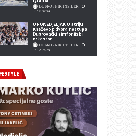
Igrama
DUBROVNIK INSIDER
06/08/2026
U PONEDJELJAK U atriju
Kneževog dvora nastupa
Dubrovački simfonijski
orkestar
DUBROVNIK INSIDER
06/08/2026
FESTYLE