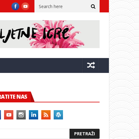
8 stupnjeva!
Franković objavio turističke brojke: Dubrovnik u s
RATITE NAS