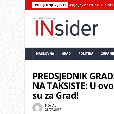
čki violončelist Jairo Ortiz u ponedjeljak nastupa u Saloči od zrcal
POSLJEDNJE VIJESTI
NASLOVNA
GRAD
POLITIKA
ŽUPANI
PREDSJEDNIK GRAD
NA TAKSISTE: U ov
su za Grad!
Piše:
Admin
28/07/2017