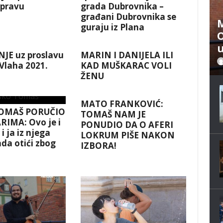
spravu
grada Dubrovnika –
građani Dubrovnika se
M
guraju iz Plana
O
u
JE uz proslavu
MARIN I DANIJELA ILI
 Vlaha 2021.
KAD MUŠKARAC VOLI
ŽENU
MATO FRANKOVIĆ:
OMAŠ PORUČIO
TOMAŠ NAM JE
RIMA: Ovo je i
PONUDIO DA O AFERI
i ja iz njega
LOKRUM PIŠE NAKON
da otići zbog
IZBORA!
!