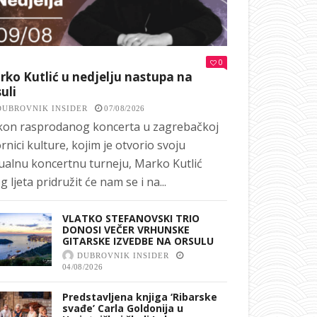
0
ko Kutlić u nedjelju nastupa na
uli
DUBROVNIK INSIDER
07/08/2026
on rasprodanog koncerta u zagrebačkoj
rnici kulture, kojim je otvorio svoju
ualnu koncertnu turneju, Marko Kutlić
g ljeta pridružit će nam se i na...
VLATKO STEFANOVSKI TRIO
DONOSI VEČER VRHUNSKE
GITARSKE IZVEDBE NA ORSULU
DUBROVNIK INSIDER
04/08/2026
Predstavljena knjiga ‘Ribarske
svađe’ Carla Goldonija u