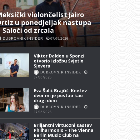
eksički violončelist Jairo
rtiz u ponedjeljak nastupa
 Saloči od zrcala
DUBROVNIK INSIDER
07/08/2026
Viktor Daldon u Sponzi
otvorio izložbu Svjetlo
Sjevera
DUBROVNIK INSIDER
07/08/2026
Eva Šulić Brajčić: Knežev
dvor mi je postao kao
drugi dom
DUBROVNIK INSIDER
07/08/2026
Briljantni virtuozni sastav
Philharmonix – The Vienna
Berlin Music Club na