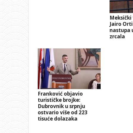
Meksički 
Jairo Ort
nastupa u
zrcala
Franković objavio
turističke brojke:
Dubrovnik u srpnju
ostvario više od 223
tisuće dolazaka