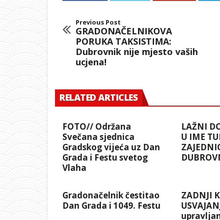
Previous Post
GRADONAČELNIKOVA
PORUKA TAKSISTIMA:
Dubrovnik nije mjesto vaših
ucjena!
RELATED ARTICLES
FOTO// Održana
LAŽNI D
Svečana sjednica
U IME TU
Gradskog vijeća uz Dan
ZAJEDNI
Grada i Festu svetog
DUBROV
Vlaha
Gradonačelnik čestitao
ZADNJI 
Dan Grada i 1049. Festu
USVAJANJ
upravlja