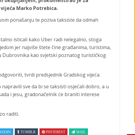
im okupljanjem, prokomentirao je za
vijeća Marko Potrebica.
ljivom ponašanju te poziva taksiste da odmah
stalno isticali kako Uber radi nelegalno, stoga
edom jer najviše štete čine građanima, turistima,
ku Dubrovnika kao svjetski poznatog turističkog
odgovoriti, tvrdi predsjednik Gradskog vijeća.
napravili sve da bi se taksisti osjećali dobro, a u
da i jesu, gradonačelnik će braniti interese
o raditi.
KEDIN
TUMBLR
PINTEREST
MAIL