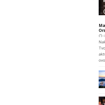
Mar
Ors
Nak
Tvo
akt
ovo