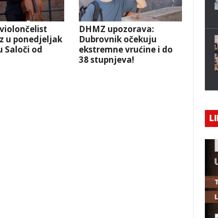
violončelist
DHMZ upozorava:
iz u ponedjeljak
Dubrovnik očekuju
 Saloči od
ekstremne vrućine i do
38 stupnjeva!
LI