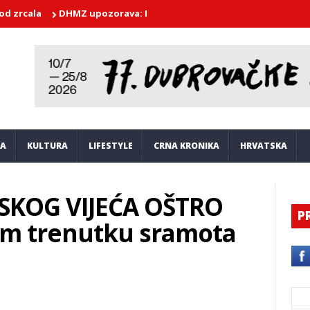
a
DHMZ upozorava: Dubrovnik očekuju ekstremne vrućine i do 3
JA
KULTURA
LIFESTYLE
CRNA KRONIKA
HRVATSKA
SKOG VIJEĆA OŠTRO
P
om trenutku sramota