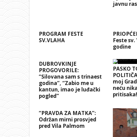
javnu ra
PROGRAM FESTE
PRIOPĆEN
SV.VLAHA
Feste sv.
godine
DUBROVKINJE
PASKO T
PROGOVORILE:
POLITIČA
“Silovana sam s trinaest
moj Grad 
godina”, “Zabio me u
neću nika
kantun, imao je luđački
pritisaka
pogled”
“PRAVDA ZA MATKA”:
Održan mirni prosvjed
pred Vila Palmom