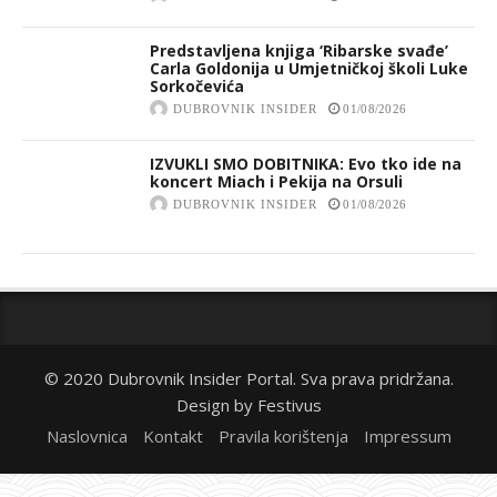
Predstavljena knjiga ‘Ribarske svađe’
Carla Goldonija u Umjetničkoj školi Luke
Sorkočevića
DUBROVNIK INSIDER
01/08/2026
IZVUKLI SMO DOBITNIKA: Evo tko ide na
koncert Miach i Pekija na Orsuli
DUBROVNIK INSIDER
01/08/2026
© 2020 Dubrovnik Insider Portal. Sva prava pridržana.
Design by
Festivus
Naslovnica
Kontakt
Pravila korištenja
Impressum