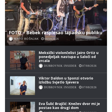
FOTO – Bebek rasplesao lapadsku publiku
MARO BOŠNJAK
08/08/2026
Meksički violončelist Jairo Ortiz u
ponedjeljak nastupa u Saloči od
zrcala
DUBROVNIK INSIDER
07/08/2026
Viktor Daldon u Sponzi otvorio
izložbu Svjetlo Sjevera
DUBROVNIK INSIDER
07/08/2026
Eva Šulić Brajčić: Knežev dvor mi je
postao kao drugi dom