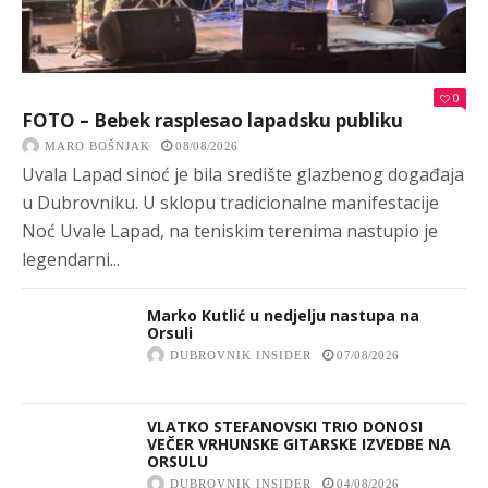
0
FOTO – Bebek rasplesao lapadsku publiku
MARO BOŠNJAK
08/08/2026
Uvala Lapad sinoć je bila središte glazbenog događaja
u Dubrovniku. U sklopu tradicionalne manifestacije
Noć Uvale Lapad, na teniskim terenima nastupio je
legendarni...
Marko Kutlić u nedjelju nastupa na
Orsuli
DUBROVNIK INSIDER
07/08/2026
VLATKO STEFANOVSKI TRIO DONOSI
VEČER VRHUNSKE GITARSKE IZVEDBE NA
ORSULU
DUBROVNIK INSIDER
04/08/2026