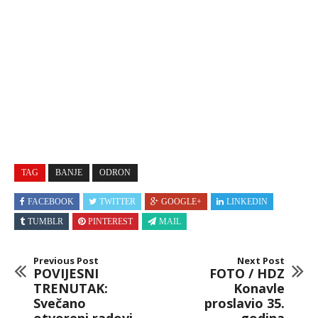
TAG
BANJE
ODRON
FACEBOOK
TWITTER
GOOGLE+
LINKEDIN
TUMBLR
PINTEREST
MAIL
Previous Post
Next Post
POVIJESNI
FOTO / HDZ
TRENUTAK:
Konavle
Svečano
proslavio 35.