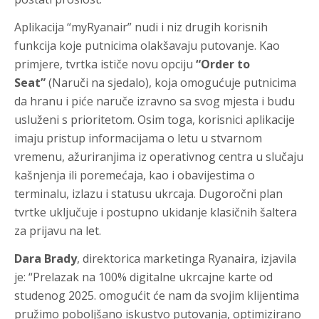
Aplikacija “myRyanair” nudi i niz drugih korisnih
funkcija koje putnicima olakšavaju putovanje. Kao
primjere, tvrtka ističe novu opciju
“Order to
Seat”
(Naruči na sjedalo), koja omogućuje putnicima
da hranu i piće naruče izravno sa svog mjesta i budu
usluženi s prioritetom. Osim toga, korisnici aplikacije
imaju pristup informacijama o letu u stvarnom
vremenu, ažuriranjima iz operativnog centra u slučaju
kašnjenja ili poremećaja, kao i obavijestima o
terminalu, izlazu i statusu ukrcaja. Dugoročni plan
tvrtke uključuje i postupno ukidanje klasičnih šaltera
za prijavu na let.
Dara Brady
, direktorica marketinga Ryanaira, izjavila
je: “Prelazak na 100% digitalne ukrcajne karte od
studenog 2025. omogućit će nam da svojim klijentima
pružimo poboljšano iskustvo putovanja, optimizirano