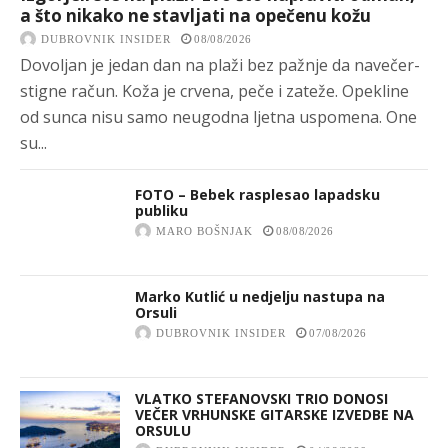
a što nikako ne stavljati na opečenu kožu
DUBROVNIK INSIDER
08/08/2026
Dovoljan je jedan dan na plaži bez pažnje da navečer-
stigne račun. Koža je crvena, peče i zateže. Opekline
od sunca nisu samo neugodna ljetna uspomena. One
su...
FOTO – Bebek rasplesao lapadsku
publiku
MARO BOŠNJAK
08/08/2026
Marko Kutlić u nedjelju nastupa na
Orsuli
DUBROVNIK INSIDER
07/08/2026
VLATKO STEFANOVSKI TRIO DONOSI
VEČER VRHUNSKE GITARSKE IZVEDBE NA
ORSULU