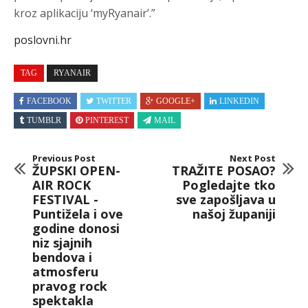
kroz aplikaciju ‘myRyanair’.”
poslovni.hr
TAG
RYANAIR
FACEBOOK
TWITTER
GOOGLE+
LINKEDIN
TUMBLR
PINTEREST
MAIL
Previous Post
Next Post
ŽUPSKI OPEN-
TRAŽITE POSAO?
AIR ROCK
Pogledajte tko
FESTIVAL -
sve zapošljava u
Puntižela i ove
našoj županiji
godine donosi
niz sjajnih
bendova i
atmosferu
pravog rock
spektakla