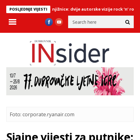
tiže u Dubrovačke knjižnice: dvije autorske vizije rock ‘n’ rolla kroz
POSLJEDNJE VIJESTI
Foto: corporate.ryanair.com
Sjajne vijesti za putnike: