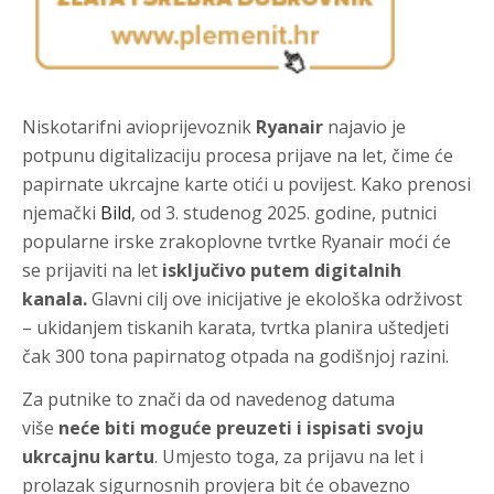
Niskotarifni avioprijevoznik
Ryanair
najavio je
potpunu digitalizaciju procesa prijave na let, čime će
papirnate ukrcajne karte otići u povijest. Kako prenosi
njemački
Bild
, od 3. studenog 2025. godine, putnici
popularne irske zrakoplovne tvrtke Ryanair moći će
se prijaviti na let
isključivo putem digitalnih
kanala.
Glavni cilj ove inicijative je ekološka održivost
– ukidanjem tiskanih karata, tvrtka planira uštedjeti
čak 300 tona papirnatog otpada na godišnjoj razini.
Za putnike to znači da od navedenog datuma
više
neće biti moguće preuzeti i ispisati svoju
ukrcajnu kartu
. Umjesto toga, za prijavu na let i
prolazak sigurnosnih provjera bit će obavezno