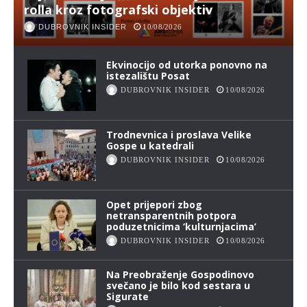
rolla kroz fotografski objektiv
DUBROVNIK INSIDER
10/08/2026
Ekvinocijo od utorka ponovno na
istezalištu Posat
DUBROVNIK INSIDER
10/08/2026
Trodnevnica i proslava Velike
Gospe u katedrali
DUBROVNIK INSIDER
10/08/2026
Opet prijepori zbog
netransparentnih potpora
poduzetnicima ‘kulturnjacima’
DUBROVNIK INSIDER
10/08/2026
Na Preobraženje Gospodinovo
svečano je bilo kod sestara u
Sigurate