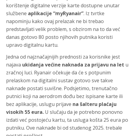
korištenje digitalne verzije karte dostupne unutar
službene
aplikacije “myRyanair”
. Iz tvrtke
napominju kako ovaj prelazak ne bi trebao
predstavljati velik problem, s obzirom na to da već
danas gotovo 80 posto njihovih putnika koristi
upravo digitalnu kartu.
Jedna od najznačajnijih prednosti za korisnike jest
najava
ukidanja većine naknada za prijavu na let
u
zračnoj luci. Ryanair očekuje da će s potpunim
prelaskom na digitalni sustav gotovo sve takve
naknade postati suvišne. Podsjetimo, trenutačno
putnici koji na aerodrom dođu bez ispisane karte ili
bez aplikacije, uslugu prijave
na šalteru plaćaju
visokih 55 eura.
U slučaju da je potrebno ponovno
izdati već postojeću kartu, ta usluga košta 25 eura po
putniku. Ove naknade bi od studenog 2025. trebale
postati prošlost.