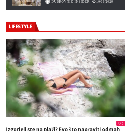
DUBROVNIK INSIDER
10/08/2026
LIFESTYLE
0
Izgorjeli ste na plaži? Evo što napraviti odmah,