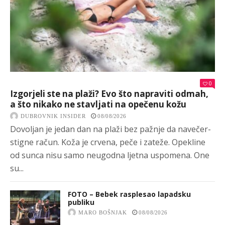
0
Izgorjeli ste na plaži? Evo što napraviti odmah,
a što nikako ne stavljati na opečenu kožu
DUBROVNIK INSIDER
08/08/2026
Dovoljan je jedan dan na plaži bez pažnje da navečer-
stigne račun. Koža je crvena, peče i zateže. Opekline
od sunca nisu samo neugodna ljetna uspomena. One
su...
FOTO – Bebek rasplesao lapadsku
publiku
MARO BOŠNJAK
08/08/2026