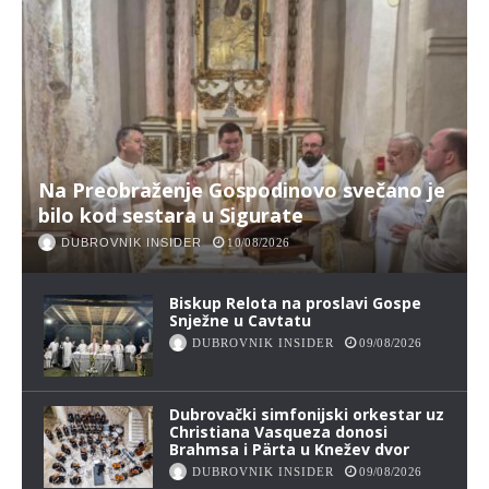
Na Preobraženje Gospodinovo svečano je
bilo kod sestara u Sigurate
DUBROVNIK INSIDER
10/08/2026
Biskup Relota na proslavi Gospe
Snježne u Cavtatu
DUBROVNIK INSIDER
09/08/2026
Dubrovački simfonijski orkestar uz
Christiana Vasqueza donosi
Brahmsa i Pärta u Knežev dvor
DUBROVNIK INSIDER
09/08/2026