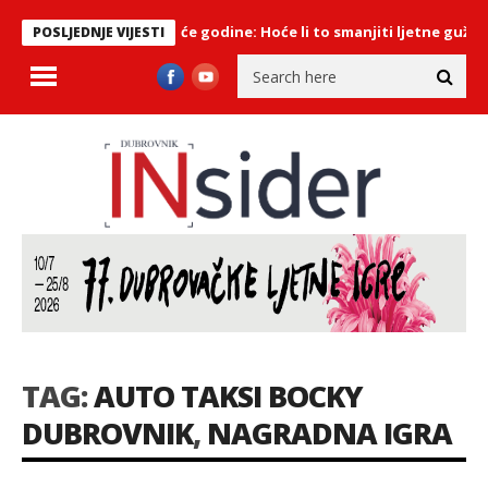
e cestarine stiže iduće godine: Hoće li to smanjiti ljetne gužve n
POSLJEDNJE VIJESTI
TAG:
AUTO TAKSI BOCKY
DUBROVNIK
,
NAGRADNA IGRA