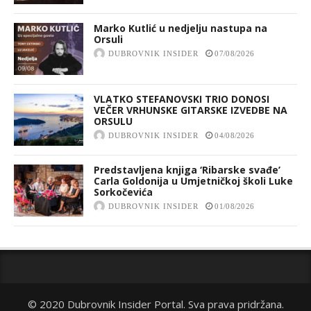
Marko Kutlić u nedjelju nastupa na
Orsuli
DUBROVNIK INSIDER
07/08/2026
VLATKO STEFANOVSKI TRIO DONOSI
VEČER VRHUNSKE GITARSKE IZVEDBE NA
ORSULU
DUBROVNIK INSIDER
04/08/2026
Predstavljena knjiga ‘Ribarske svađe’
Carla Goldonija u Umjetničkoj školi Luke
Sorkočevića
DUBROVNIK INSIDER
01/08/2026
© 2020 Dubrovnik Insider Portal. Sva prava pridržana.