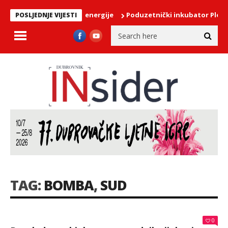
eljak bez električne energije
Poduzetnički inkubator Ploče nas
POSLJEDNJE VIJESTI
TAG:
BOMBA
,
SUD
0