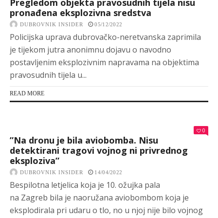
Pregledom objekta pravosudnih tijela nisu
pronađena eksplozivna sredstva
DUBROVNIK INSIDER
05/12/2022
Policijska uprava dubrovačko-neretvanska zaprimila
je tijekom jutra anonimnu dojavu o navodno
postavljenim eksplozivnim napravama na objektima
pravosudnih tijela u...
READ MORE
0
”Na dronu je bila aviobomba. Nisu
detektirani tragovi vojnog ni privrednog
eksploziva”
DUBROVNIK INSIDER
14/04/2022
Bespilotna letjelica koja je 10. ožujka pala
na Zagreb bila je naoružana aviobombom koja je
eksplodirala pri udaru o tlo, no u njoj nije bilo vojnog