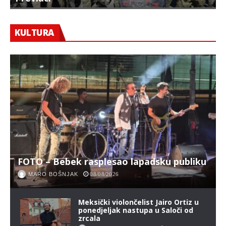
KULTURA
FOTO – Bebek rasplesao lapadsku publiku
MARO BOŠNJAK
08/08/2026
Meksički violončelist Jairo Ortiz u
ponedjeljak nastupa u Saloči od
zrcala