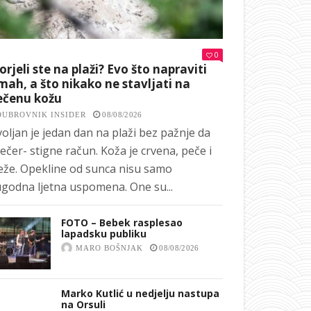
0
orjeli ste na plaži? Evo što napraviti
ah, a što nikako ne stavljati na
ečenu kožu
DUBROVNIK INSIDER
08/08/2026
oljan je jedan dan na plaži bez pažnje da
ečer- stigne račun. Koža je crvena, peče i
eže. Opekline od sunca nisu samo
godna ljetna uspomena. One su...
FOTO – Bebek rasplesao
lapadsku publiku
MARO BOŠNJAK
08/08/2026
Marko Kutlić u nedjelju nastupa
na Orsuli