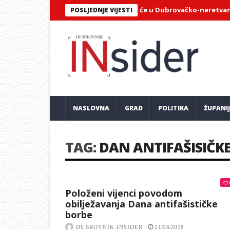
 ANALIZA OTKRIVA: Koliki dio plaće u Dubrovačko-neretvanskoj žup
POSLJEDNJE VIJESTI
NASLOVNA
GRAD
POLITIKA
ŽUPANI
TAG:
DAN ANTIFAŠISIČK
Položeni vijenci povodom
obilježavanja Dana antifašističke
borbe
DUBROVNIK INSIDER
21/06/2018