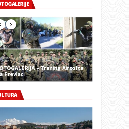
OTOGALERIJE
OTOGALERIJA – Trening Airsofta
a Prevlaci
FOTO – 1054.
ULTURA