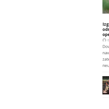
Izg
odm
op
Dov
nav
zat
neu