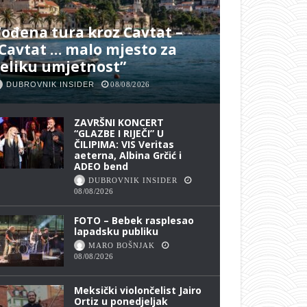
ođena tura kroz Cavtat –
Cavtat … malo mjesto za
eliku umjetnost”
DUBROVNIK INSIDER
08/08/2026
ZAVRŠNI KONCERT
“GLAZBE I RIJEČI” U
ČILIPIMA: VIS Veritas
aeterna, Albina Grčić i
ADEO bend
DUBROVNIK INSIDER
08/08/2026
FOTO – Bebek rasplesao
lapadsku publiku
MARO BOŠNJAK
08/08/2026
Meksički violončelist Jairo
Ortiz u ponedjeljak