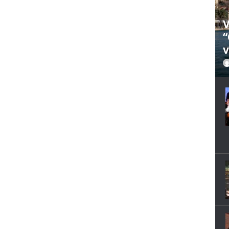
V
“
v