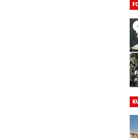
F
F
n
K