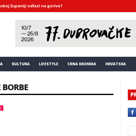
aniji odlazi na gorivo?
Sve je spremno za spektakl na Neretvi:
JA
KULTURA
LIFESTYLE
CRNA KRONIKA
HRVATSKA
E BORBE
P
0