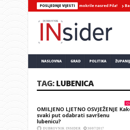
EROJATNA SNIMKA/Dvije djevojke mokrile nasred Pila!
Barokkane
POSLJEDNJE VIJESTI
NASLOVNA
GRAD
POLITIKA
ŽUPANI
TAG:
LUBENICA
OMILJENO LJETNO OSVJEŽENJE Kak
svaki put odabrati savršenu
lubenicu?
DUBROVNIK INSIDER
30/07/2017