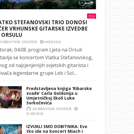
0
ATKO STEFANOVSKI TRIO DONOSI
ČER VRHUNSKE GITARSKE IZVEDBE
 ORSULU
DUBROVNIK INSIDER
04/08/2026
torak, 04.08. program Ljeta na Orsuli
tavlja se koncertom Vlatka Stefanovskog,
nog od najcjenjenijih svjetskih gitarista i
ivača legendarne grupe Leb i Sol....
Predstavljena knjiga ‘Ribarske
svađe’ Carla Goldonija u
Umjetničkoj školi Luke
Sorkočevića
DUBROVNIK INSIDER
01/08/2026
IZVUKLI SMO DOBITNIKA: Evo
tko ide na koncert Miach i