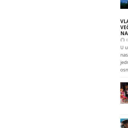
VL
VE
NA
U u
nas
jed
osn