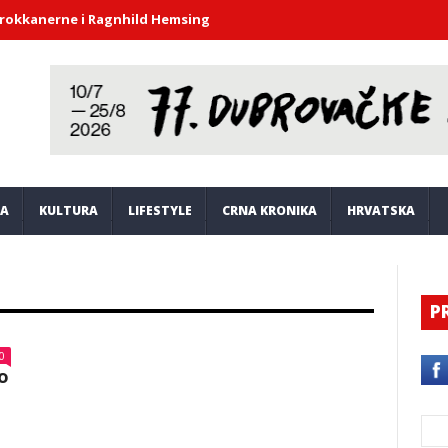
rne i Ragnhild Hemsing donijeli duh barokne glazbe u atrij Knežev
JA
KULTURA
LIFESTYLE
CRNA KRONIKA
HRVATSKA
P
0
o