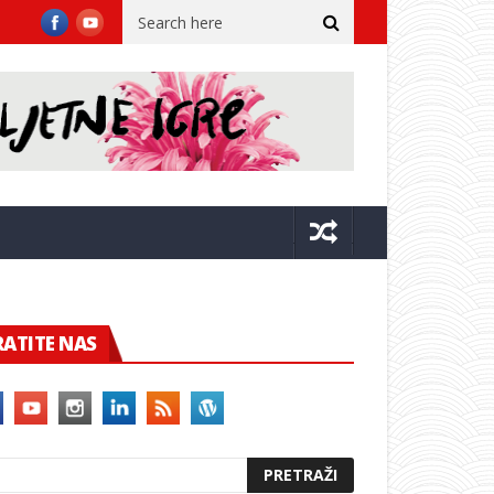
a dvora
Župan sa suradnicima u Kninu na 31. obljetnici VRO Oluj
RATITE NAS