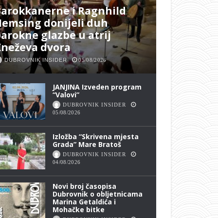
arokkanerne i Ragnhild
emsing donijeli duh
arokne glazbe u atrij
Kneževa dvora
DUBROVNIK INSIDER
05/08/2026
JANJINA Izveden program
“Valovi”
DUBROVNIK INSIDER
05/08/2026
Izložba “Skrivena mjesta
Grada” Mare Bratoš
DUBROVNIK INSIDER
04/08/2026
Novi broj časopisa
Dubrovnik o obljetnicama
Marina Getaldića i
Mohačke bitke