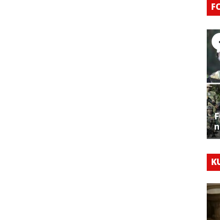
F
F
n
K