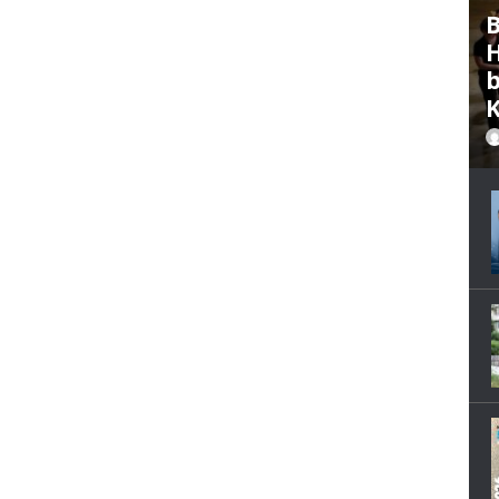
B
H
b