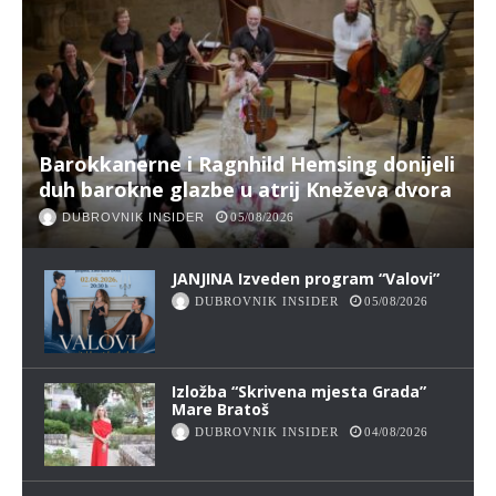
Barokkanerne i Ragnhild Hemsing donijeli
duh barokne glazbe u atrij Kneževa dvora
DUBROVNIK INSIDER
05/08/2026
JANJINA Izveden program “Valovi”
DUBROVNIK INSIDER
05/08/2026
Izložba “Skrivena mjesta Grada”
Mare Bratoš
DUBROVNIK INSIDER
04/08/2026