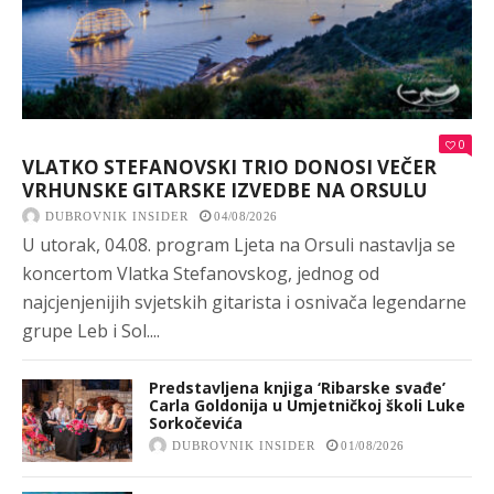
0
VLATKO STEFANOVSKI TRIO DONOSI VEČER
VRHUNSKE GITARSKE IZVEDBE NA ORSULU
DUBROVNIK INSIDER
04/08/2026
U utorak, 04.08. program Ljeta na Orsuli nastavlja se
koncertom Vlatka Stefanovskog, jednog od
najcjenjenijih svjetskih gitarista i osnivača legendarne
grupe Leb i Sol....
Predstavljena knjiga ‘Ribarske svađe’
Carla Goldonija u Umjetničkoj školi Luke
Sorkočevića
DUBROVNIK INSIDER
01/08/2026