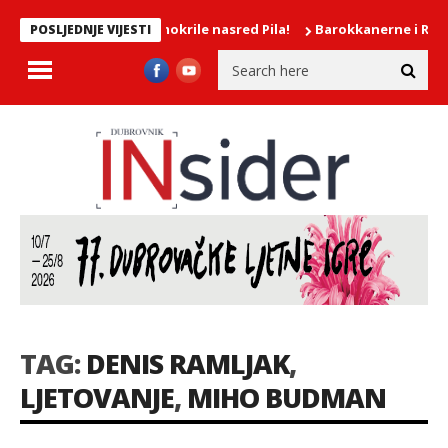
KA/Dvije djevojke mokrile nasred Pila!
Barokkanerne i Ragnhild
POSLJEDNJE VIJESTI
TAG:
DENIS RAMLJAK
,
LJETOVANJE
,
MIHO BUDMAN