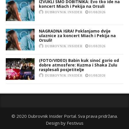
IZVUKLI SMO DOBITNIKA: Evo tko ide na
koncert Miach i Pekija na Orsuli
DUBROVNIK INSIDER
01/08/2026
NAGRADNA IGRA! Poklanjamo dvije
ulaznice za koncert Miach i Pekija na
Orsuli!
DUBROVNIK INSIDER
01/08/2026
(FOTO/VIDEO) Babin kuk sinoć gorio od
dobre atmosfere: Kuzma i Shaka Zulu
rasplesali posjetitelje
DUBROVNIK INSIDER
01/08/2026
© 2020 Dubrovnik Insider Portal. Sva prava pridržana.
Design by
Festivus