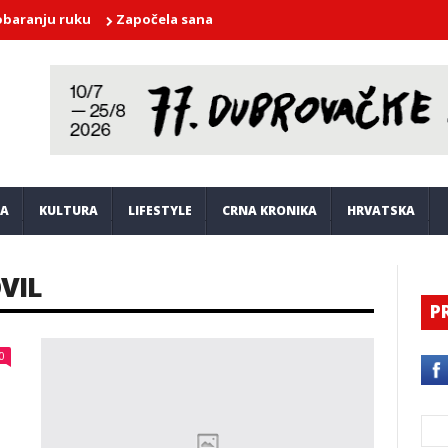
u ruku
Započela sanacija i obnova sportskog terena Zlatni pot
JA
KULTURA
LIFESTYLE
CRNA KRONIKA
HRVATSKA
VIL
P
0