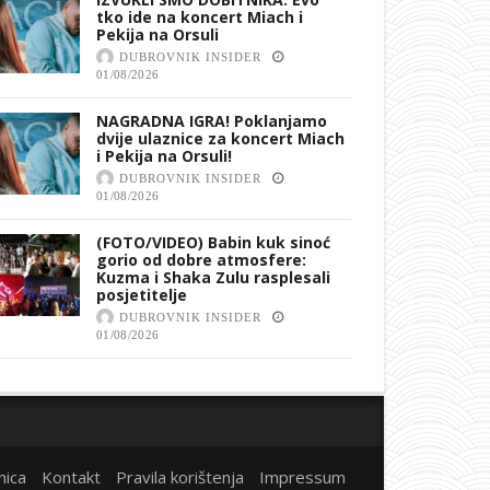
tko ide na koncert Miach i
Pekija na Orsuli
DUBROVNIK INSIDER
01/08/2026
NAGRADNA IGRA! Poklanjamo
dvije ulaznice za koncert Miach
i Pekija na Orsuli!
DUBROVNIK INSIDER
01/08/2026
(FOTO/VIDEO) Babin kuk sinoć
gorio od dobre atmosfere:
Kuzma i Shaka Zulu rasplesali
posjetitelje
DUBROVNIK INSIDER
01/08/2026
nica
Kontakt
Pravila korištenja
Impressum