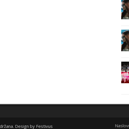
Naslov
idržana. Design by
Festivus