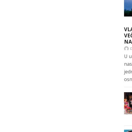
VL
VE
NA
U u
nas
jed
osn