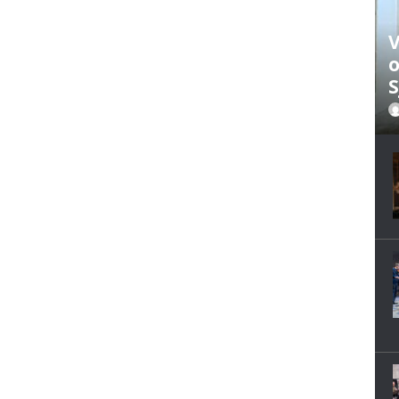
V
o
S