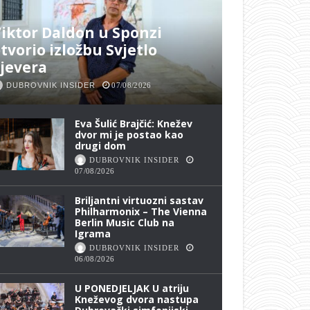
iktor Daldon u Sponzi
tvorio izložbu Svjetlo
jevera
DUBROVNIK INSIDER
07/08/2026
Eva Šulić Brajčić: Knežev
dvor mi je postao kao
drugi dom
DUBROVNIK INSIDER
07/08/2026
Briljantni virtuozni sastav
Philharmonix – The Vienna
Berlin Music Club na
Igrama
DUBROVNIK INSIDER
06/08/2026
U PONEDJELJAK U atriju
Kneževog dvora nastupa