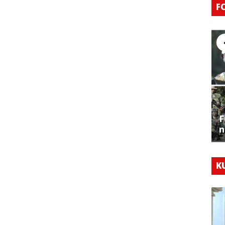
F
F
n
K