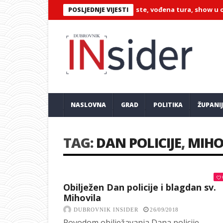
na događanja u Orebiću: pučke feste, vođena tura, show u obaranj
POSLJEDNJE VIJESTI
NASLOVNA
GRAD
POLITIKA
ŽUPANI
TAG:
DAN POLICIJE
,
MIHO
Obilježen Dan policije i blagdan sv.
Mihovila
DUBROVNIK INSIDER
26/09/2018
Povodom obilježavanja Dana policije,