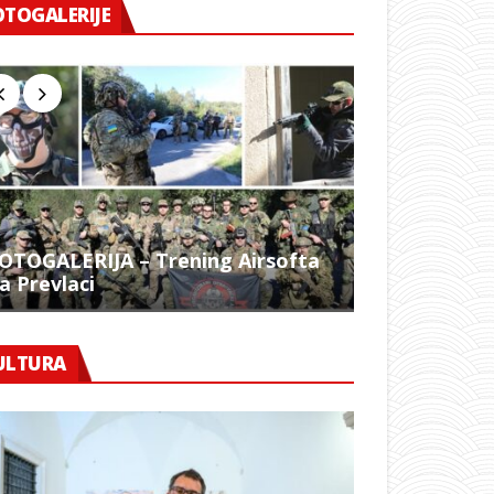
OTOGALERIJE
OTOGALERIJA – Trening Airsofta
a Prevlaci
FOTO – 1054.
ULTURA