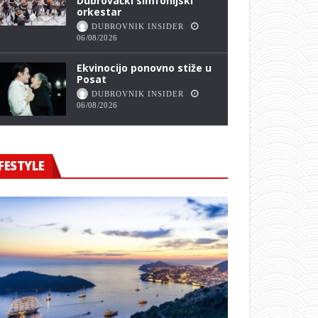
Dubrovački simfonijski
orkestar
DUBROVNIK INSIDER
06/08/2026
Ekvinocijo ponovno stiže u
Posat
DUBROVNIK INSIDER
06/08/2026
FESTYLE