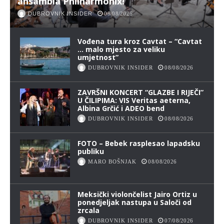
ansambla Philharmonix!
DUBROVNIK INSIDER
08/08/2026
Vođena tura kroz Cavtat – “Cavtat
… malo mjesto za veliku
umjetnost”
DUBROVNIK INSIDER
08/08/2026
ZAVRŠNI KONCERT “GLAZBE I RIJEČI”
U ČILIPIMA: VIS Veritas aeterna,
Albina Grčić i ADEO bend
DUBROVNIK INSIDER
08/08/2026
FOTO – Bebek rasplesao lapadsku
publiku
MARO BOŠNJAK
08/08/2026
Meksički violončelist Jairo Ortiz u
ponedjeljak nastupa u Saloči od
zrcala
DUBROVNIK INSIDER
07/08/2026