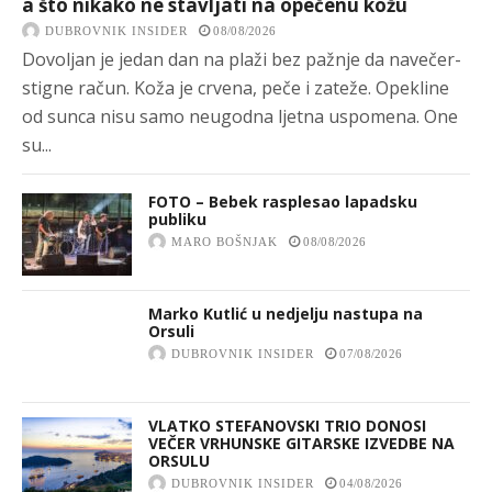
a što nikako ne stavljati na opečenu kožu
DUBROVNIK INSIDER
08/08/2026
Dovoljan je jedan dan na plaži bez pažnje da navečer-
stigne račun. Koža je crvena, peče i zateže. Opekline
od sunca nisu samo neugodna ljetna uspomena. One
su...
FOTO – Bebek rasplesao lapadsku
publiku
MARO BOŠNJAK
08/08/2026
Marko Kutlić u nedjelju nastupa na
Orsuli
DUBROVNIK INSIDER
07/08/2026
VLATKO STEFANOVSKI TRIO DONOSI
VEČER VRHUNSKE GITARSKE IZVEDBE NA
ORSULU
DUBROVNIK INSIDER
04/08/2026