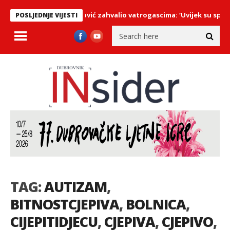
na Malaštici, Miloslavić zahvalio vatrogascima: ‘Uvijek su spremni 
POSLJEDNJE VIJESTI
TAG:
AUTIZAM
,
BITNOSTCJEPIVA
,
BOLNICA
,
CIJEPITIDJECU
,
CJEPIVA
,
CJEPIVO
,