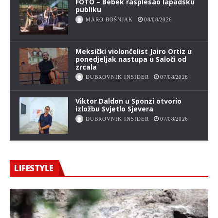
FOTO – Bebek rasplesao lapadsku
publiku
MARO BOŠNJAK
08/08/2026
Meksički violončelist Jairo Ortiz u
ponedjeljak nastupa u Saloči od
zrcala
DUBROVNIK INSIDER
07/08/2026
Viktor Daldon u Sponzi otvorio
izložbu Svjetlo Sjevera
DUBROVNIK INSIDER
07/08/2026
LIFESTYLE