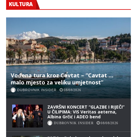
KULTURA
Vođena tura kroz Cavtat – “Cavtat …
malo mjesto za veliku umjetnost”
DUBROVNIK INSIDER
08/08/2026
ZAVRŠNI KONCERT “GLAZBE I RIJEČI”
U ČILIPIMA: VIS Veritas aeterna,
Albina Grčić i ADEO bend
DUBROVNIK INSIDER
08/08/2026