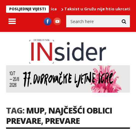
 na vrhu brda Malaštica
Taksist u Gružu nije htio ukrcati Dubro
POSLJEDNJE VIJESTI
TAG:
MUP
,
NAJČEŠĆI OBLICI
PREVARE
,
PREVARE