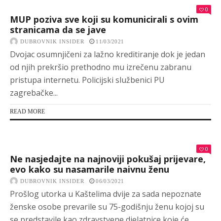
0
MUP poziva sve koji su komunicirali s ovim
stranicama da se jave
DUBROVNIK INSIDER
11/03/2021
Dvojac osumnjičeni za lažno kreditiranje dok je jedan
od njih prekršio prethodno mu izrečenu zabranu
pristupa internetu. Policijski službenici PU
zagrebačke...
READ MORE
0
Ne nasjedajte na najnoviji pokušaj prijevare,
evo kako su nasamarile naivnu ženu
DUBROVNIK INSIDER
06/03/2021
Prošlog utorka u Kaštelima dvije za sada nepoznate
ženske osobe prevarile su 75-godišnju ženu kojoj su
se predstavile kao zdravstvene djelatnice koje će...