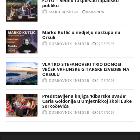
FOTO – Bebek rasplesao lapadsku
publiku
MARO BOŠNJAK
08/08/2026
Marko Kutlić u nedjelju nastupa na
Orsuli
DUBROVNIK INSIDER
07/08/2026
VLATKO STEFANOVSKI TRIO DONOSI
VEČER VRHUNSKE GITARSKE IZVEDBE NA
ORSULU
DUBROVNIK INSIDER
04/08/2026
Predstavljena knjiga ‘Ribarske svađe’
Carla Goldonija u Umjetničkoj školi Luke
Sorkočevića
DUBROVNIK INSIDER
01/08/2026