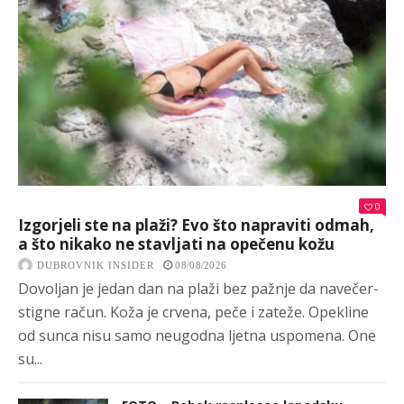
0
Izgorjeli ste na plaži? Evo što napraviti odmah,
a što nikako ne stavljati na opečenu kožu
DUBROVNIK INSIDER
08/08/2026
Dovoljan je jedan dan na plaži bez pažnje da navečer-
stigne račun. Koža je crvena, peče i zateže. Opekline
od sunca nisu samo neugodna ljetna uspomena. One
su...