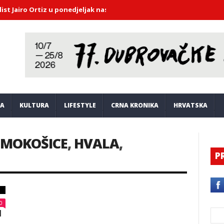
ro Ortiz u ponedjeljak nastupa u Saloči od zrcala
DHMZ upozorava
JA
KULTURA
LIFESTYLE
CRNA KRONIKA
HRVATSKA
MOKOŠICE
,
HVALA
,
P
0
I