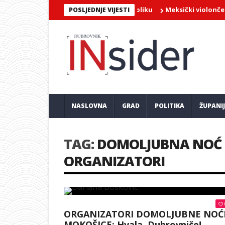
Meksički violončelist Jai
POSLJEDNJE VIJESTI
NASLOVNA
GRAD
POLITIKA
ŽUPANI
TAG:
DOMOLJUBNA NOĆ 
ORGANIZATORI
ORGANIZATORI DOMOLJUBNE NOĆ
MOKOŠICE: Hvala, Dubrovniče!