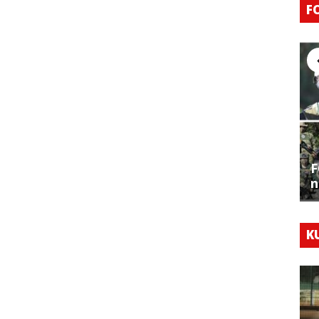
F
F
n
K