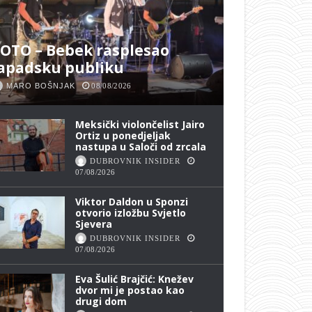
OTO – Bebek rasplesao
apadsku publiku
MARO BOŠNJAK
08/08/2026
Meksički violončelist Jairo
Ortiz u ponedjeljak
nastupa u Saloči od zrcala
DUBROVNIK INSIDER
07/08/2026
Viktor Daldon u Sponzi
otvorio izložbu Svjetlo
Sjevera
DUBROVNIK INSIDER
07/08/2026
Eva Šulić Brajčić: Knežev
dvor mi je postao kao
drugi dom