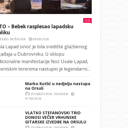
0
TO – Bebek rasplesao lapadsku
liku
MARO BOŠNJAK
08/08/2026
la Lapad sinoć je bila središte glazbenog
ađaja u Dubrovniku. U sklopu
dicionalne manifestacije Noć Uvale Lapad,
teniskim terenima nastupio je legendarni...
Marko Kutlić u nedjelju nastupa
na Orsuli
DUBROVNIK INSIDER
07/08/2026
VLATKO STEFANOVSKI TRIO
DONOSI VEČER VRHUNSKE
GITARSKE IZVEDBE NA ORSULU
DUBROVNIK INSIDER