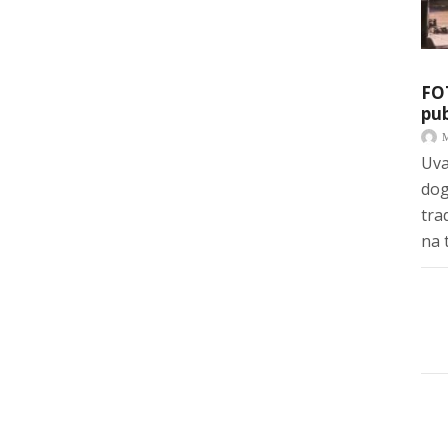
FO
pub
Uva
dog
tra
na 