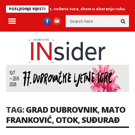
Orebiću: pučke feste, vođena tura, show u obaranju ruku
Započ
POSLJEDNJE VIJESTI
TAG:
GRAD DUBROVNIK
,
MATO
FRANKOVIĆ
,
OTOK
,
SUĐURAĐ