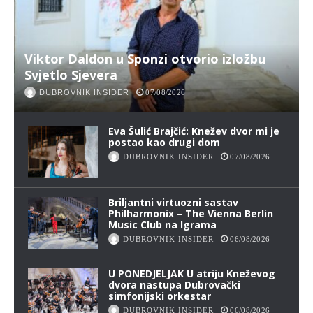
Viktor Daldon u Sponzi otvorio izložbu
Svjetlo Sjevera
DUBROVNIK INSIDER
07/08/2026
Eva Šulić Brajčić: Knežev dvor mi je
postao kao drugi dom
DUBROVNIK INSIDER
07/08/2026
Briljantni virtuozni sastav
Philharmonix – The Vienna Berlin
Music Club na Igrama
DUBROVNIK INSIDER
06/08/2026
U PONEDJELJAK U atriju Kneževog
dvora nastupa Dubrovački
simfonijski orkestar
DUBROVNIK INSIDER
06/08/2026