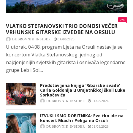
0
VLATKO STEFANOVSKI TRIO DONOSI VEČER
VRHUNSKE GITARSKE IZVEDBE NA ORSULU
DUBROVNIK INSIDER
04/08/2026
U utorak, 04.08. program Ljeta na Orsuli nastavlja se
koncertom Vlatka Stefanovskog, jednog od
najcjenjenijih svjetskih gitarista i osnivača legendarne
grupe Leb i Sol....
Predstavljena knjiga ‘Ribarske svađe’
Carla Goldonija u Umjetničkoj školi Luke
Sorkočevića
DUBROVNIK INSIDER
01/08/2026
IZVUKLI SMO DOBITNIKA: Evo tko ide na
koncert Miach i Pekija na Orsuli
DUBROVNIK INSIDER
01/08/2026