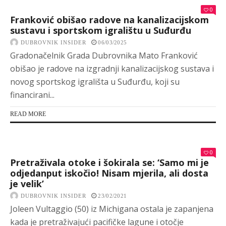
0
Franković obišao radove na kanalizacijskom
sustavu i sportskom igralištu u Suđurđu
DUBROVNIK INSIDER
06/03/2025
Gradonačelnik Grada Dubrovnika Mato Franković
obišao je radove na izgradnji kanalizacijskog sustava i
novog sportskog igrališta u Suđurđu, koji su
financirani...
READ MORE
0
Pretraživala otoke i šokirala se: ‘Samo mi je
odjedanput iskočio! Nisam mjerila, ali dosta
je velik’
DUBROVNIK INSIDER
23/02/2021
Joleen Vultaggio (50) iz Michigana ostala je zapanjena
kada je pretraživajući pacifičke lagune i otočje