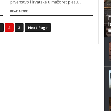
prvenstvo Hrvatske u mažoret plesu....
READ MORE
F
l
1
2
3
Next Page