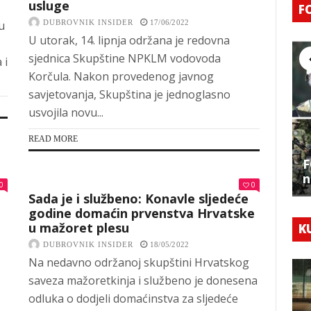
usluge
F
u
DUBROVNIK INSIDER
17/06/2022
U utorak, 14. lipnja održana je redovna
sjednica Skupštine NPKLM vodovoda
 i
Korčula. Nakon provedenog javnog
savjetovanja, Skupština je jednoglasno
usvojila novu...
READ MORE
F
n
0
0
Sada je i službeno: Konavle sljedeće
godine domaćin prvenstva Hrvatske
u mažoret plesu
K
DUBROVNIK INSIDER
18/05/2022
Na nedavno održanoj skupštini Hrvatskog
saveza mažoretkinja i službeno je donesena
odluka o dodjeli domaćinstva za sljedeće