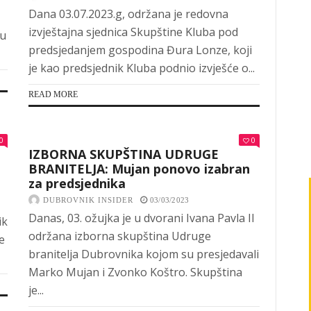
Dana 03.07.2023.g, održana je redovna
izvještajna sjednica Skupštine Kluba pod
su
predsjedanjem gospodina Đura Lonze, koji
je kao predsjednik Kluba podnio izvješće o...
READ MORE
0
0
IZBORNA SKUPŠTINA UDRUGE
BRANITELJA: Mujan ponovo izabran
za predsjednika
DUBROVNIK INSIDER
03/03/2023
Danas, 03. ožujka je u dvorani Ivana Pavla II
ik
održana izborna skupština Udruge
e
branitelja Dubrovnika kojom su presjedavali
Marko Mujan i Zvonko Koštro. Skupština
je...