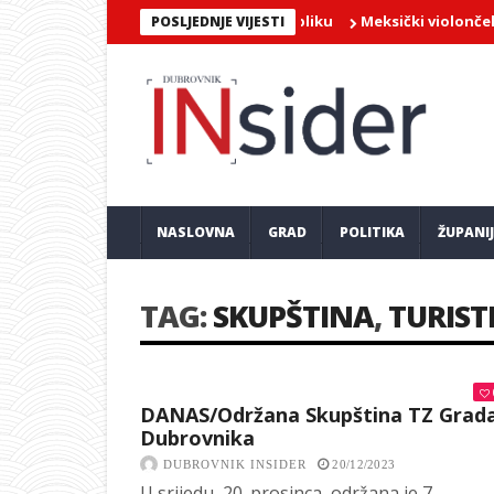
Meksički violončelist Jai
POSLJEDNJE VIJESTI
NASLOVNA
GRAD
POLITIKA
ŽUPANI
TAG:
SKUPŠTINA
,
TURIST
DANAS/Održana Skupština TZ Grad
Dubrovnika
DUBROVNIK INSIDER
20/12/2023
U srijedu, 20. prosinca, održana je 7.