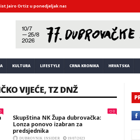
ro Ortiz u ponedjeljak nastupa u Saloči od zrcala
DHMZ upozorava
JA
KULTURA
LIFESTYLE
CRNA KRONIKA
HRVATSKA
IČKO VIJEĆE
,
TZ DNŽ
P
0
0
a
Skupština NK Župa dubrovačka:
Lonza ponovo izabran za
predsjednika
DUBROVNIK INSIDER
19/07/2023