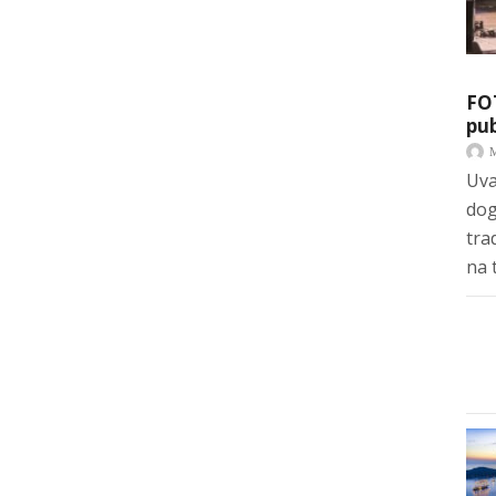
FO
pub
Uva
dog
tra
na 