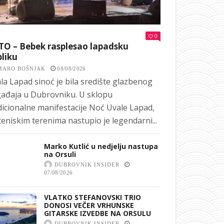
0
TO – Bebek rasplesao lapadsku
liku
MARO BOŠNJAK
08/08/2026
la Lapad sinoć je bila središte glazbenog
ađaja u Dubrovniku. U sklopu
dicionalne manifestacije Noć Uvale Lapad,
teniskim terenima nastupio je legendarni...
Marko Kutlić u nedjelju nastupa
na Orsuli
DUBROVNIK INSIDER
07/08/2026
VLATKO STEFANOVSKI TRIO
DONOSI VEČER VRHUNSKE
GITARSKE IZVEDBE NA ORSULU
DUBROVNIK INSIDER