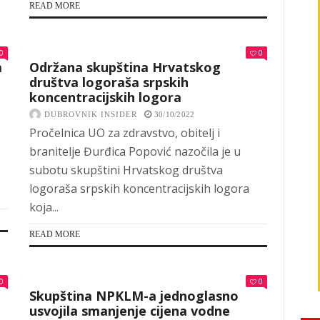
READ MORE
0
0
a
Održana skupština Hrvatskog
društva logoraša srpskih
koncentracijskih logora
DUBROVNIK INSIDER
30/10/2022
Pročelnica UO za zdravstvo, obitelj i
branitelje Đurđica Popović nazočila je u
subotu skupštini Hrvatskog društva
logoraša srpskih koncentracijskih logora
koja...
READ MORE
0
0
Skupština NPKLM-a jednoglasno
usvojila smanjenje cijena vodne