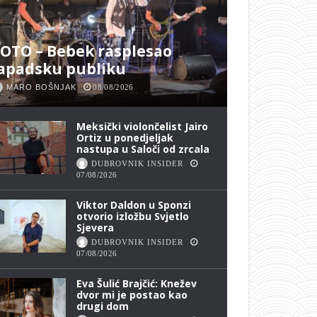
OTO – Bebek rasplesao
apadsku publiku
MARO BOŠNJAK
08/08/2026
Meksički violončelist Jairo
Ortiz u ponedjeljak
nastupa u Saloči od zrcala
DUBROVNIK INSIDER
07/08/2026
Viktor Daldon u Sponzi
otvorio izložbu Svjetlo
Sjevera
DUBROVNIK INSIDER
07/08/2026
Eva Šulić Brajčić: Knežev
dvor mi je postao kao
drugi dom