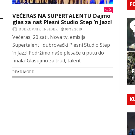
F
0
VEČERAS NA SUPERTALENTU Dajmo
glas za naš Plesni Studio Step ‘n Jazz!
DUBROVNIK INSIDER
08/12/2019
Večeras, 20 sati, Nova tv, emisija
Supertalent i dubrovački Plesni Studio Step
‘n Jazz! Podržimo naše plesače u putu do
finala! Glasujmo za trud, talent...
F
READ MORE
n
K