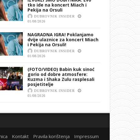
tko ide na koncert Miach i
Pekija na Orsuli
DUBROVNIK INSIDER
01/08/2026
NAGRADNA IGRA! Poklanjamo
dvije ulaznice za koncert Miach
i Pekija na Orsuli!
DUBROVNIK INSIDER
01/08/2026
(FOTO/VIDEO) Babin kuk sinoć
gorio od dobre atmosfere:
Kuzma i Shaka Zulu rasplesali
posjetitelje
DUBROVNIK INSIDER
01/08/2026
nica
Kontakt
Pravila korištenja
Impressum