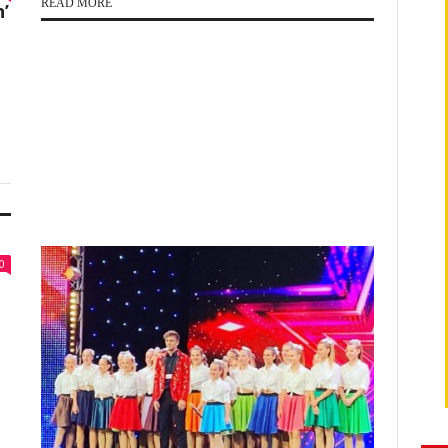
READ MORE
’
0