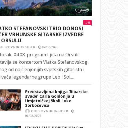
0
ATKO STEFANOVSKI TRIO DONOSI
ČER VRHUNSKE GITARSKE IZVEDBE
 ORSULU
DUBROVNIK INSIDER
04/08/2026
torak, 04.08. program Ljeta na Orsuli
tavlja se koncertom Vlatka Stefanovskog,
nog od najcjenjenijih svjetskih gitarista i
ivača legendarne grupe Leb i Sol....
Predstavljena knjiga ‘Ribarske
svađe’ Carla Goldonija u
Umjetničkoj školi Luke
Sorkočevića
DUBROVNIK INSIDER
01/08/2026
IZVUKLI SMO DOBITNIKA: Evo