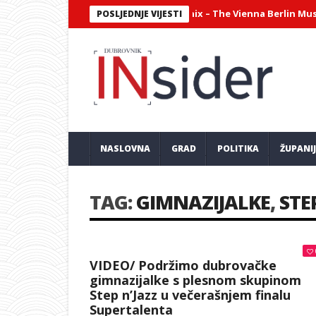
jantni virtuozni sastav Philharmonix – The Vienna Berlin Music Clu
POSLJEDNJE VIJESTI
NASLOVNA
GRAD
POLITIKA
ŽUPANI
TAG:
GIMNAZIJALKE
,
STE
VIDEO/ Podržimo dubrovačke
gimnazijalke s plesnom skupinom
Step n’Jazz u večerašnjem finalu
Supertalenta