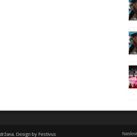
Naslov
idržana. Design by
Festivus