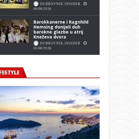
DUBROVNIK INSIDER
06/08/2026
Barokkanerne i Ragnhild
Hemsing donijeli duh
barokne glazbe u atrij
Kneževa dvora
DUBROVNIK INSIDER
05/08/2026
FESTYLE