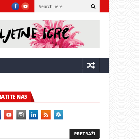
ovački simfonijski orkestar
Ekvinocijo ponovno stiže u Posat
RATITE NAS