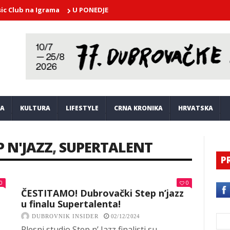
b na Igrama
U PONEDJELJAK U atriju Kneževog dvora nastupa Dubr
JA
KULTURA
LIFESTYLE
CRNA KRONIKA
HRVATSKA
P N'JAZZ
,
SUPERTALENT
P
0
0
ČESTITAMO! Dubrovački Step n’jazz
u finalu Supertalenta!
DUBROVNIK INSIDER
02/12/2024
Plesni studio Step n’ Jazz finalisti su