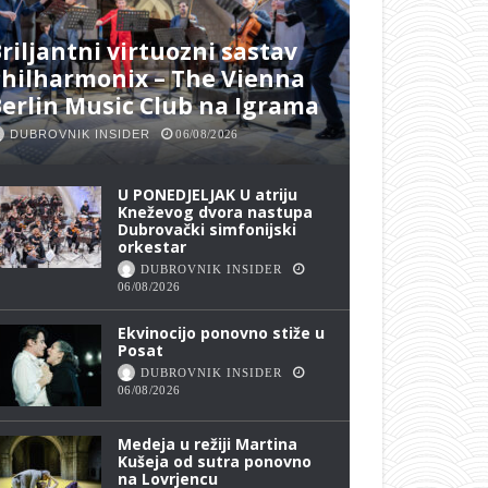
riljantni virtuozni sastav
hilharmonix – The Vienna
erlin Music Club na Igrama
DUBROVNIK INSIDER
06/08/2026
U PONEDJELJAK U atriju
Kneževog dvora nastupa
Dubrovački simfonijski
orkestar
DUBROVNIK INSIDER
06/08/2026
Ekvinocijo ponovno stiže u
Posat
DUBROVNIK INSIDER
06/08/2026
Medeja u režiji Martina
Kušeja od sutra ponovno
na Lovrjencu