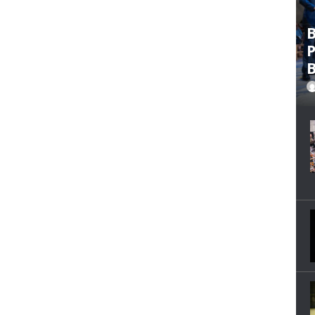
B
P
B