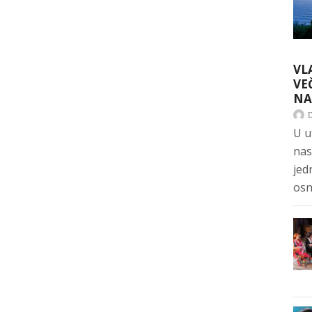
VL
VE
NA
U u
nas
jed
osn