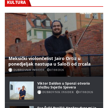
KULTURA
Meksički violončelist Jairo Ortiz u
ponedjeljak nastupa u Saloči od zrcala
DUBROVNIK INSIDER
07/08/2026
Viktor Daldon u Sponzi otvorio
izložbu Svjetlo Sjevera
DUBROVNIK INSIDER
07/08/2026
Eva Šulić Brajčić: Knežev dvor mi je