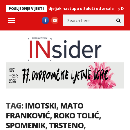
ist Jairo Ortiz u ponedjeljak nastupa u Saloči od zrcala
DHMZ upo
POSLJEDNJE VIJESTI
TAG:
IMOTSKI
,
MATO
FRANKOVIĆ
,
ROKO TOLIĆ
,
SPOMENIK
,
TRSTENO
,