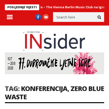
ni sastav Philharmonix – The Vienna Berlin Music Club na Igrama
POSLJEDNJE VIJESTI
TAG:
KONFERENCIJA
,
ZERO BLUE
WASTE