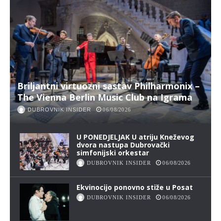
Briljantni virtuozni sastav Philharmonix –
The Vienna Berlin Music Club na Igrama
DUBROVNIK INSIDER
06/08/2026
U PONEDJELJAK U atriju Kneževog
dvora nastupa Dubrovački
simfonijski orkestar
DUBROVNIK INSIDER
06/08/2026
Ekvinocijo ponovno stiže u Posat
DUBROVNIK INSIDER
06/08/2026