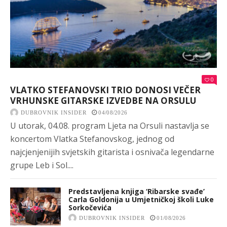
0
VLATKO STEFANOVSKI TRIO DONOSI VEČER
VRHUNSKE GITARSKE IZVEDBE NA ORSULU
DUBROVNIK INSIDER
04/08/2026
U utorak, 04.08. program Ljeta na Orsuli nastavlja se
koncertom Vlatka Stefanovskog, jednog od
najcjenjenijih svjetskih gitarista i osnivača legendarne
grupe Leb i Sol....
Predstavljena knjiga ‘Ribarske svađe’
Carla Goldonija u Umjetničkoj školi Luke
Sorkočevića
DUBROVNIK INSIDER
01/08/2026