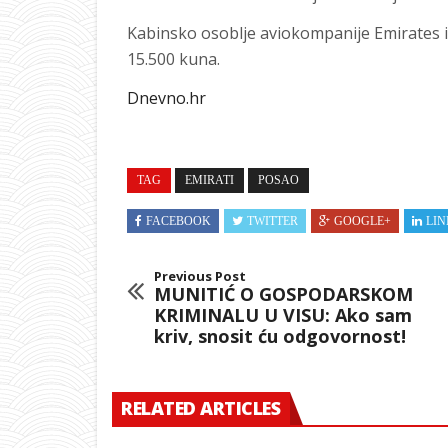
Kabinsko osoblje aviokompanije Emirates i
15.500 kuna.
Dnevno.hr
TAG
EMIRATI
POSAO
FACEBOOK
TWITTER
GOOGLE+
LIN
Previous Post
MUNITIĆ O GOSPODARSKOM
KRIMINALU U VISU: Ako sam
kriv, snosit ću odgovornost!
RELATED ARTICLES