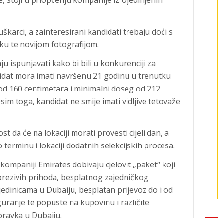
, stoji u priopćenju kompanije iz Ujedinjenih
škarci, a zainteresirani kandidati trebaju doći s
ku te novijom fotografijom.
u ispunjavati kako bi bili u konkurenciji za
didat mora imati navršenu 21 godinu u trenutku
 od 160 centimetara i minimalni doseg od 212
sim toga, kandidat ne smije imati vidljive tetovaže
 da će na lokaciji morati provesti cijeli dan, a
o terminu i lokaciji dodatnih selekcijskih procesa.
kompaniji Emirates dobivaju cjelovit „paket“ koji
orezivih prihoda, besplatnog zajedničkog
jedinicama u Dubaiju, besplatan prijevoz do i od
uranje te popuste na kupovinu i različite
oravka u Dubaiju.