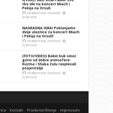
tko ide na koncert Miach i
Pekija na Orsuli
DUBROVNIK INSIDER
01/08/2026
NAGRADNA IGRA! Poklanjamo
dvije ulaznice za koncert Miach
i Pekija na Orsuli!
DUBROVNIK INSIDER
01/08/2026
(FOTO/VIDEO) Babin kuk sinoć
gorio od dobre atmosfere:
Kuzma i Shaka Zulu rasplesali
posjetitelje
DUBROVNIK INSIDER
01/08/2026
nica
Kontakt
Pravila korištenja
Impressum