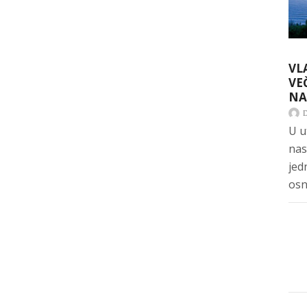
VL
VE
NA
U u
nas
jed
osn