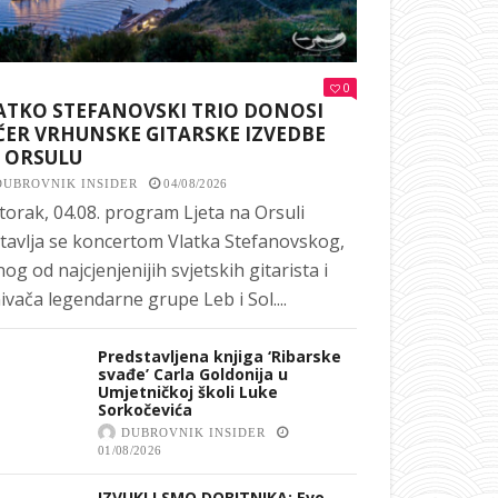
0
ATKO STEFANOVSKI TRIO DONOSI
ČER VRHUNSKE GITARSKE IZVEDBE
 ORSULU
DUBROVNIK INSIDER
04/08/2026
torak, 04.08. program Ljeta na Orsuli
tavlja se koncertom Vlatka Stefanovskog,
nog od najcjenjenijih svjetskih gitarista i
ivača legendarne grupe Leb i Sol....
Predstavljena knjiga ‘Ribarske
svađe’ Carla Goldonija u
Umjetničkoj školi Luke
Sorkočevića
DUBROVNIK INSIDER
01/08/2026
IZVUKLI SMO DOBITNIKA: Evo