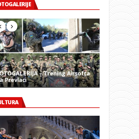
OTOGALERIJE
OTOGALERIJA – Trening Airsofta
a Prevlaci
FOTO – 1054.
ULTURA