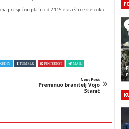
F
ma prosječnu plaću od 2.115 eura što iznosi oko
KEDIN
TUMBLR
PINTEREST
MAIL
F
n
Next Post
Preminuo branitelj Vojo
Stanić
K