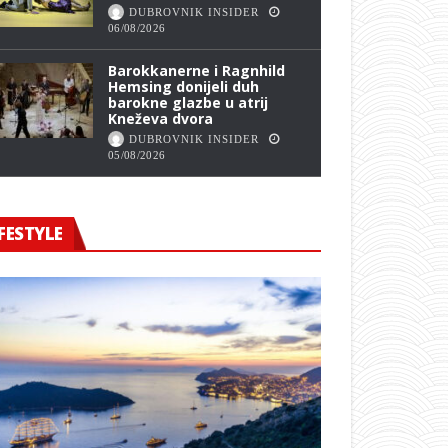
DUBROVNIK INSIDER
06/08/2026
Barokkanerne i Ragnhild
Hemsing donijeli duh
barokne glazbe u atrij
Kneževa dvora
DUBROVNIK INSIDER
05/08/2026
FESTYLE