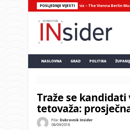
jantni virtuozni sastav Philharmonix – The Vienna Berlin Music Club
POSLJEDNJE VIJESTI
NASLOVNA
GRAD
POLITIKA
ŽUPANI
Traže se kandidati 
tetovaža: prosječna
Piše:
Dubrovnik Insider
08/09/2018