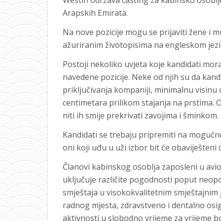
Westin održava casting za kabinsko osoblje
Arapskih Emirata.
Na nove pozicije mogu se prijaviti žene i mu
ažuriranim životopisima na engleskom jezi
Postoji nekoliko uvjeta koje kandidati moraj
navedene pozicije. Neke od njih su da kan
priključivanja kompaniji, minimalnu visinu
centimetara prilikom stajanja na prstima. O
niti ih smije prekrivati zavojima i šminkom.
Kandidati se trebaju pripremiti na mogućnost
oni koji uđu u uži izbor bit će obaviješteni 
Članovi kabinskog osoblja zaposleni u avio
uključuje različite pogodnosti poput neop
smještaja u visokokvalitetnim smještajnim 
radnog mjesta, zdravstveno i dentalno osig
aktivnosti u slobodno vrijeme za vrijeme b