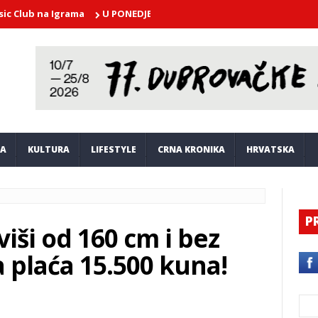
 na Igrama
U PONEDJELJAK U atriju Kneževog dvora nastupa Dubr
JA
KULTURA
LIFESTYLE
CRNA KRONIKA
HRVATSKA
P
viši od 160 cm i bez
 plaća 15.500 kuna!