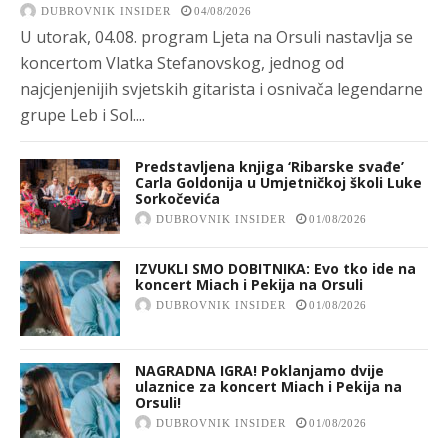
DUBROVNIK INSIDER
04/08/2026
U utorak, 04.08. program Ljeta na Orsuli nastavlja se
koncertom Vlatka Stefanovskog, jednog od
najcjenjenijih svjetskih gitarista i osnivača legendarne
grupe Leb i Sol....
Predstavljena knjiga ‘Ribarske svađe’
Carla Goldonija u Umjetničkoj školi Luke
Sorkočevića
DUBROVNIK INSIDER
01/08/2026
IZVUKLI SMO DOBITNIKA: Evo tko ide na
koncert Miach i Pekija na Orsuli
DUBROVNIK INSIDER
01/08/2026
NAGRADNA IGRA! Poklanjamo dvije
ulaznice za koncert Miach i Pekija na
Orsuli!
DUBROVNIK INSIDER
01/08/2026