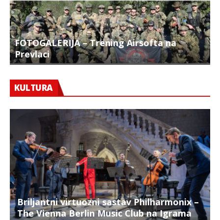
FOTOGALERIJA – Trening Airsofta na
Prevlaci
F
KULTURA
Briljantni virtuozni sastav Philharmonix –
The Vienna Berlin Music Club na Igrama