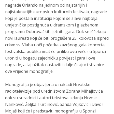
nagrade Orlando na jednom od najstarijih i
najistaknutijih europskih kulturnih festivala, nagrade
koja je postala institucija kojom se slave najbolja
umjetnička postignuća u dramskom i glazbenom
programu Dubrovačkih ljetnih igara. Dok se iščekuju
novi laureati koji će biti proglašeni 25. kolovoza ispred
crkve sv. Vlaha uoči početka završnog gala koncerta,
festivalska publika imat će priliku ovu večer u Sponzi
uroniti u bogatu zajedničku povijest Igara i ove
nagrade, a taj užitak nastaviti i dalje čitajući stranice
ove vrijedne monografije.
Monografija je objavljena u nakladi Hrvatske
radiotelevizije pod uredništvom Zorana Mihajlovića
dok su suradnici i autori tekstova izdanja Hrvoje
Ivanković, Željka Turčinović, Sanda Vojković i Davor
Mojaš koji će i predstaviti monografiju u Sponzi.