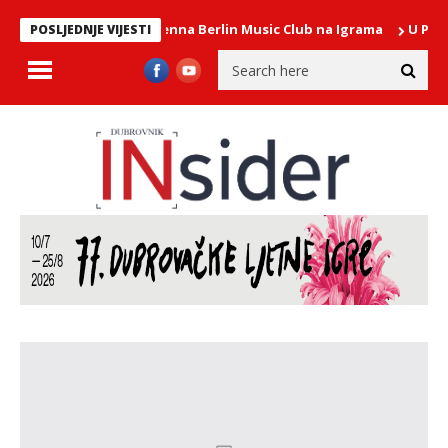
x – The Vienna Berlin Music Club na Igrama
U PONEDJELJAK U atri
POSLJEDNJE VIJESTI