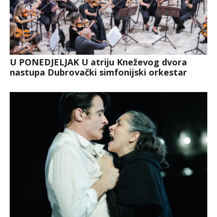
U PONEDJELJAK U atriju Kneževog dvora
nastupa Dubrovački simfonijski orkestar