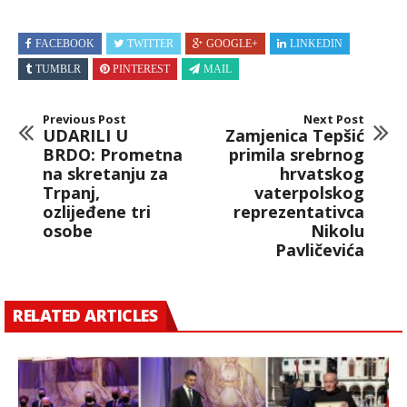
FACEBOOK
TWITTER
GOOGLE+
LINKEDIN
TUMBLR
PINTEREST
MAIL
Previous Post
Next Post
UDARILI U
Zamjenica Tepšić
BRDO: Prometna
primila srebrnog
na skretanju za
hrvatskog
Trpanj,
vaterpolskog
ozlijeđene tri
reprezentativca
osobe
Nikolu
Pavličevića
RELATED ARTICLES