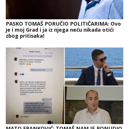
PASKO TOMAŠ PORUČIO POLITIČARIMA: Ovo
je i moj Grad i ja iz njega neću nikada otići
zbog pritisaka!
MATO FRANKOVIĆ: TOMAŠ NAM JE PONUDIO