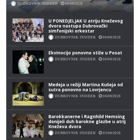
DUBROVNIK INSIDER
06/08/2026
U PONEDJELJAK U atriju Kneževog
dvora nastupa Dubrovački
simfonijski orkestar
DUBROVNIK INSIDER
06/08/2026
Ekvinocijo ponovno stiže u Posat
DUBROVNIK INSIDER
06/08/2026
Medeja u režiji Martina Kušeja od
sutra ponovno na Lovrjencu
DUBROVNIK INSIDER
06/08/2026
Barokkanerne i Ragnhild Hemsing
donijeli duh barokne glazbe u atrij
Kneževa dvora
DUBROVNIK INSIDER
05/08/2026