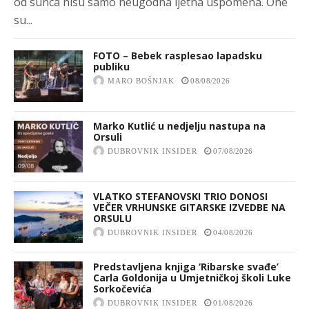
od sunca nisu samo neugodna ljetna uspomena. One
su...
FOTO – Bebek rasplesao lapadsku
publiku
MARO BOŠNJAK
08/08/2026
Marko Kutlić u nedjelju nastupa na
Orsuli
DUBROVNIK INSIDER
07/08/2026
VLATKO STEFANOVSKI TRIO DONOSI
VEČER VRHUNSKE GITARSKE IZVEDBE NA
ORSULU
DUBROVNIK INSIDER
04/08/2026
Predstavljena knjiga ‘Ribarske svađe’
Carla Goldonija u Umjetničkoj školi Luke
Sorkočevića
DUBROVNIK INSIDER
01/08/2026