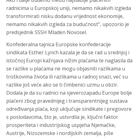
Ako i dalje budemo među najslabije plaćenim
radnicima u Europskoj uniji, nemamo nikakvih izgleda
transformirati nisku dodanu vrijednost ekonomije,
nemamo nikakvih izgleda za budućnost”, upozorio je
predsjednik SSSH Mladen Novosel.
Konfederalna tajnica Europske konfederacije
sindikata Esther Lynch kazala je da se rad u srednjoj i
istočnoj Europi kažnjava nižim plaćama te naglasila da
se razlike u plaćama ne mogu objasniti razlikama u
troškovima života ili razlikama u radnoj snazi, već su
razlike još veće ako se ti čimbenici uzmu u obzir.
Dodala je da su radnici na sjeverozapadu Europe bolje
plaćeni zbog pravednijeg i transparentnijeg sustava
određivanja plaća, koji uključuje sindikate i pregovore
s poslodavcima, što je, ustvrdila je, ključni faktor
prosperiteta i industrijskog uspjeha Njemačke,
Austrije, Nizozemske i nordijskih zemalja, piše