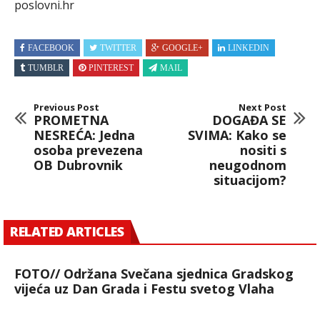
poslovni.hr
FACEBOOK
TWITTER
GOOGLE+
LINKEDIN
TUMBLR
PINTEREST
MAIL
Previous Post
Next Post
PROMETNA
DOGAĐA SE
NESREĆA: Jedna
SVIMA: Kako se
osoba prevezena
nositi s
OB Dubrovnik
neugodnom
situacijom?
RELATED ARTICLES
FOTO// Održana Svečana sjednica Gradskog
vijeća uz Dan Grada i Festu svetog Vlaha