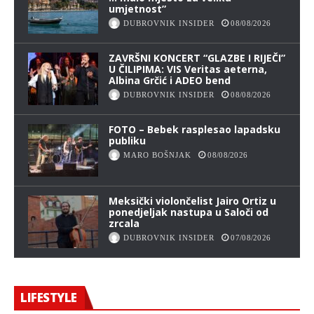
umjetnost”
DUBROVNIK INSIDER
08/08/2026
ZAVRŠNI KONCERT “GLAZBE I RIJEČI”
U ČILIPIMA: VIS Veritas aeterna,
Albina Grčić i ADEO bend
DUBROVNIK INSIDER
08/08/2026
FOTO – Bebek rasplesao lapadsku
publiku
MARO BOŠNJAK
08/08/2026
Meksički violončelist Jairo Ortiz u
ponedjeljak nastupa u Saloči od
zrcala
DUBROVNIK INSIDER
07/08/2026
LIFESTYLE