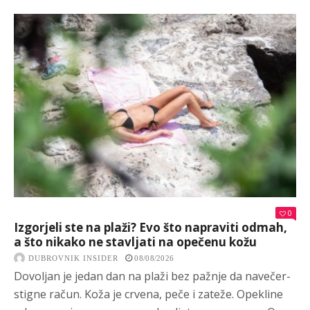
0
Izgorjeli ste na plaži? Evo što napraviti odmah,
a što nikako ne stavljati na opečenu kožu
DUBROVNIK INSIDER
08/08/2026
Dovoljan je jedan dan na plaži bez pažnje da navečer-
stigne račun. Koža je crvena, peče i zateže. Opekline