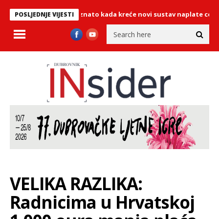
utocestama: Poznato kada kreće novi sustav naplate cestarine
POSLJEDNJE VIJESTI
VELIKA RAZLIKA:
Radnicima u Hrvatskoj