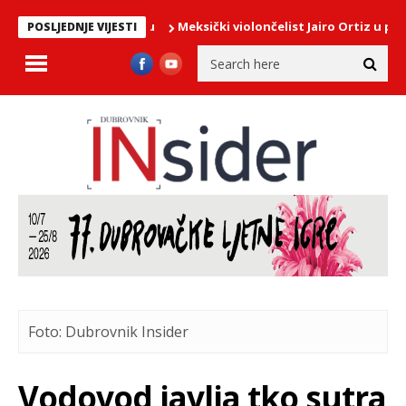
Meksički violončelist Jairo Ortiz u ponedje
POSLJEDNJE VIJESTI
Foto: Dubrovnik Insider
Vodovod javlja tko sutra