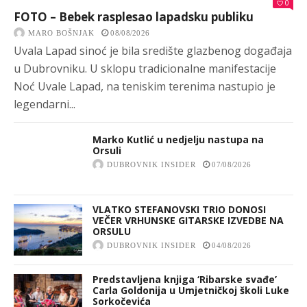
0
FOTO – Bebek rasplesao lapadsku publiku
MARO BOŠNJAK
08/08/2026
Uvala Lapad sinoć je bila središte glazbenog događaja
u Dubrovniku. U sklopu tradicionalne manifestacije
Noć Uvale Lapad, na teniskim terenima nastupio je
legendarni...
Marko Kutlić u nedjelju nastupa na
Orsuli
DUBROVNIK INSIDER
07/08/2026
VLATKO STEFANOVSKI TRIO DONOSI
VEČER VRHUNSKE GITARSKE IZVEDBE NA
ORSULU
DUBROVNIK INSIDER
04/08/2026
Predstavljena knjiga ‘Ribarske svađe’
Carla Goldonija u Umjetničkoj školi Luke
Sorkočevića