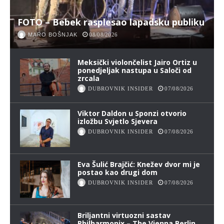
FOTO – Bebek rasplesao lapadsku publiku
MARO BOŠNJAK
08/08/2026
Meksički violončelist Jairo Ortiz u
ponedjeljak nastupa u Saloči od
zrcala
DUBROVNIK INSIDER
07/08/2026
Viktor Daldon u Sponzi otvorio
izložbu Svjetlo Sjevera
DUBROVNIK INSIDER
07/08/2026
Eva Šulić Brajčić: Knežev dvor mi je
postao kao drugi dom
DUBROVNIK INSIDER
07/08/2026
Briljantni virtuozni sastav
Philharmonix – The Vienna Berlin