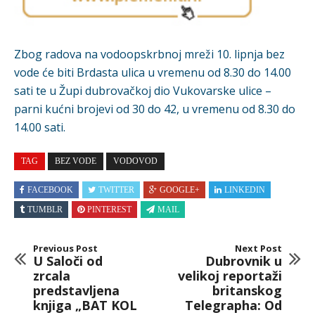
Zbog radova na vodoopskrbnoj mreži 10. lipnja bez
vode će biti Brdasta ulica u vremenu od 8.30 do 14.00
sati te u Župi dubrovačkoj dio Vukovarske ulice –
parni kućni brojevi od 30 do 42, u vremenu od 8.30 do
14.00 sati.
TAG
BEZ VODE
VODOVOD
FACEBOOK
TWITTER
GOOGLE+
LINKEDIN
TUMBLR
PINTEREST
MAIL
Previous Post
Next Post
U Saloči od
Dubrovnik u
zrcala
velikoj reportaži
predstavljena
britanskog
knjiga „BAT KOL
Telegrapha: Od