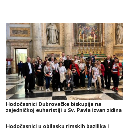
Hodočasnici Dubrovačke biskupije na
zajedničkoj euharistiji u Sv. Pavla izvan zidina
Hodočasnici u obilasku rimskih bazilika i