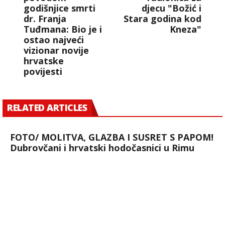
godišnjice smrti
djecu "Božić i
dr. Franja
Stara godina kod
Tuđmana: Bio je i
Kneza"
ostao najveći
vizionar novije
hrvatske
povijesti
RELATED ARTICLES
FOTO/ MOLITVA, GLAZBA I SUSRET S PAPOM!
Dubrovčani i hrvatski hodočasnici u Rimu