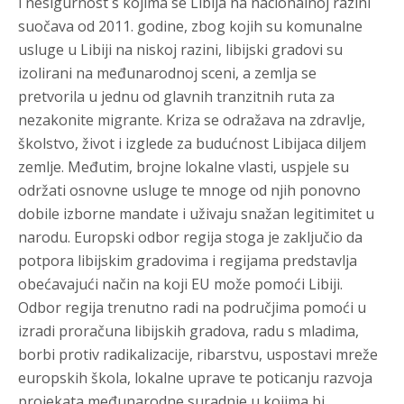
i nesigurnost s kojima se Libija na nacionalnoj razini
suočava od 2011. godine, zbog kojih su komunalne
usluge u Libiji na niskoj razini, libijski gradovi su
izolirani na međunarodnoj sceni, a zemlja se
pretvorila u jednu od glavnih tranzitnih ruta za
nezakonite migrante. Kriza se odražava na zdravlje,
školstvo, život i izglede za budućnost Libijaca diljem
zemlje. Međutim, brojne lokalne vlasti, uspjele su
održati osnovne usluge te mnoge od njih ponovno
dobile izborne mandate i uživaju snažan legitimitet u
narodu. Europski odbor regija stoga je zaključio da
potpora libijskim gradovima i regijama predstavlja
obećavajući način na koji EU može pomoći Libiji.
Odbor regija trenutno radi na područjima pomoći u
izradi proračuna libijskih gradova, radu s mladima,
borbi protiv radikalizacije, ribarstvu, uspostavi mreže
europskih škola, lokalne uprave te poticanju razvoja
projekata međunarodne suradnje u kojima bi