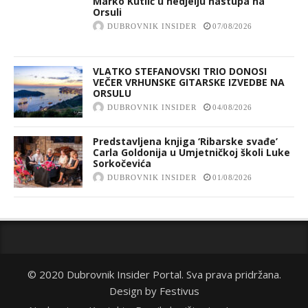
Marko Kutlić u nedjelju nastupa na
Orsuli
DUBROVNIK INSIDER
07/08/2026
VLATKO STEFANOVSKI TRIO DONOSI
VEČER VRHUNSKE GITARSKE IZVEDBE NA
ORSULU
DUBROVNIK INSIDER
04/08/2026
Predstavljena knjiga ‘Ribarske svađe’
Carla Goldonija u Umjetničkoj školi Luke
Sorkočevića
DUBROVNIK INSIDER
01/08/2026
© 2020 Dubrovnik Insider Portal. Sva prava pridržana.
Design by
Festivus