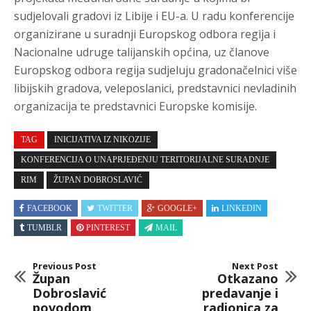
sudjelovali gradovi iz Libije i EU-a. U radu konferencije
organizirane u suradnji Europskog odbora regija i
Nacionalne udruge talijanskih općina, uz članove
Europskog odbora regija sudjeluju gradonačelnici više
libijskih gradova, veleposlanici, predstavnici nevladinih
organizacija te predstavnici Europske komisije.
TAG
INICIJATIVA IZ NIKOZIJE
KONFERENCIJA O UNAPRJEĐENJU TERITORIJALNE SURADNJE
RIM
ŽUPAN DOBROSLAVIĆ
FACEBOOK
TWITTER
GOOGLE+
LINKEDIN
TUMBLR
PINTEREST
MAIL
Previous Post
Next Post
Župan
Otkazano
Dobroslavić
predavanje i
povodom
radionica za