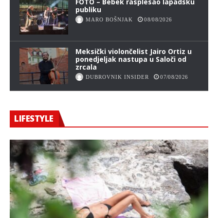
FOTO – Bebek rasplesao lapadsku
publiku
MARO BOŠNJAK
08/08/2026
Meksički violončelist Jairo Ortiz u
ponedjeljak nastupa u Saloči od
zrcala
DUBROVNIK INSIDER
07/08/2026
LIFESTYLE