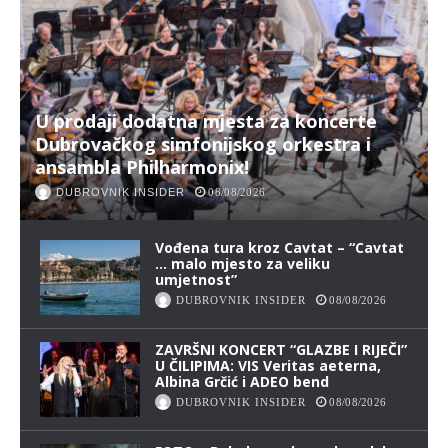
U prodaji dodatna mjesta za koncerte
Dubrovačkog simfonijskog orkestra i
ansambla Philharmonix!
DUBROVNIK INSIDER
08/08/2026
Vođena tura kroz Cavtat – “Cavtat
… malo mjesto za veliku
umjetnost”
DUBROVNIK INSIDER
08/08/2026
ZAVRŠNI KONCERT “GLAZBE I RIJEČI”
U ČILIPIMA: VIS Veritas aeterna,
Albina Grčić i ADEO bend
DUBROVNIK INSIDER
08/08/2026