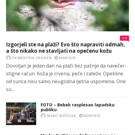
0
Izgorjeli ste na plaži? Evo što napraviti odmah,
a što nikako ne stavljati na opečenu kožu
DUBROVNIK INSIDER
08/08/2026
Dovoljan je jedan dan na plaži bez pažnje da navečer-
stigne račun. Koža je crvena, peče i zateže. Opekline
od sunca nisu samo neugodna ljetna uspomena. One
su...
FOTO – Bebek rasplesao lapadsku
publiku
MARO BOŠNJAK
08/08/2026