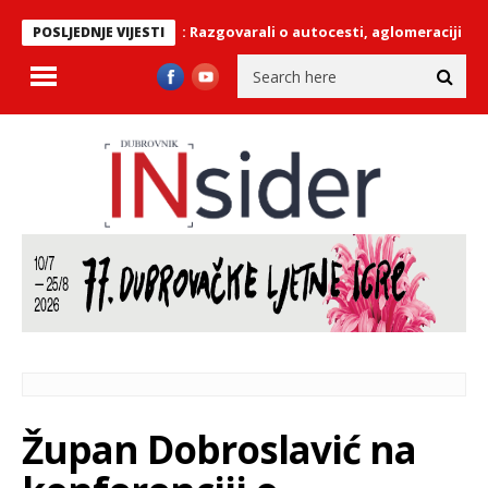
lokalnim čelnicima: Razgovarali o autocesti, aglomeraciji i navodn
POSLJEDNJE VIJESTI
Župan Dobroslavić na