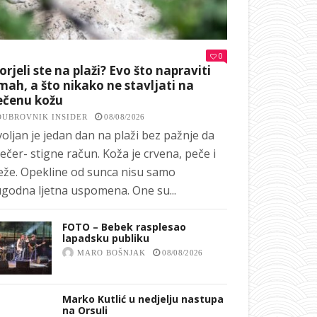
0
orjeli ste na plaži? Evo što napraviti
ah, a što nikako ne stavljati na
ečenu kožu
DUBROVNIK INSIDER
08/08/2026
oljan je jedan dan na plaži bez pažnje da
ečer- stigne račun. Koža je crvena, peče i
eže. Opekline od sunca nisu samo
godna ljetna uspomena. One su...
FOTO – Bebek rasplesao
lapadsku publiku
MARO BOŠNJAK
08/08/2026
Marko Kutlić u nedjelju nastupa
na Orsuli