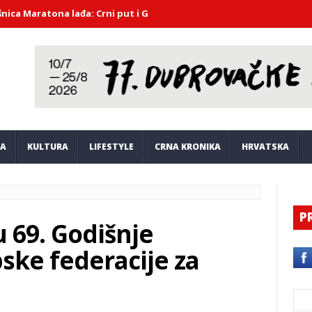
atona lađa: Crni put i Gusari Komin podijelili pobjedu
SPEKTAKL 
JA
KULTURA
LIFESTYLE
CRNA KRONIKA
HRVATSKA
P
 69. Godišnje
ske federacije za