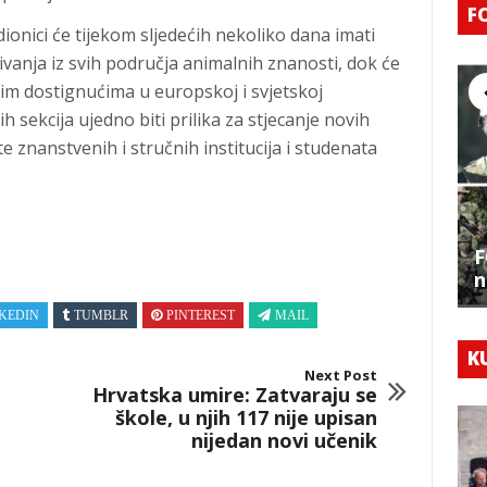
F
dionici će tijekom sljedećih nekoliko dana imati
aživanja iz svih područja animalnih znanosti, dok će
nim dostignućima u europskoj i svjetskoj
h sekcija ujedno biti prilika za stjecanje novih
e znanstvenih i stručnih institucija i studenata
F
n
KEDIN
TUMBLR
PINTEREST
MAIL
K
Next Post
Hrvatska umire: Zatvaraju se
škole, u njih 117 nije upisan
nijedan novi učenik