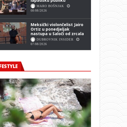
lapadsku publiku
MARO BOŠNJAK
08/08/2026
Meksički violončelist Jairo
Ortiz u ponedjeljak
nastupa u Saloči od zrcala
DUBROVNIK INSIDER
07/08/2026
FESTYLE