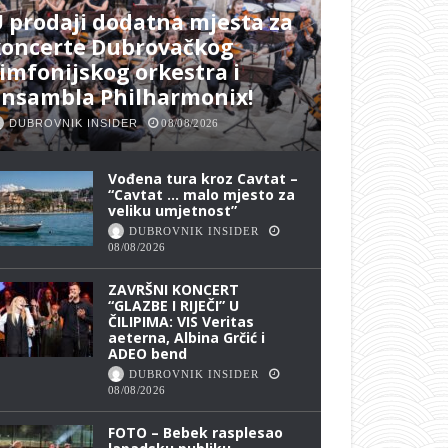
 prodaji dodatna mjesta za
koncerte Dubrovačkog
imfonijskog orkestra i
ansambla Philharmonix!
DUBROVNIK INSIDER
08/08/2026
Vođena tura kroz Cavtat –
“Cavtat … malo mjesto za
veliku umjetnost”
DUBROVNIK INSIDER
08/08/2026
ZAVRŠNI KONCERT
“GLAZBE I RIJEČI” U
ČILIPIMA: VIS Veritas
aeterna, Albina Grčić i
ADEO bend
DUBROVNIK INSIDER
08/08/2026
FOTO – Bebek rasplesao