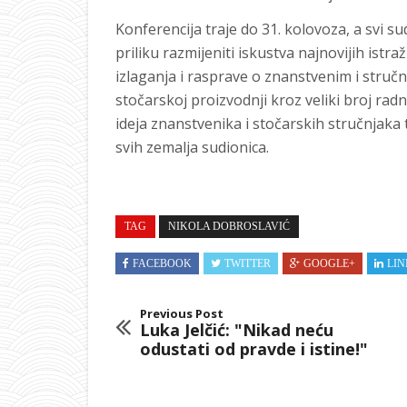
Konferencija traje do 31. kolovoza, a svi su
priliku razmijeniti iskustva najnovijih istr
izlaganja i rasprave o znanstvenim i struč
stočarskoj proizvodnji kroz veliki broj radni
ideja znanstvenika i stočarskih stručnjaka t
svih zemalja sudionica.
TAG
NIKOLA DOBROSLAVIĆ
FACEBOOK
TWITTER
GOOGLE+
LIN
Previous Post
Luka Jelčić: "Nikad neću
odustati od pravde i istine!"