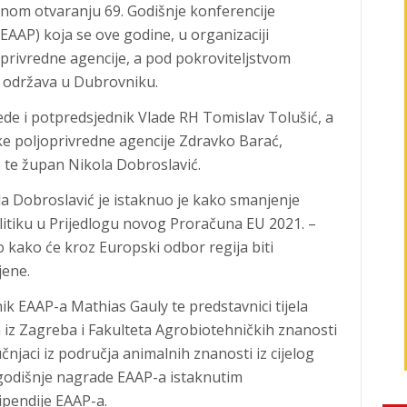
nom otvaranju 69. Godišnje konferencije
EAAP) koja se ove godine, u organizaciji
oprivredne agencije, a pod pokroviteljstvom
, održava u Dubrovniku.
rede i potpredsjednik Vlade RH Tomislav Tolušić, a
ske poljoprivredne agencije Zdravko Barać,
te župan Nikola Dobroslavić.
 Dobroslavić je istaknuo je kako smanjenje
litiku u Prijedlogu novog Proračuna EU 2021. –
 kako će kroz Europski odbor regija biti
jene.
ik EAAP-a Mathias Gauly te predstavnici tijela
iz Zagreba i Fakulteta Agrobiotehničkih znanosti
učnjaci iz područja animalnih znanosti iz cijelog
vogodišnje nagrade EAAP-a istaknutim
ipendije EAAP-a.