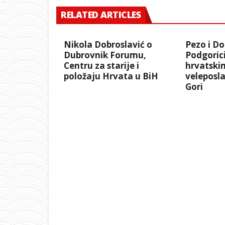
RELATED ARTICLES
Nikola Dobroslavić o
Pezo i Do
Dubrovnik Forumu,
Podgorici
Centru za starije i
hrvatski
položaju Hrvata u BiH
veleposl
Gori