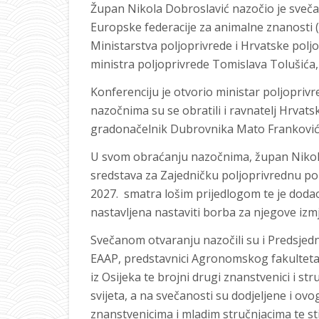
Župan Nikola Dobroslavić nazočio je sveča
Europske federacije za animalne znanosti (
Ministarstva poljoprivrede i Hrvatske polj
ministra poljoprivrede Tomislava Tolušića
Konferenciju je otvorio ministar poljopriv
nazočnima su se obratili i ravnatelj Hrvat
gradonačelnik Dubrovnika Mato Franković 
U svom obraćanju nazočnima, župan Nikola
sredstava za Zajedničku poljoprivrednu po
2027. smatra lošim prijedlogom te je dodao
nastavljena nastaviti borba za njegove izm
Svečanom otvaranju nazočili su i Predsjedn
EAAP, predstavnici Agronomskog fakulteta 
iz Osijeka te brojni drugi znanstvenici i str
svijeta, a na svečanosti su dodjeljene i o
znanstvenicima i mladim stručnjacima te st