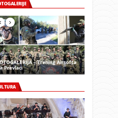
OTOGALERIJE
OTOGALERIJA – Trening Airsofta
a Prevlaci
FOTO – 1054.
ULTURA