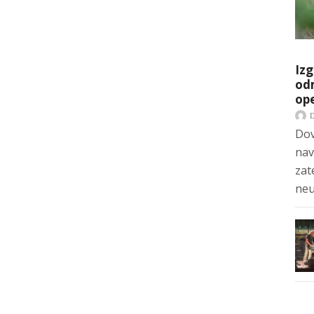
Izg
odm
op
Dov
nav
zat
neu