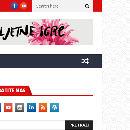
NA NERETVI! Plenković se susreo s lađarima i poručio da će nastavi
RATITE NAS