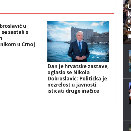
U
s
broslavić u
 se sastali s
m
anikom u Crnoj
Dan je hrvatske zastave,
oglasio se Nikola
Dobroslavić: Politička je
nezrelost u javnosti
isticati druge inačice