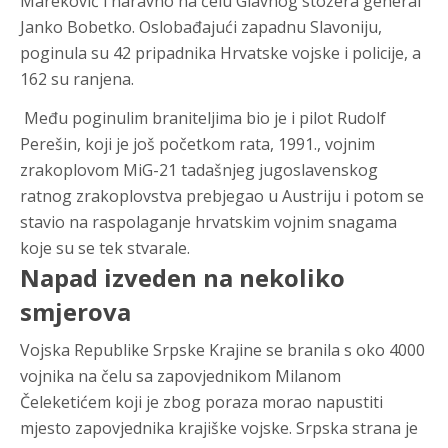
Mareković i naravno na čelu Glavnog stožera general
Janko Bobetko. Oslobađajući zapadnu Slavoniju,
poginula su 42 pripadnika Hrvatske vojske i policije, a
162 su ranjena.
Među poginulim braniteljima bio je i pilot Rudolf
Perešin, koji je još početkom rata, 1991., vojnim
zrakoplovom MiG-21 tadašnjeg jugoslavenskog
ratnog zrakoplovstva prebjegao u Austriju i potom se
stavio na raspolaganje hrvatskim vojnim snagama
koje su se tek stvarale.
Napad izveden na nekoliko
smjerova
Vojska Republike Srpske Krajine se branila s oko 4000
vojnika na čelu sa zapovjednikom Milanom
Čeleketićem koji je zbog poraza morao napustiti
mjesto zapovjednika krajiške vojske. Srpska strana je