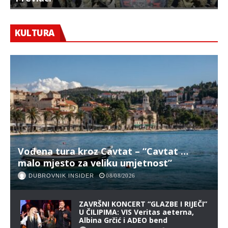
KULTURA
Vođena tura kroz Cavtat – “Cavtat …
malo mjesto za veliku umjetnost”
DUBROVNIK INSIDER
08/08/2026
ZAVRŠNI KONCERT “GLAZBE I RIJEČI”
U ČILIPIMA: VIS Veritas aeterna,
Albina Grčić i ADEO bend