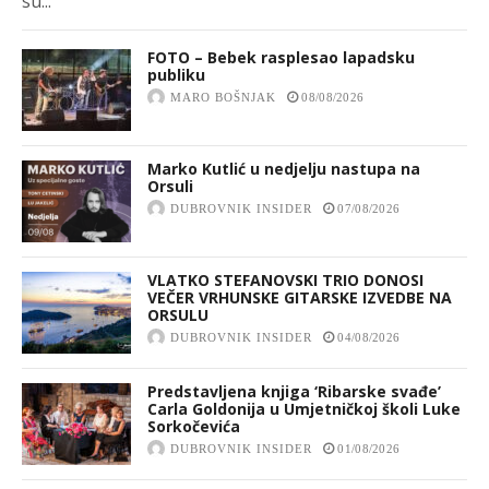
su...
FOTO – Bebek rasplesao lapadsku
publiku
MARO BOŠNJAK
08/08/2026
Marko Kutlić u nedjelju nastupa na
Orsuli
DUBROVNIK INSIDER
07/08/2026
VLATKO STEFANOVSKI TRIO DONOSI
VEČER VRHUNSKE GITARSKE IZVEDBE NA
ORSULU
DUBROVNIK INSIDER
04/08/2026
Predstavljena knjiga ‘Ribarske svađe’
Carla Goldonija u Umjetničkoj školi Luke
Sorkočevića
DUBROVNIK INSIDER
01/08/2026