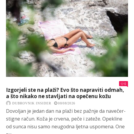
0
Izgorjeli ste na plaži? Evo što napraviti odmah,
a što nikako ne stavljati na opečenu kožu
DUBROVNIK INSIDER
08/08/2026
Dovoljan je jedan dan na plaži bez pažnje da navečer-
stigne račun. Koža je crvena, peče i zateže. Opekline
od sunca nisu samo neugodna ljetna uspomena. One