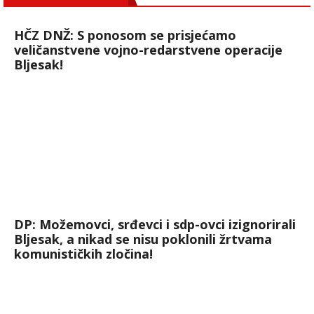
HČZ DNŽ: S ponosom se prisjećamo
veličanstvene vojno-redarstvene operacije
Bljesak!
DP: Možemovci, srđevci i sdp-ovci izignorirali
Bljesak, a nikad se nisu poklonili žrtvama
komunističkih zločina!