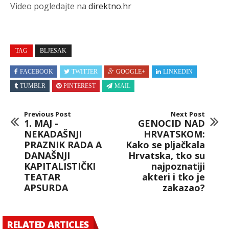
Video pogledajte na
direktno.hr
TAG
BLJESAK
FACEBOOK
TWITTER
GOOGLE+
LINKEDIN
TUMBLR
PINTEREST
MAIL
Previous Post
Next Post
1. MAJ -
GENOCID NAD
NEKADAŠNJI
HRVATSKOM:
PRAZNIK RADA A
Kako se pljačkala
DANAŠNJI
Hrvatska, tko su
KAPITALISTIČKI
najpoznatiji
TEATAR
akteri i tko je
APSURDA
zakazao?
RELATED ARTICLES