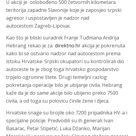
U akciji je oslobođeno 500 četvornih kilometara
teritorija zapadne Slavonije koje je zaposjeo srpski
agresor i uspostavljen je nadzor nad
autocestom Zagreb-Lipovac.
Kao što je bliski suradnik Franje Tuđmana Andrija
Hebrang rekao je za
direktno.hr
akcija je pokrenuta
kako bi se ostvario nadzor nad autocestom prema
istoku Hrvatske. Srpski okupatori su kontrolirali dio
autoceste te je zbog toga hrvatsko gospodarstvo
trpjelo ogromne štete. Drugi temeljni razlog
pokretanja operacije bilo je ubijanje civila. Hebrang
kaže da je do same akcije bilo ubijeno preko 7500
civila, a od toga su polovicu činile žene i djeca.
Hrvatske snage su brojile oko 7200 pripadnika HV-a i
specijalne policije. Predvodili su ih generali Ivan
Basarac, Petar Stipetić, Luka Džanko, Marijan