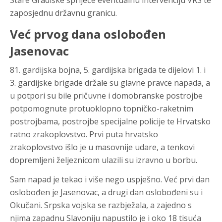
Stare Gradiške spriječe eventualnu intervenciju VRS te
zaposjednu državnu granicu.
Već prvog dana oslobođen
Jasenovac
81. gardijska bojna, 5. gardijska brigada te dijelovi 1. i
3. gardijske brigade držale su glavne pravce napada, a
u potpori su bile pričuvne i domobranske postrojbe
potpomognute protuoklopno topničko-raketnim
postrojbama, postrojbe specijalne policije te Hrvatsko
ratno zrakoplovstvo. Prvi puta hrvatsko
zrakoplovstvo išlo je u masovnije udare, a tenkovi
dopremljeni željeznicom ulazili su izravno u borbu.
Sam napad je tekao i više nego uspješno. Već prvi dan
oslobođen je Jasenovac, a drugi dan oslobođeni su i
Okučani. Srpska vojska se razbježala, a zajedno s
njima zapadnu Slavoniju napustilo je i oko 18 tisuća