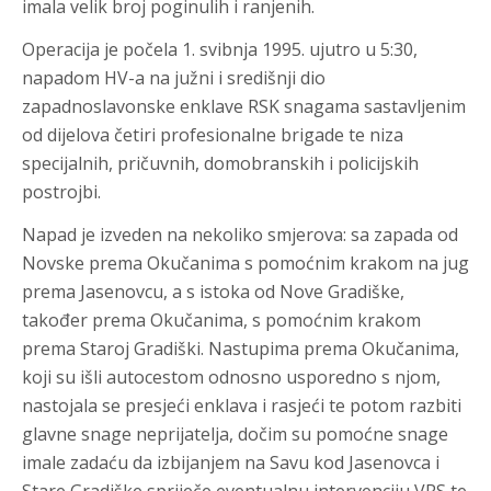
imala velik broj poginulih i ranjenih.
Operacija je počela 1. svibnja 1995. ujutro u 5:30,
napadom HV-a na južni i središnji dio
zapadnoslavonske enklave RSK snagama sastavljenim
od dijelova četiri profesionalne brigade te niza
specijalnih, pričuvnih, domobranskih i policijskih
postrojbi.
Napad je izveden na nekoliko smjerova: sa zapada od
Novske prema Okučanima s pomoćnim krakom na jug
prema Jasenovcu, a s istoka od Nove Gradiške,
također prema Okučanima, s pomoćnim krakom
prema Staroj Gradiški. Nastupima prema Okučanima,
koji su išli autocestom odnosno usporedno s njom,
nastojala se presjeći enklava i rasjeći te potom razbiti
glavne snage neprijatelja, dočim su pomoćne snage
imale zadaću da izbijanjem na Savu kod Jasenovca i