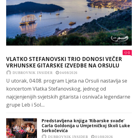
0
VLATKO STEFANOVSKI TRIO DONOSI VEČER
VRHUNSKE GITARSKE IZVEDBE NA ORSULU
DUBROVNIK INSIDER
04/08/2026
U utorak, 04.08. program Ljeta na Orsuli nastavlja se
koncertom Vlatka Stefanovskog, jednog od
najcjenjenijih svjetskih gitarista i osnivača legendarne
grupe Leb i Sol....
Predstavljena knjiga ‘Ribarske svađe’
Carla Goldonija u Umjetničkoj školi Luke
Sorkočevića
DUBROVNIK INSIDER
01/08/2026