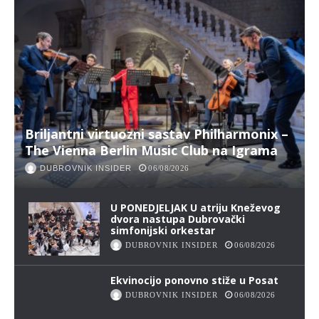
Briljantni virtuozni sastav Philharmonix –
The Vienna Berlin Music Club na Igrama
DUBROVNIK INSIDER
06/08/2026
U PONEDJELJAK U atriju Kneževog
dvora nastupa Dubrovački
simfonijski orkestar
DUBROVNIK INSIDER
06/08/2026
Ekvinocijo ponovno stiže u Posat
DUBROVNIK INSIDER
06/08/2026