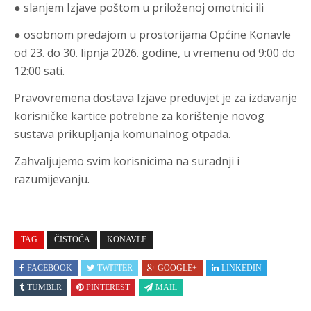
● slanjem Izjave poštom u priloženoj omotnici ili
● osobnom predajom u prostorijama Općine Konavle
od 23. do 30. lipnja 2026. godine, u vremenu od 9:00 do
12:00 sati.
Pravovremena dostava Izjave preduvjet je za izdavanje
korisničke kartice potrebne za korištenje novog
sustava prikupljanja komunalnog otpada.
Zahvaljujemo svim korisnicima na suradnji i
razumijevanju.
TAG
ČISTOĆA
KONAVLE
FACEBOOK
TWITTER
GOOGLE+
LINKEDIN
TUMBLR
PINTEREST
MAIL