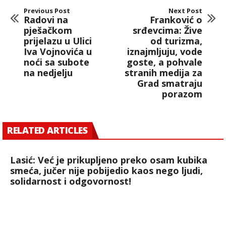
Previous Post
Next Post
Radovi na
Franković o
pješačkom
srđevcima: Žive
prijelazu u Ulici
od turizma,
Iva Vojnovića u
iznajmljuju, vode
noći sa subote
goste, a pohvale
na nedjelju
stranih medija za
Grad smatraju
porazom
RELATED ARTICLES
Lasić: Već je prikupljeno preko osam kubika
smeća, jučer nije pobijedio kaos nego ljudi,
solidarnost i odgovornost!