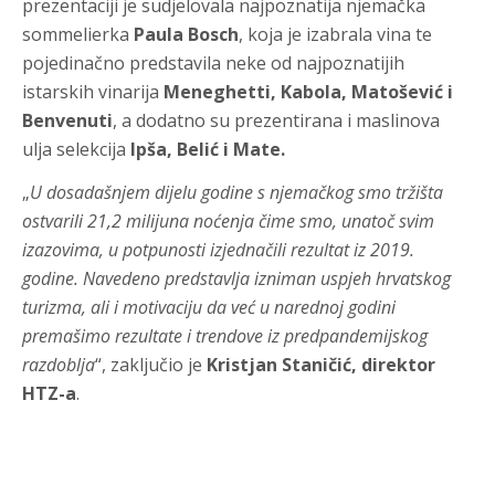
prezentaciji je sudjelovala najpoznatija njemačka
sommelierka
Paula Bosch
, koja je izabrala vina te
pojedinačno predstavila neke od najpoznatijih
istarskih vinarija
Meneghetti, Kabola, Matošević i
Benvenuti
, a dodatno su prezentirana i maslinova
ulja selekcija
Ipša, Belić i Mate.
„
U dosadašnjem dijelu godine s njemačkog smo tržišta
ostvarili 21,2 milijuna noćenja čime smo, unatoč svim
izazovima, u potpunosti izjednačili rezultat iz 2019.
godine. Navedeno predstavlja izniman uspjeh hrvatskog
turizma, ali i motivaciju da već u narednoj godini
premašimo rezultate i trendove iz predpandemijskog
razdoblja
“
, zaključio je
Kristjan Staničić, direktor
HTZ-a
.