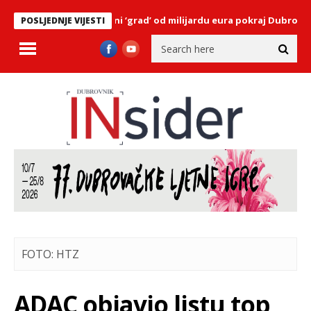
snage: Grade luksuzni ‘grad’ od milijardu eura pokraj Dubrovnika
POSLJEDNJE VIJESTI
FOTO: HTZ
ADAC objavio listu top