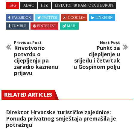
TAG
ADAC
HTZ
LISTA TOP 10 KAMPOVA U EUROPI
FACEBOOK
TWITTER
GOOGLE+
LINKEDIN
TUMBLR
PINTEREST
MAIL
Previous Post
Next Post
Krivotvorio
Punkt za
potvrdu o
cijepljenje u
cijepljenju pa
srijedu i četvrtak
zaradio kaznenu
u Gospinom polju
prijavu
RELATED ARTICLES
Direktor Hrvatske turističke zajednice:
Ponuda privatnog smještaja premašila je
potražnju