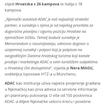
slijedi
Hrvatska s 26 kampova
te Italija s 18
kampova.
„
Njemački autoklub ADAC je naš najvažniji strateški
partner, a suradnja s njima je od najvišeg prioriteta za
dugoročno povoljnu i sigurnu poziciju Hrvatske na
njemačkom tržištu. Temelj buduće suradnje je
Memorandum o razumijevanju, odnosno dogovor o
uzajamnoj suradnji i potpori koji je potpisan na
ovogodišnjim Danima hrvatskog turizma koji kanale
prodaje i marketinga ADAC-a svim turističkim subjektima
u Hrvatskoj čini dostupnima
“
, izjavila je
Nera Miličić
,
voditeljica Ispostave HTZ-a u Münchenu.
ADAC
kao institucija uživa najveće povjerenje građana
u Njemačkoj kao prva adresa za servisne informacije
pri planiranju putovanja. U više od 150 poslovnica
ADAC-a diljem Njemačke uskoro kreću i posebne