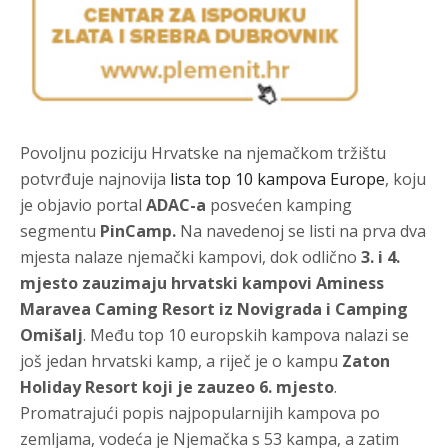
Povoljnu poziciju Hrvatske na njemačkom tržištu
potvrđuje najnovija
lista top 10 kampova Europe
, koju
je objavio portal
ADAC
-a
posvećen kamping
segmentu
PinCamp
.
Na navedenoj se listi na prva dva
mjesta nalaze njemački kampovi, dok odlično
3. i 4.
mjesto zauzimaju hrvatski kampovi Aminess
Maravea Caming Resort iz Novigrada i Camping
Omišalj
. Među top 10 europskih kampova nalazi se
još jedan hrvatski kamp, a riječ je o kampu
Zaton
Holiday Resort koji je zauzeo 6. mjesto
.
Promatrajući popis najpopularnijih kampova po
zemljama, vodeća je Njemačka s 53 kampa, a zatim