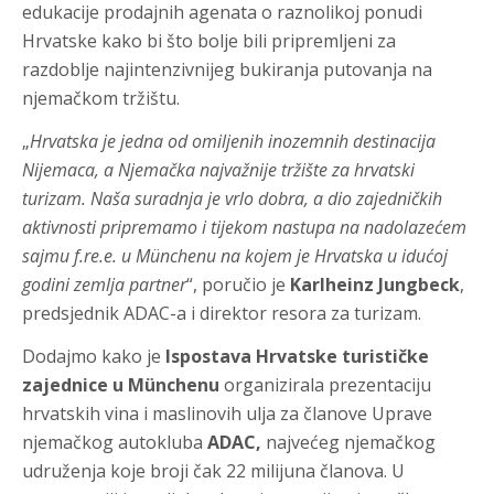
edukacije prodajnih agenata o raznolikoj ponudi
Hrvatske kako bi što bolje bili pripremljeni za
razdoblje najintenzivnijeg bukiranja putovanja na
njemačkom tržištu.
„
Hrvatska je jedna od omiljenih inozemnih destinacija
Nijemaca, a Njemačka najvažnije tržište za hrvatski
turizam. Naša suradnja je vrlo dobra, a dio zajedničkih
aktivnosti pripremamo i tijekom nastupa na nadolazećem
sajmu f.re.e. u Münchenu na kojem je Hrvatska u idućoj
godini zemlja partner
“
, poručio je
Karlheinz Jungbeck
,
predsjednik ADAC-a i direktor resora za turizam.
Dodajmo kako je
Ispostava Hrvatske turističke
zajednice u Münchenu
organizirala prezentaciju
hrvatskih vina i maslinovih ulja za članove Uprave
njemačkog autokluba
ADAC
,
najvećeg njemačkog
udruženja koje broji čak 22 milijuna članova. U