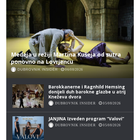
Medeja u režiji Martina Kušeja od sutra
ponovno na Lovrjencu
DUBROVNIK INSIDER
06/08/2026
Barokkanerne i Ragnhild Hemsing
donijeli duh barokne glazbe u atrij
Kneževa dvora
DUBROVNIK INSIDER
05/08/2026
JANJINA Izveden program “Valovi”
DUBROVNIK INSIDER
05/08/2026