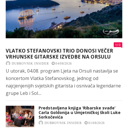
0
VLATKO STEFANOVSKI TRIO DONOSI VEČER
VRHUNSKE GITARSKE IZVEDBE NA ORSULU
DUBROVNIK INSIDER
04/08/2026
U utorak, 04.08. program Ljeta na Orsuli nastavlja se
koncertom Vlatka Stefanovskog, jednog od
najcjenjenijih svjetskih gitarista i osnivača legendarne
grupe Leb i Sol....
Predstavljena knjiga ‘Ribarske svađe’
Carla Goldonija u Umjetničkoj školi Luke
Sorkočevića
DUBROVNIK INSIDER
01/08/2026