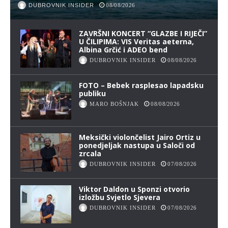
DUBROVNIK INSIDER
08/08/2026
ZAVRŠNI KONCERT “GLAZBE I RIJEČI”
U ČILIPIMA: VIS Veritas aeterna,
Albina Grčić i ADEO bend
DUBROVNIK INSIDER
08/08/2026
FOTO – Bebek rasplesao lapadsku
publiku
MARO BOŠNJAK
08/08/2026
Meksički violončelist Jairo Ortiz u
ponedjeljak nastupa u Saloči od
zrcala
DUBROVNIK INSIDER
07/08/2026
Viktor Daldon u Sponzi otvorio
izložbu Svjetlo Sjevera
DUBROVNIK INSIDER
07/08/2026