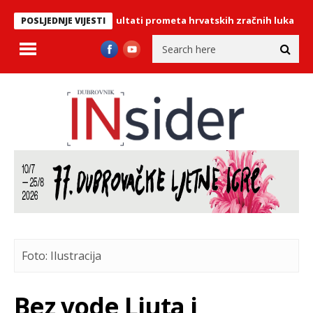
drugi: Objavljeni rezultati prometa hrvatskih zračnih luka
NOVA 
POSLJEDNJE VIJESTI
Foto: Ilustracija
Bez vode Ljuta i