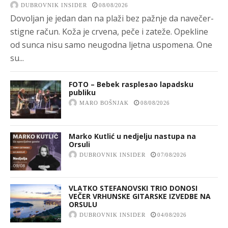
DUBROVNIK INSIDER
08/08/2026
Dovoljan je jedan dan na plaži bez pažnje da navečer-
stigne račun. Koža je crvena, peče i zateže. Opekline
od sunca nisu samo neugodna ljetna uspomena. One
su...
FOTO – Bebek rasplesao lapadsku
publiku
MARO BOŠNJAK
08/08/2026
Marko Kutlić u nedjelju nastupa na
Orsuli
DUBROVNIK INSIDER
07/08/2026
VLATKO STEFANOVSKI TRIO DONOSI
VEČER VRHUNSKE GITARSKE IZVEDBE NA
ORSULU
DUBROVNIK INSIDER
04/08/2026