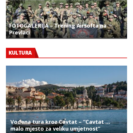
FOTOGALERIJA – Trening Airsofta na
Prevlaci
F
KULTURA
Vođena tura kroz Cavtat – “Cavtat …
malo mjesto za veliku umjetnost”