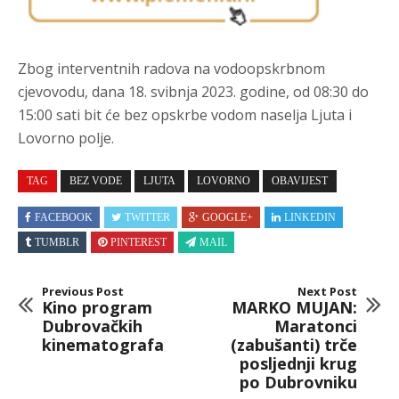
Zbog interventnih radova na vodoopskrbnom
cjevovodu, dana 18. svibnja 2023. godine, od 08:30 do
15:00 sati bit će bez opskrbe vodom naselja Ljuta i
Lovorno polje.
TAG
BEZ VODE
LJUTA
LOVORNO
OBAVIJEST
FACEBOOK
TWITTER
GOOGLE+
LINKEDIN
TUMBLR
PINTEREST
MAIL
Previous Post
Next Post
Kino program
MARKO MUJAN:
Dubrovačkih
Maratonci
kinematografa
(zabušanti) trče
posljednji krug
po Dubrovniku