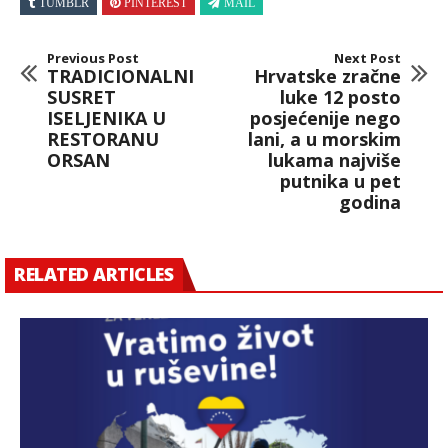
TUMBLR
PINTEREST
MAIL
Previous Post
Next Post
TRADICIONALNI
Hrvatske zračne
SUSRET
luke 12 posto
ISELJENIKA U
posjećenije nego
RESTORANU
lani, a u morskim
ORSAN
lukama najviše
putnika u pet
godina
RELATED ARTICLES