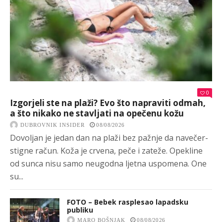
0
Izgorjeli ste na plaži? Evo što napraviti odmah,
a što nikako ne stavljati na opečenu kožu
DUBROVNIK INSIDER
08/08/2026
Dovoljan je jedan dan na plaži bez pažnje da navečer-
stigne račun. Koža je crvena, peče i zateže. Opekline
od sunca nisu samo neugodna ljetna uspomena. One
su...
FOTO – Bebek rasplesao lapadsku
publiku
MARO BOŠNJAK
08/08/2026