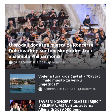
U prodaji dodatna mjesta za koncerte
Dubrovačkog simfonijskog orkestra i
ansambla Philharmonix!
DUBROVNIK INSIDER
08/08/2026
Vođena tura kroz Cavtat – “Cavtat
… malo mjesto za veliku
umjetnost”
DUBROVNIK INSIDER
08/08/2026
ZAVRŠNI KONCERT “GLAZBE I RIJEČI”
U ČILIPIMA: VIS Veritas aeterna,
Albina Grčić i ADEO bend