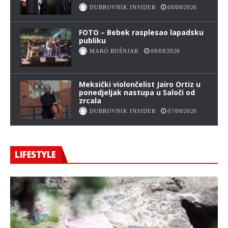
DUBROVNIK INSIDER
08/08/2026
FOTO – Bebek rasplesao lapadsku
publiku
MARO BOŠNJAK
08/08/2026
Meksički violončelist Jairo Ortiz u
ponedjeljak nastupa u Saloči od
zrcala
DUBROVNIK INSIDER
07/08/2026
LIFESTYLE