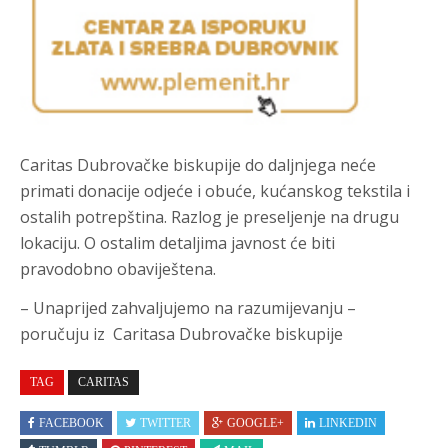
Caritas Dubrovačke biskupije do daljnjega neće
primati donacije odjeće i obuće, kućanskog tekstila i
ostalih potrepština. Razlog je preseljenje na drugu
lokaciju. O ostalim detaljima javnost će biti
pravodobno obaviještena.
– Unaprijed zahvaljujemo na razumijevanju –
poručuju iz Caritasa Dubrovačke biskupije
TAG
CARITAS
FACEBOOK
TWITTER
GOOGLE+
LINKEDIN