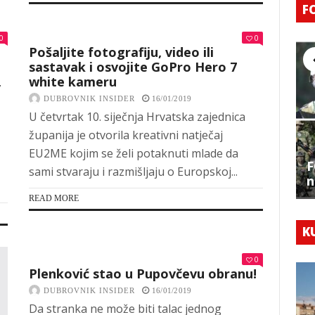
F
0
0
Pošaljite fotografiju, video ili
sastavak i osvojite GoPro Hero 7
,
white kameru
DUBROVNIK INSIDER
16/01/2019
U četvrtak 10. siječnja Hrvatska zajednica
županija je otvorila kreativni natječaj
EU2ME kojim se želi potaknuti mlade da
F
sami stvaraju i razmišljaju o Europskoj...
n
READ MORE
K
0
Plenković stao u Pupovčevu obranu!
DUBROVNIK INSIDER
16/01/2019
Da stranka ne može biti talac jednog