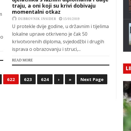
traju, a oni koji su krivi dobivaju
momentalni otkaz
m
DUBROVNIK INSIDER
15/01/2019
U protekle dvije godine, u državnim i tijelima
lokalne uprave otkriveno je čak 50
no
krivotvorenih diploma, svjedodžbi i drugih
isprava o obrazovanju i struci,...
READ MORE
LI
622
623
624
›
»
Next Page