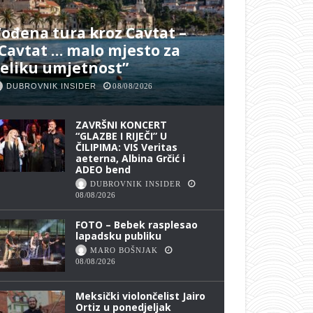
ođena tura kroz Cavtat –
Cavtat … malo mjesto za
eliku umjetnost”
DUBROVNIK INSIDER
08/08/2026
ZAVRŠNI KONCERT
“GLAZBE I RIJEČI” U
ČILIPIMA: VIS Veritas
aeterna, Albina Grčić i
ADEO bend
DUBROVNIK INSIDER
08/08/2026
FOTO – Bebek rasplesao
lapadsku publiku
MARO BOŠNJAK
08/08/2026
Meksički violončelist Jairo
Ortiz u ponedjeljak