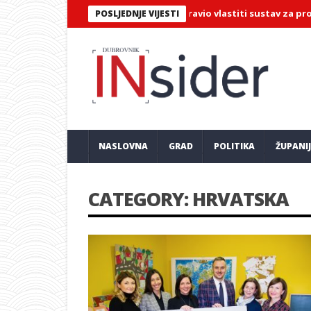
Marka Perkovića Thompsona napravio vlastiti sustav za prodaju ul
POSLJEDNJE VIJESTI
NASLOVNA
GRAD
POLITIKA
ŽUPANI
CATEGORY: HRVATSKA