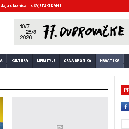
aznica
SVJETSKI DAN MAČAKA Hvala predivnim stvorenjima što su n
JA
KULTURA
LIFESTYLE
CRNA KRONIKA
HRVATSKA
P