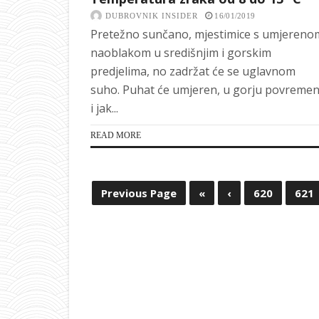
DUBROVNIK INSIDER
16/01/2019
Pretežno sunčano, mjestimice s umjereno
naoblakom u središnjim i gorskim
predjelima, no zadržat će se uglavnom
suho. Puhat će umjeren, u gorju povreme
i jak...
READ MORE
Previous Page
«
‹
620
621