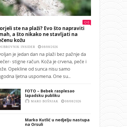
0
orjeli ste na plaži? Evo što napraviti
ah, a što nikako ne stavljati na
ečenu kožu
DUBROVNIK INSIDER
08/08/2026
oljan je jedan dan na plaži bez pažnje da
ečer- stigne račun. Koža je crvena, peče i
eže. Opekline od sunca nisu samo
godna ljetna uspomena. One su...
FOTO – Bebek rasplesao
lapadsku publiku
MARO BOŠNJAK
08/08/2026
Marko Kutlić u nedjelju nastupa
na Orsuli