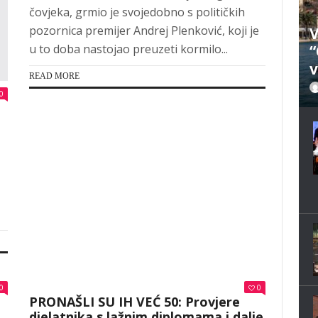
čovjeka, grmio je svojedobno s političkih
pozornica premijer Andrej Plenković, koji je
V
u to doba nastojao preuzeti kormilo...
“
v
READ MORE
0
0
0
PRONAŠLI SU IH VEĆ 50: Provjere
djelatnika s lažnim diplomama i dalje