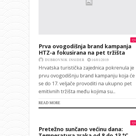
Prva ovogodišnja brand kampanja
HTZ-a fokusirana na pet tržišta
DUBROVNIK INSIDER
16/01/2019
Hrvatska turistička zajednica pokrenula je
prvu ovogodišnju brand kampanju koja će
se do 17. veljače provoditi na ukupno pet
emitivnih tržišta među kojima su...
READ MORE
Pretežno sunčano većinu dana:
Temperatura zraka od 8 do 13 °C