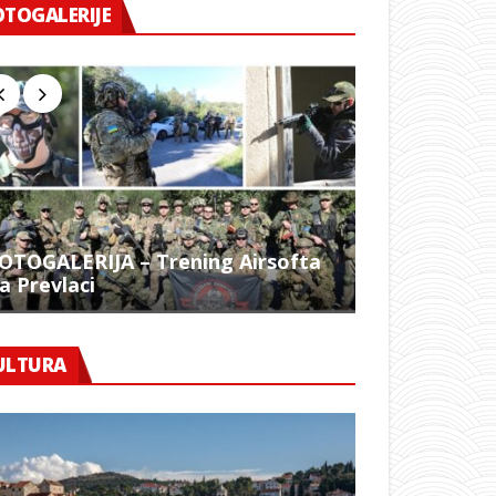
OTOGALERIJE
OTOGALERIJA – Trening Airsofta
a Prevlaci
FOTO – 1054.
ULTURA