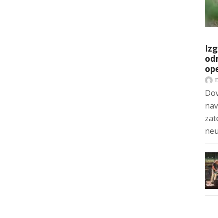
Izg
odm
op
Dov
nav
zat
neu