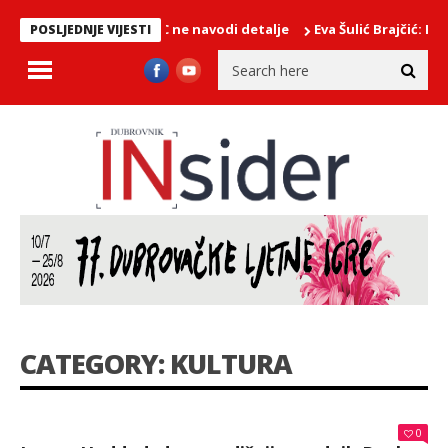
 PODRUČJU/EMSC ne navodi detalje
Eva Šulić Brajčić: Knežev 
POSLJEDNJE VIJESTI
CATEGORY: KULTURA
0