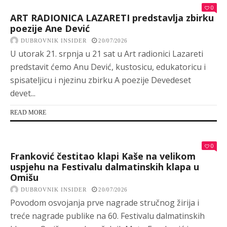
0
ART RADIONICA LAZARETI predstavlja zbirku
poezije Ane Dević
DUBROVNIK INSIDER
20/07/2026
U utorak 21. srpnja u 21 sat u Art radionici Lazareti
predstavit ćemo Anu Dević, kustosicu, edukatoricu i
spisateljicu i njezinu zbirku A poezije Devedeset
devet...
READ MORE
0
Franković čestitao klapi Kaše na velikom
uspjehu na Festivalu dalmatinskih klapa u
Omišu
DUBROVNIK INSIDER
20/07/2026
Povodom osvojanja prve nagrade stručnog žirija i
treće nagrade publike na 60. Festivalu dalmatinskih