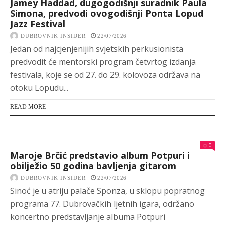
Jamey Haddad, dugogodišnji suradnik Paula
Simona, predvodi ovogodišnji Ponta Lopud
Jazz Festival
DUBROVNIK INSIDER
22/07/2026
Jedan od najcjenjenijih svjetskih perkusionista
predvodit će mentorski program četvrtog izdanja
festivala, koje se od 27. do 29. kolovoza održava na
otoku Lopudu...
READ MORE
0
Maroje Brčić predstavio album Potpuri i
obilježio 50 godina bavljenja gitarom
DUBROVNIK INSIDER
22/07/2026
Sinoć je u atriju palače Sponza, u sklopu popratnog
programa 77. Dubrovačkih ljetnih igara, održano
koncertno predstavljanje albuma Potpuri