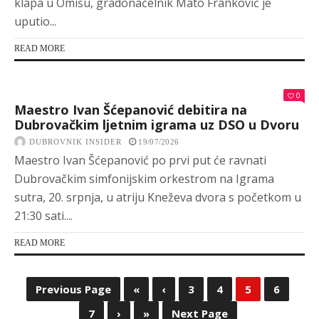
klapa u Omišu, gradonačelnik Mato Franković je
uputio...
READ MORE
0
Maestro Ivan Šćepanović debitira na
Dubrovačkim ljetnim igrama uz DSO u Dvoru
DUBROVNIK INSIDER
19/07/2026
Maestro Ivan Šćepanović po prvi put će ravnati
Dubrovačkim simfonijskim orkestrom na Igrama
sutra, 20. srpnja, u atriju Kneževa dvora s početkom u
21:30 sati....
READ MORE
Previous Page
«
‹
3
4
5
6
7
›
»
Next Page