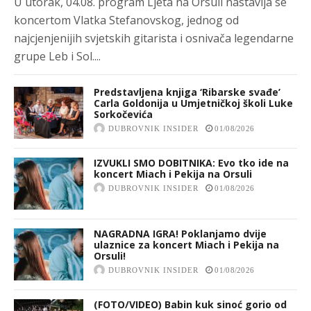
U utorak, 04.08. program Ljeta na Orsuli nastavlja se
koncertom Vlatka Stefanovskog, jednog od
najcjenjenijih svjetskih gitarista i osnivača legendarne
grupe Leb i Sol....
Predstavljena knjiga ‘Ribarske svađe’
Carla Goldonija u Umjetničkoj školi Luke
Sorkočevića
DUBROVNIK INSIDER
01/08/2026
IZVUKLI SMO DOBITNIKA: Evo tko ide na
koncert Miach i Pekija na Orsuli
DUBROVNIK INSIDER
01/08/2026
NAGRADNA IGRA! Poklanjamo dvije
ulaznice za koncert Miach i Pekija na
Orsuli!
DUBROVNIK INSIDER
01/08/2026
(FOTO/VIDEO) Babin kuk sinoć gorio od