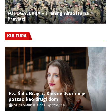
FOTOGALERIJA – Trening Airsofta na
Prevlaci
F
KULTURA
Eva Šulić Brajčić: Knežev dvor mi je
postao kao drugi dom
DUBROVNIK INSIDER
07/08/2026