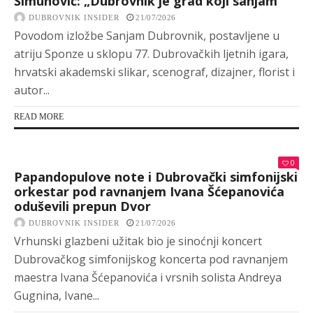
Šimunović: „Dubrovnik je grad koji sanjam“
DUBROVNIK INSIDER
21/07/2026
Povodom izložbe Sanjam Dubrovnik, postavljene u
atriju Sponze u sklopu 77. Dubrovačkih ljetnih igara,
hrvatski akademski slikar, scenograf, dizajner, florist i
autor...
READ MORE
0
Papandopulove note i Dubrovački simfonijski
orkestar pod ravnanjem Ivana Šćepanovića
oduševili prepun Dvor
DUBROVNIK INSIDER
21/07/2026
Vrhunski glazbeni užitak bio je sinoćnji koncert
Dubrovačkog simfonijskog koncerta pod ravnanjem
maestra Ivana Šćepanovića i vrsnih solista Andreya
Gugnina, Ivane...