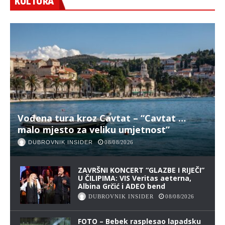
KULTURA
Vođena tura kroz Cavtat – “Cavtat …
malo mjesto za veliku umjetnost”
DUBROVNIK INSIDER
08/08/2026
ZAVRŠNI KONCERT “GLAZBE I RIJEČI”
U ČILIPIMA: VIS Veritas aeterna,
Albina Grčić i ADEO bend
DUBROVNIK INSIDER
08/08/2026
FOTO – Bebek rasplesao lapadsku