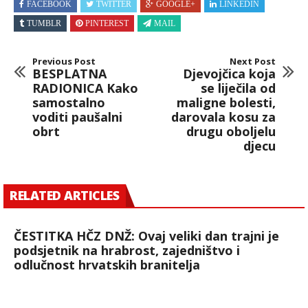
FACEBOOK
TWITTER
GOOGLE+
LINKEDIN
TUMBLR
PINTEREST
MAIL
Previous Post
Next Post
BESPLATNA
Djevojčica koja
RADIONICA Kako
se liječila od
samostalno
maligne bolesti,
voditi paušalni
darovala kosu za
obrt
drugu oboljelu
djecu
RELATED ARTICLES
ČESTITKA HČZ DNŽ: Ovaj veliki dan trajni je
podsjetnik na hrabrost, zajedništvo i
odlučnost hrvatskih branitelja