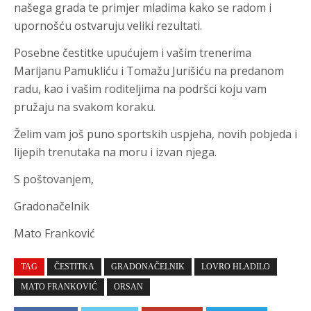
našega grada te primjer mladima kako se radom i
upornošću ostvaruju veliki rezultati.
Posebne čestitke upućujem i vašim trenerima
Marijanu Pamukliću i Tomažu Jurišiću na predanom
radu, kao i vašim roditeljima na podršci koju vam
pružaju na svakom koraku.
Želim vam još puno sportskih uspjeha, novih pobjeda i
lijepih trenutaka na moru i izvan njega.
S poštovanjem,
Gradonačelnik
Mato Franković
TAG
ČESTITKA
GRADONAČELNIK
LOVRO HLADILO
MATO FRANKOVIĆ
ORSAN