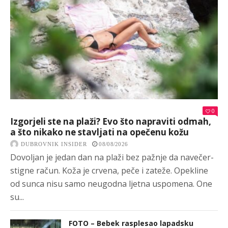
0
Izgorjeli ste na plaži? Evo što napraviti odmah,
a što nikako ne stavljati na opečenu kožu
DUBROVNIK INSIDER
08/08/2026
Dovoljan je jedan dan na plaži bez pažnje da navečer-
stigne račun. Koža je crvena, peče i zateže. Opekline
od sunca nisu samo neugodna ljetna uspomena. One
su...
FOTO – Bebek rasplesao lapadsku